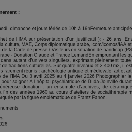
énement :
di, dimanche et jours fériés de 10h à 19hFermeture anticipée
et de l’IMA sur présentation d’un justificatif ): - 26 ans,
la culture, MAE, Corps diplomatique arabe, Icom/Icomos/IAA et
aire de la Carte de presse / Visiteurs en situation de handica
rabe - Donation Claude et France LemandEn empruntant les quat
 dans autant d’univers singuliers, exprimant pleinement tout
 de traditions culturelles. Sur quatre niveaux et 2 400 m2, il 
 rarement réunis : archéologie antique et médiévale, art et ar
 de l'IMA Du 3 avril 2025 au 4 janvier 2026 Photographier l
t pour soigner À l’hôpital psychiatrique de Blida-Joinville du
 généreuse donation : un ensemble d’archives, de céramiq
 fin des années 1960 au cours d’ateliers de socialthérapie me
marquée par la figure emblématique de Frantz Fanon.
Monuments
25
2026