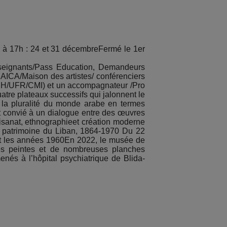
 à 17h : 24 et 31 décembreFermé le 1er
 Enseignants/Pass Education, Demandeurs
 AICA/Maison des artistes/ conférenciers
p (PSH/UFR/CMI) et un accompagnateur /Pro
re plateaux successifs qui jalonnent le
e la pluralité du monde arabe en termes
est convié à un dialogue entre des œuvres
tisanat, ethnographieet création moderne
e patrimoine du Liban, 1864-1970 Du 22
rant les années 1960En 2022, le musée de
ues peintes et de nombreuses planches
nés à l’hôpital psychiatrique de Blida-