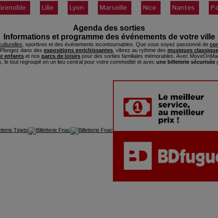
Grenoble
Lille
Lyon
Marseille
Nice
Nantes
Pa
Agenda des sorties
Informations et programme des événements de votre ville
ulturelles
, sportives et des événements incontournables. Que vous soyez passionné de
con
. Plongez dans des
expositions enrichissantes
, vibrez au rythme des
musiques classique
ur enfants
et nos
parcs de loisirs
pour des sorties familiales mémorables. Avec MoveOnMag
s, le tout regroupé en un lieu central pour votre commodité et avec
une billeterie sécurisée
g