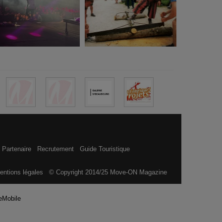
 Partenaire
Recrutement
Guide Touristique
entions légales
© Copyright 2014/25 Move-ON Magazine
eMobile