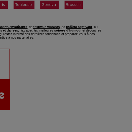
ris
Toulouse
Geneva
Brussels
certs envoûtants
, de
festivals vibrants
, de
théâtre captivant
, ou
s et danses
, riez avec les meilleures
soirées d'humour
et découvrez
, restez informé des dernières tendances et préparez-vous à des
râce à nos partenaires.