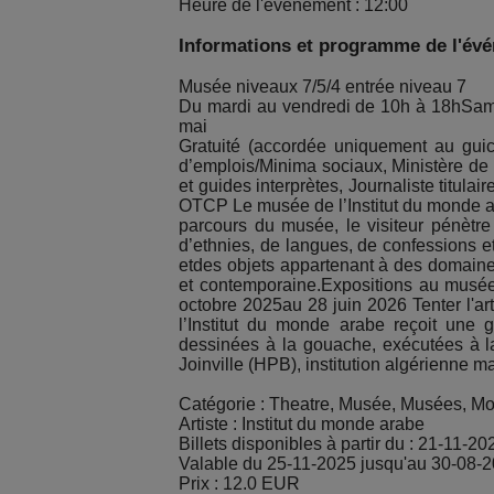
Heure de l'événement : 12:00
Informations et programme de l'év
Musée niveaux 7/5/4 entrée niveau 7
Du mardi au vendredi de 10h à 18hSame
mai
Gratuité (accordée uniquement au guich
d’emplois/Minima sociaux, Ministère de 
et guides interprètes, Journaliste titul
OTCP Le musée de l’Institut du monde a
parcours du musée, le visiteur pénètre
d’ethnies, de langues, de confessions et
etdes objets appartenant à des domaines
et contemporaine.Expositions au musée
octobre 2025au 28 juin 2026 Tenter l'ar
l’Institut du monde arabe reçoit une
dessinées à la gouache, exécutées à la
Joinville (HPB), institution algérienne 
Catégorie : Theatre, Musée, Musées, 
Artiste : Institut du monde arabe
Billets disponibles à partir du : 21-11-20
Valable du 25-11-2025 jusqu'au 30-08-
Prix : 12.0 EUR