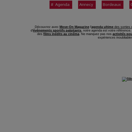
# Agenda
Annecy
Bordeaux
Découvrez avec
Move-On Magazine
l'
agenda ultime
des sorties c
d'
événements sportifs palpitants
, notre agenda est votre référence
des
films inédits au cinéma
. Ne manquez pas nos
activités po
expériences inoubliable