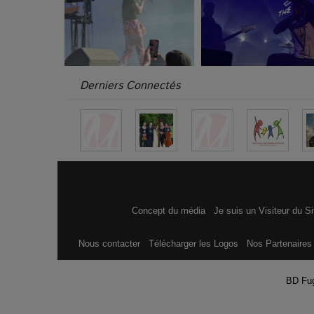
Derniers Connectés
Concept du média
Je suis un Visiteur du S
Nous contacter
Télécharger les Logos
Nos Partenaire
BD Fu