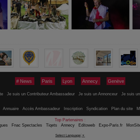
# News
Paris
Lyon
Annecy
Genève
ite
Je suis un Contributeur Ambassadeur
Je suis un Annonceur
Je suis un
s
Annuaire
Accès Ambassadeur
Inscription
Syndication
Plan du site
M
Top Partenaires :
gues
Fnac Spectacles
Tiqets
Annecy
Editoweb
Expo-Paris.fr
MonSit
Select Language
▼