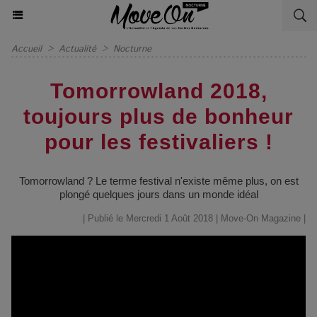
Accueil
>
Actualité
>
Nocturne
Tomorrowland 2018,
toujours plus de bonheur
pour les festivaliers !
Tomorrowland ? Le terme festival n'existe même plus, on est
plongé quelques jours dans un monde idéal
| Publié le Mercredi 1 Août 2018 |
Move-On Magazine
|