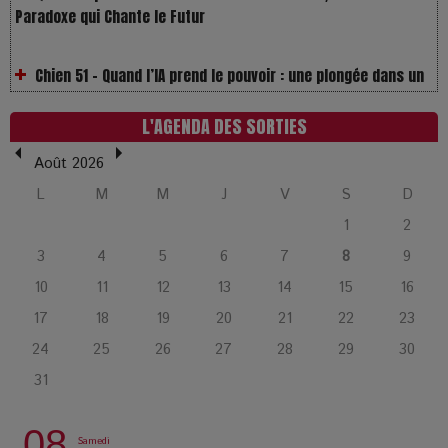
Chien 51 - Quand l’IA prend le pouvoir : une plongée dans un
futur troublant
Maïra Kerey, la “voix d’or du Kazakhstan”, célèbre ses 30
ans de carrière à la Salle Gaveau
L'AGENDA DES SORTIES
Août 2026
Les dessous de la fast fashion : un désastre écologique en
chiffres
L
M
M
J
V
S
D
1
2
7 Techniques Secrètes des Photographes de Stars
3
4
5
6
7
8
9
10
11
12
13
14
15
16
Adieu Jean-Pat : rire au bord du précipice
17
18
19
20
21
22
23
24
25
26
27
28
29
30
Pharaonic Festival 2025 : 10 ans d’électro sous les
31
montagnes, une fête à ne pas manquer
08
Samedi