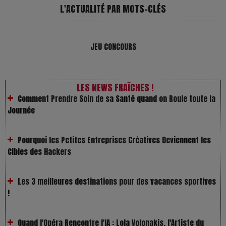
L'ACTUALITÉ PAR MOTS-CLÉS
Les Enfants vont bien : Quand la disparition devient un acte
de survie
JEU CONCOURS
Comment Prendre Soin de sa Santé quand on Roule toute la
Journée
LES NEWS FRAÎCHES !
Pourquoi les Petites Entreprises Créatives Deviennent les
Cibles des Hackers
Les 3 meilleures destinations pour des vacances sportives
!
Quand l'Opéra Rencontre l'IA : Lola Volonakis, l'Artiste du
Paradoxe qui Chante le Futur