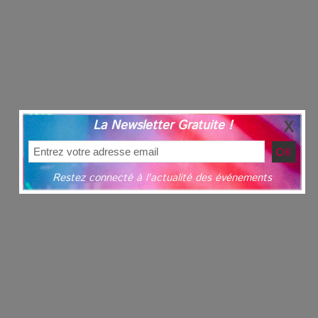
La Newsletter Gratuite !
VivaTech 2026 : l’instant où l’opéra bascule dans l’ère des
algorithmes
Restez connecté à l'actualité des événements
Festivals : pourquoi les dérivés du chanvre gagnent en
popularité
Les Rayons et les Ombres : Jusqu’où peut-on fermer les
yeux ?