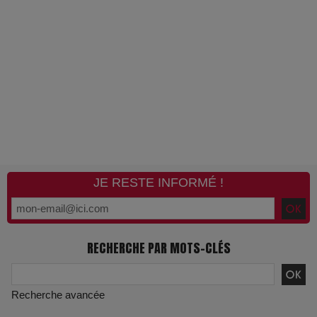
Gourou : quand le business du bonheur devient un thriller
LOL 2.0 : aimer, grandir et se comprendre à l’ère des
réseaux
L’Affaire Bojarski : entre faux billets et vraie tragédie
humaine
L’or blanc à la croisée des chemins : Rumilly interroge
JE RESTE INFORMÉ !
l’avenir de la montagne française
La Femme de Ménage : Plongez dans le thriller
psychologique qui a conquis le monde !
RECHERCHE PAR MOTS-CLÉS
La Condition : Sous le vernis de la bourgeoisie, la violence
Recherche avancée
des silences