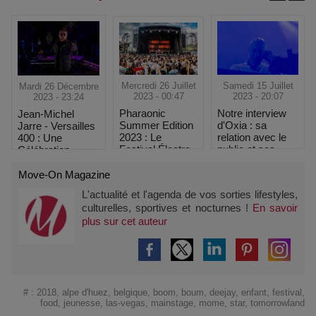
Mercredi 26 Juillet
Samedi 15 Juillet
Mardi 26 Décembre
2023 - 00:47
2023 - 20:07
2023 - 23:24
Pharaonic
Notre interview
Jean-Michel
Summer Edition
d'Oxia : sa
Jarre - Versailles
2023 : Le
relation avec le
400 : Une
Festival Électro
public et ses
Célébration
à ne pas
influences
Unique de
manquer !
l'Innovation et de
Move-On Magazine
l'Histoire
L'actualité et l'agenda de vos sorties lifestyles,
culturelles, sportives et nocturnes !
En savoir
plus sur cet auteur
#
:
2018
,
alpe d'huez
,
belgique
,
boom
,
boum
,
deejay
,
enfant
,
festival
,
food
,
jeunesse
,
las-vegas
,
mainstage
,
mome
,
star
,
tomorrowland