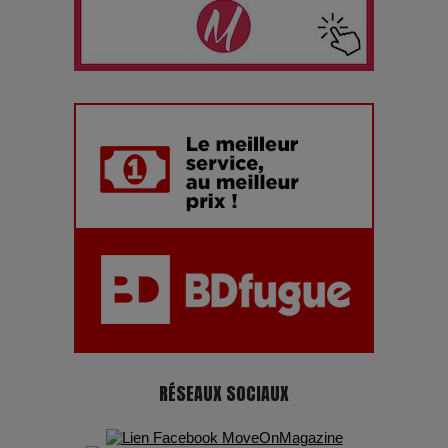
Les dessous de la fast fashion : un désastre écologique en
chiffres
7 Techniques Secrètes des Photographes de Stars
Adieu Jean-Pat : rire au bord du précipice
Pharaonic Festival 2025 : 10 ans d’électro sous les
montagnes, une fête à ne pas manquer
RÉSEAUX SOCIAUX