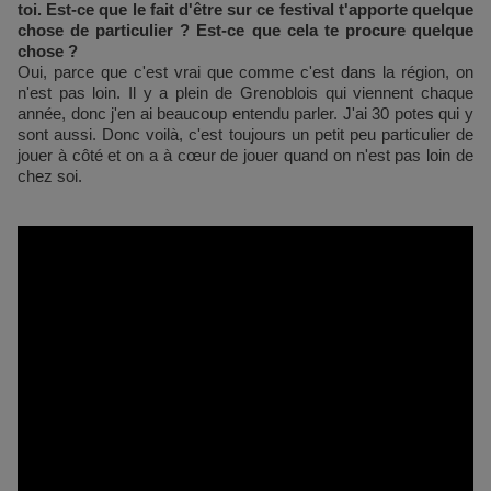
toi. Est-ce que le fait d'être sur ce festival t'apporte quelque
chose de particulier ? Est-ce que cela te procure quelque
chose ?
Oui, parce que c'est vrai que comme c'est dans la région, on
n'est pas loin. Il y a plein de Grenoblois qui viennent chaque
année, donc j'en ai beaucoup entendu parler. J'ai 30 potes qui y
sont aussi. Donc voilà, c'est toujours un petit peu particulier de
jouer à côté et on a à cœur de jouer quand on n'est pas loin de
chez soi.