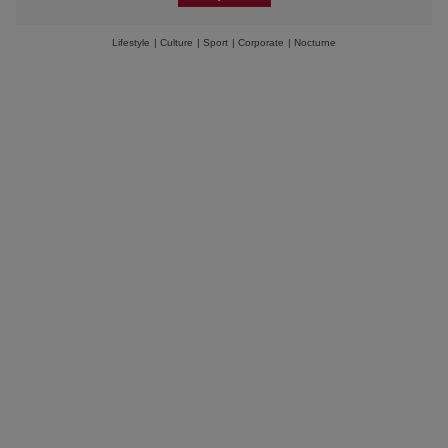
Lifestyle
|
Culture
|
Sport
|
Corporate
|
Nocturne