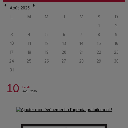
L’Affaire Bojarski : entre faux billets et vraie tragédie
humaine
Août 2026
L
M
M
J
V
S
D
L’or blanc à la croisée des chemins : Rumilly interroge
1
2
l’avenir de la montagne française
3
4
5
6
7
8
9
10
11
12
13
14
15
16
La Femme de Ménage : Plongez dans le thriller
17
18
19
20
21
22
23
psychologique qui a conquis le monde !
24
25
26
27
28
29
30
31
La Condition : Sous le vernis de la bourgeoisie, la violence
des silences
10
Lundi
Août, 2026
Les Enfants vont bien : Quand la disparition devient un acte
de survie
Comment Prendre Soin de sa Santé quand on Roule toute la
Journée