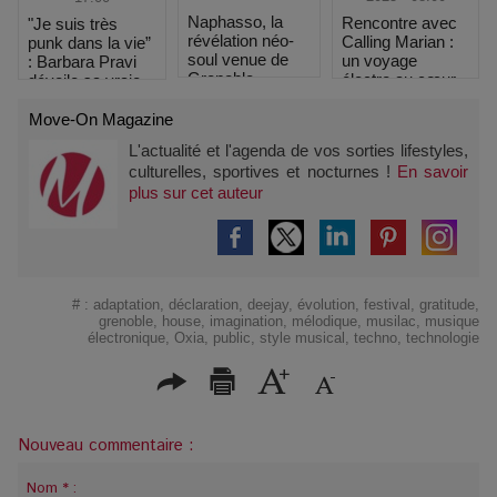
Naphasso, la
Rencontre avec
"Je suis très
révélation néo-
Calling Marian :
punk dans la vie”
soul venue de
un voyage
: Barbara Pravi
Grenoble
électro au cœur
dévoile sa vraie
des étoiles
nature au
Printemps de
Move-On Magazine
Bourges
L'actualité et l'agenda de vos sorties lifestyles,
culturelles, sportives et nocturnes !
En savoir
plus sur cet auteur
#
:
adaptation
,
déclaration
,
deejay
,
évolution
,
festival
,
gratitude
,
grenoble
,
house
,
imagination
,
mélodique
,
musilac
,
musique
électronique
,
Oxia
,
public
,
style musical
,
techno
,
technologie
Nouveau commentaire :
Nom * :