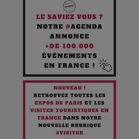
Pourquoi les Petites Entreprises Créatives Deviennent les
Cibles des Hackers
Les 3 meilleures destinations pour des vacances sportives
!
Quand l'Opéra Rencontre l'IA : Lola Volonakis, l'Artiste du
Paradoxe qui Chante le Futur
Chien 51 - Quand l’IA prend le pouvoir : une plongée dans un
futur troublant
Maïra Kerey, la “voix d’or du Kazakhstan”, célèbre ses 30
ans de carrière à la Salle Gaveau