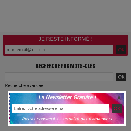
JE RESTE INFORMÉ !
RECHERCHE PAR MOTS-CLÉS
Recherche avancée
La Newsletter Gratuite !
L'ACTUALITÉ PAR MOTS-CLÉS
Restez connecté à l'actualité des événements
JEU CONCOURS