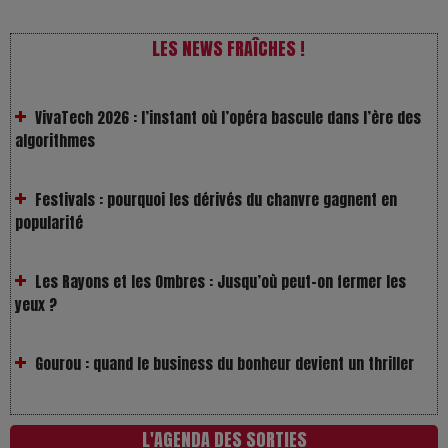
LES NEWS FRAÎCHES !
VivaTech 2026 : l’instant où l’opéra bascule dans l’ère des
algorithmes
Festivals : pourquoi les dérivés du chanvre gagnent en
popularité
Les Rayons et les Ombres : Jusqu’où peut-on fermer les
yeux ?
Gourou : quand le business du bonheur devient un thriller
LOL 2.0 : aimer, grandir et se comprendre à l’ère des
réseaux
L'AGENDA DES SORTIES