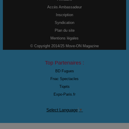
Accès Ambassadeur
Inscription
Syndication
Plan du site
Mentions légales
© Copyright 2014/25 Move-ON Magazine
Top Partenaires :
BD Fugues
Fnac Spectacles
Tiqets
Expo-Paris.fr
Select Language
▼