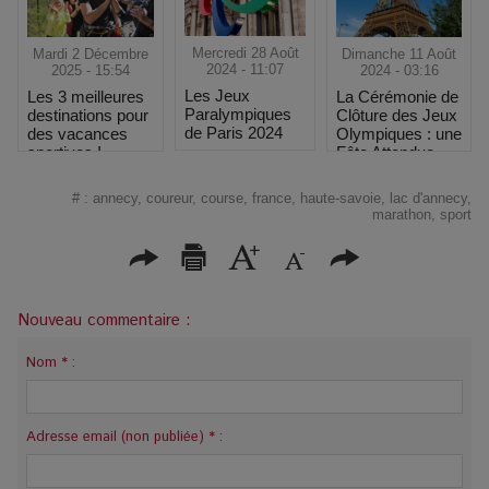
Mercredi 28 Août
Dimanche 11 Août
Mardi 2 Décembre
2024 - 11:07
2024 - 03:16
2025 - 15:54
Les Jeux
La Cérémonie de
Les 3 meilleures
Paralympiques
Clôture des Jeux
destinations pour
de Paris 2024
Olympiques : une
des vacances
Fête Attendue
sportives !
#
:
annecy
,
coureur
,
course
,
france
,
haute-savoie
,
lac d'annecy
,
marathon
,
sport
Nouveau commentaire :
Nom * :
Adresse email (non publiée) * :