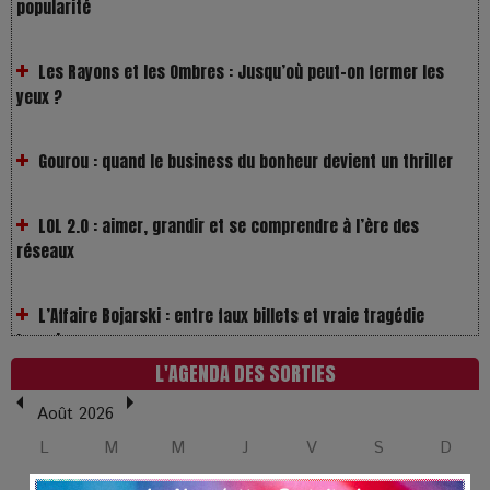
Les Rayons et les Ombres : Jusqu’où peut-on fermer les
yeux ?
Gourou : quand le business du bonheur devient un thriller
LOL 2.0 : aimer, grandir et se comprendre à l’ère des
réseaux
L’Affaire Bojarski : entre faux billets et vraie tragédie
humaine
L’or blanc à la croisée des chemins : Rumilly interroge
L'AGENDA DES SORTIES
l’avenir de la montagne française
Août 2026
La Femme de Ménage : Plongez dans le thriller
L
M
M
J
V
S
D
psychologique qui a conquis le monde !
1
2