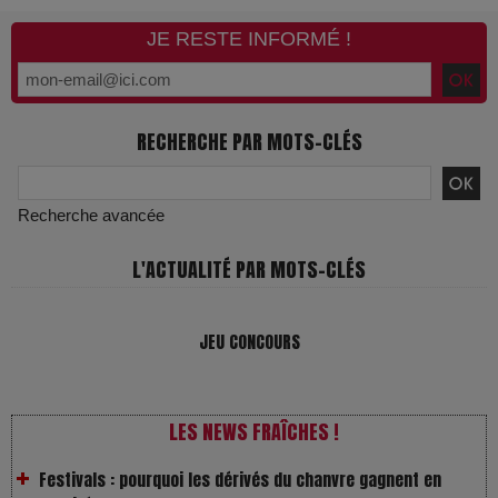
JE RESTE INFORMÉ !
RECHERCHE PAR MOTS-CLÉS
Recherche avancée
L'ACTUALITÉ PAR MOTS-CLÉS
VivaTech 2026 : l’instant où l’opéra bascule dans l’ère des
JEU CONCOURS
algorithmes
Festivals : pourquoi les dérivés du chanvre gagnent en
LES NEWS FRAÎCHES !
popularité