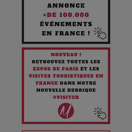
Quand l'Opéra Rencontre l'IA : Lola Volonakis, l'Artiste du
Paradoxe qui Chante le Futur
Chien 51 - Quand l’IA prend le pouvoir : une plongée dans un
futur troublant
Maïra Kerey, la “voix d’or du Kazakhstan”, célèbre ses 30
ans de carrière à la Salle Gaveau
Les dessous de la fast fashion : un désastre écologique en
chiffres
7 Techniques Secrètes des Photographes de Stars
Adieu Jean-Pat : rire au bord du précipice
Pharaonic Festival 2025 : 10 ans d’électro sous les