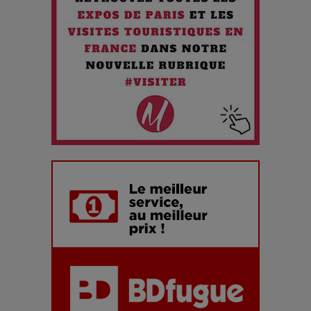
Maïra Kerey, la “voix d’or du Kazakhstan”, célèbre ses 30
ans de carrière à la Salle Gaveau
Les dessous de la fast fashion : un désastre écologique en
chiffres
7 Techniques Secrètes des Photographes de Stars
Adieu Jean-Pat : rire au bord du précipice
Pharaonic Festival 2025 : 10 ans d’électro sous les
montagnes, une fête à ne pas manquer