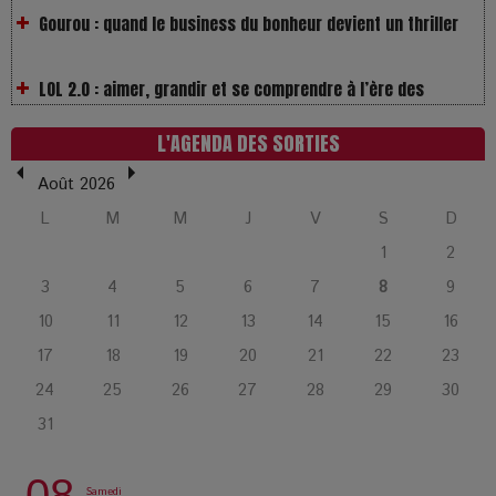
LOL 2.0 : aimer, grandir et se comprendre à l’ère des
réseaux
L’Affaire Bojarski : entre faux billets et vraie tragédie
L'AGENDA DES SORTIES
humaine
Août 2026
L’or blanc à la croisée des chemins : Rumilly interroge
L
M
M
J
V
S
D
l’avenir de la montagne française
1
2
3
4
5
6
7
8
9
La Femme de Ménage : Plongez dans le thriller
10
11
12
13
14
15
16
psychologique qui a conquis le monde !
17
18
19
20
21
22
23
24
25
26
27
28
29
30
La Condition : Sous le vernis de la bourgeoisie, la violence
des silences
31
08
Les Enfants vont bien : Quand la disparition devient un acte
Samedi