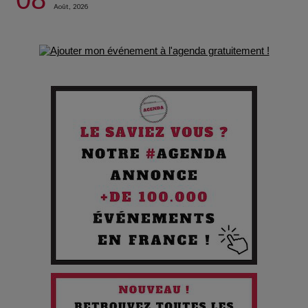
Août, 2026
de survie
Comment Prendre Soin de sa Santé quand on Roule toute la
Journée
Pourquoi les Petites Entreprises Créatives Deviennent les
Cibles des Hackers
Les 3 meilleures destinations pour des vacances sportives
!
Quand l'Opéra Rencontre l'IA : Lola Volonakis, l'Artiste du
Paradoxe qui Chante le Futur
Chien 51 - Quand l’IA prend le pouvoir : une plongée dans un
futur troublant