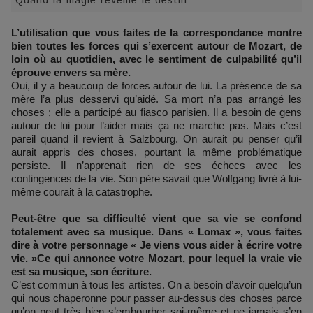
Quand la magie réveille le destin
L’utilisation que vous faites de la correspondance montre
bien toutes les forces qui s’exercent autour de Mozart, de
loin où au quotidien, avec le sentiment de culpabilité qu’il
éprouve envers sa mère.
Oui, il y a beaucoup de forces autour de lui. La présence de sa
mère l’a plus desservi qu’aidé. Sa mort n’a pas arrangé les
choses ; elle a participé au fiasco parisien. Il a besoin de gens
autour de lui pour l’aider mais ça ne marche pas. Mais c’est
pareil quand il revient à Salzbourg. On aurait pu penser qu’il
aurait appris des choses, pourtant la même problématique
persiste. Il n’apprenait rien de ses échecs avec les
contingences de la vie. Son père savait que Wolfgang livré à lui-
même courait à la catastrophe.
Peut-être que sa difficulté vient que sa vie se confond
totalement avec sa musique. Dans « Lomax », vous faites
dire à votre personnage « Je viens vous aider à écrire votre
vie. »Ce qui annonce votre Mozart, pour lequel la vraie vie
est sa musique, son écriture.
C’est commun à tous les artistes. On a besoin d’avoir quelqu’un
qui nous chaperonne pour passer au-dessus des choses parce
qu’on peut très bien s’embourber soi-même et ne jamais s’en