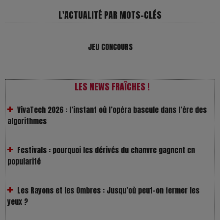
L'ACTUALITÉ PAR MOTS-CLÉS
JEU CONCOURS
LES NEWS FRAÎCHES !
VivaTech 2026 : l’instant où l’opéra bascule dans l’ère des
algorithmes
Festivals : pourquoi les dérivés du chanvre gagnent en
popularité
Les Rayons et les Ombres : Jusqu’où peut-on fermer les
yeux ?
Gourou : quand le business du bonheur devient un thriller