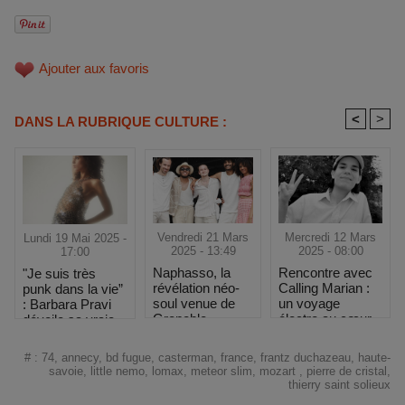
Ajouter aux favoris
<
>
DANS LA RUBRIQUE CULTURE :
Vendredi 21 Mars
Mercredi 12 Mars
Lundi 19 Mai 2025 -
2025 - 13:49
2025 - 08:00
17:00
Naphasso, la
Rencontre avec
"Je suis très
révélation néo-
Calling Marian :
punk dans la vie”
soul venue de
un voyage
: Barbara Pravi
Grenoble
électro au cœur
dévoile sa vraie
des étoiles
nature au
Printemps de
#
:
74
,
annecy
,
bd fugue
,
casterman
,
france
,
frantz duchazeau
,
haute-
Bourges
savoie
,
little nemo
,
lomax
,
meteor slim
,
mozart
,
pierre de cristal
,
thierry saint solieux