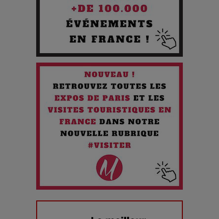
Paradoxe qui Chante le Futur
Chien 51 - Quand l’IA prend le pouvoir : une plongée dans un
futur troublant
Maïra Kerey, la “voix d’or du Kazakhstan”, célèbre ses 30
ans de carrière à la Salle Gaveau
Les dessous de la fast fashion : un désastre écologique en
chiffres
7 Techniques Secrètes des Photographes de Stars
Adieu Jean-Pat : rire au bord du précipice
Pharaonic Festival 2025 : 10 ans d’électro sous les