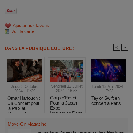
Ajouter aux favoris
Voir la carte
<
>
DANS LA RUBRIQUE CULTURE :
Vendredi 12 Juillet
Lundi 13 Mai 2024 -
Jeudi 3 Octobre
2024 - 16:53
17:53
2024 - 11:29
Coup d'Envoi
Taylor Swift en
Omar Harfouch :
Pour la Japan
concert à Paris
Un Concert pour
Expo :
la Paix au
Immersion Dans
Théâtre des
le Festival
Champs-Élysées
Move-On Magazine
L'actualité et l'agenda de vos sorties lifestyles,