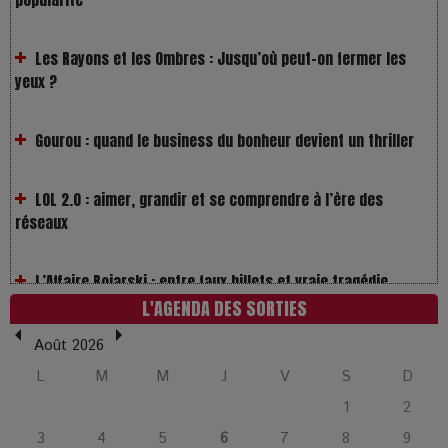
Les Rayons et les Ombres : Jusqu’où peut-on fermer les
yeux ?
Gourou : quand le business du bonheur devient un thriller
LOL 2.0 : aimer, grandir et se comprendre à l’ère des
réseaux
L’Affaire Bojarski : entre faux billets et vraie tragédie
humaine
L'AGENDA DES SORTIES
L’or blanc à la croisée des chemins : Rumilly interroge
l’avenir de la montagne française
Août 2026
L
M
M
J
V
S
D
La Femme de Ménage : Plongez dans le thriller
1
2
psychologique qui a conquis le monde !
3
4
5
6
7
8
9