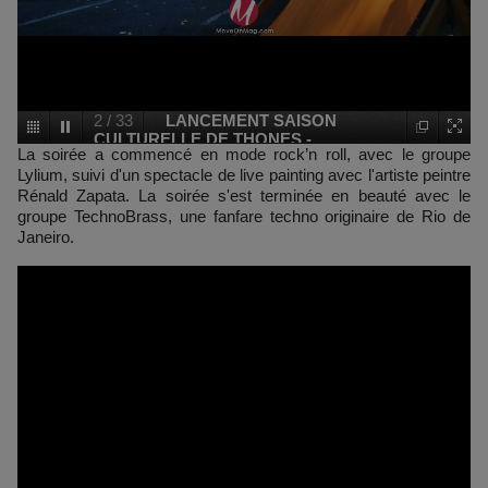
2
/
33
LANCEMENT SAISON
CULTURELLE DE THONES -
La soirée a commencé en mode rock’n roll, avec le groupe
GUINGUETTE GOURMANDE 2023 -
Lylium, suivi d'un spectacle de live painting avec l'artiste peintre
MOVE-ON MAGAZINE
Rénald Zapata. La soirée s'est terminée en beauté avec le
groupe TechnoBrass, une fanfare techno originaire de Rio de
Janeiro.