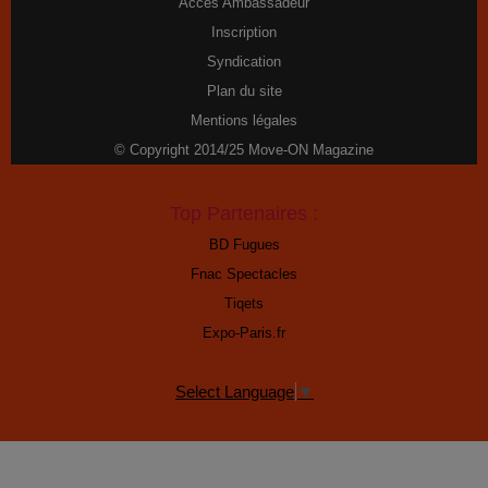
Accès Ambassadeur
Inscription
Syndication
Plan du site
Mentions légales
© Copyright 2014/25 Move-ON Magazine
Top Partenaires :
BD Fugues
Fnac Spectacles
Tiqets
Expo-Paris.fr
Select Language
▼