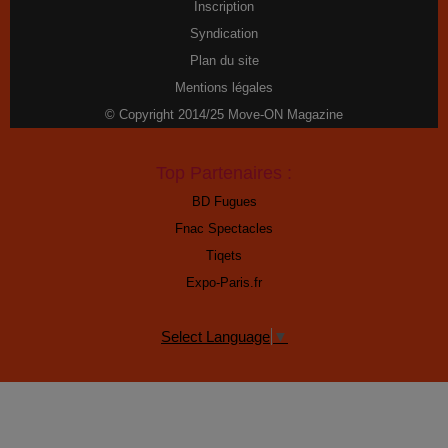
Inscription
Syndication
Plan du site
Mentions légales
© Copyright 2014/25 Move-ON Magazine
Top Partenaires :
BD Fugues
Fnac Spectacles
Tiqets
Expo-Paris.fr
Select Language
▼