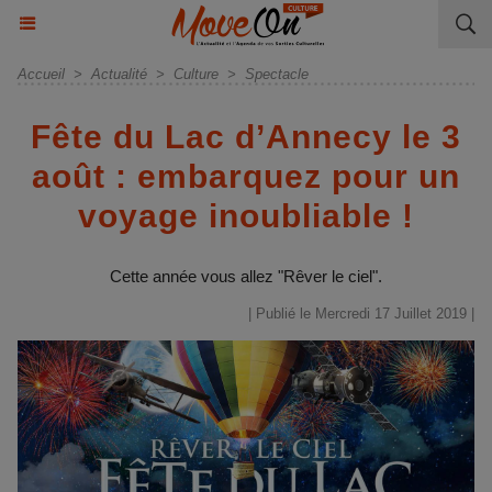
Accueil
>
Actualité
>
Culture
>
Spectacle
Fête du Lac d’Annecy le 3
août : embarquez pour un
voyage inoubliable !
Cette année vous allez "Rêver le ciel".
| Publié le Mercredi 17 Juillet 2019 |