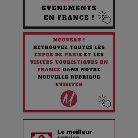
Les 3 meilleures destinations pour des vacances sportives
!
Quand l'Opéra Rencontre l'IA : Lola Volonakis, l'Artiste du
Paradoxe qui Chante le Futur
Chien 51 - Quand l’IA prend le pouvoir : une plongée dans un
futur troublant
Maïra Kerey, la “voix d’or du Kazakhstan”, célèbre ses 30
ans de carrière à la Salle Gaveau
Les dessous de la fast fashion : un désastre écologique en
chiffres
7 Techniques Secrètes des Photographes de Stars