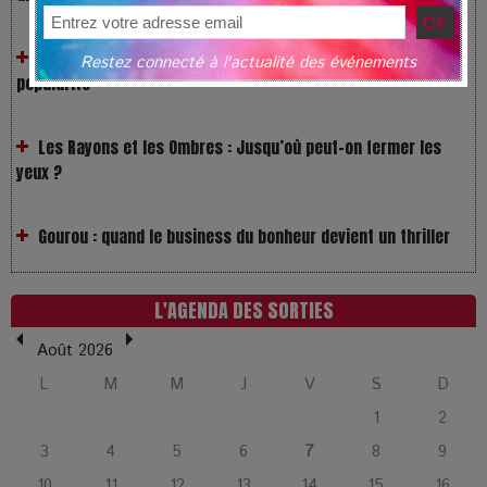
Festivals : pourquoi les dérivés du chanvre gagnent en
popularité
Restez connecté à l'actualité des événements
Les Rayons et les Ombres : Jusqu’où peut-on fermer les
yeux ?
Gourou : quand le business du bonheur devient un thriller
LOL 2.0 : aimer, grandir et se comprendre à l’ère des
réseaux
L'AGENDA DES SORTIES
Août 2026
L’Affaire Bojarski : entre faux billets et vraie tragédie
humaine
L
M
M
J
V
S
D
1
2
L’or blanc à la croisée des chemins : Rumilly interroge
3
4
5
6
7
8
9
l’avenir de la montagne française
10
11
12
13
14
15
16