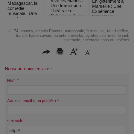
Vive les Mariés :
Enlightenment à
Madagascar, la
Une Immersion
Marseille : Une
comédie
Théâtrale et
Expérience
musicale : Une
Culinaire à Paris
Immersive
aventure
Unique sur La
musicale
Thématique des
envoûtante à
#
:
74
,
annecy
,
antonio Parente
,
astronomie
,
fete du lac
,
feu d'artifice
,
4 Saisons
Paris
france
,
haute-savoie
,
parente fireworks
,
pyrotechnie
,
rever le ciel
,
spectacle
,
spectacle sons et lumières
Nouveau commentaire :
Nom * :
Adresse email (non publiée) * :
Site web :