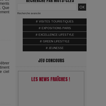
RECHERCHE PAR MOTS-CLÉS
oments
e. Que
nement
Recherche avancée
# VISITES TOURISTIQUES
# EXPOSITIONS PARIS
# EXCELLENCE LIFESTYLE
# GREEN LIFESTYLE
# JEUNESSE
JEU CONCOURS
lébrer
tinent
e ciel
LES NEWS FRAÎCHES !
VivaTech 2026 : l’instant où