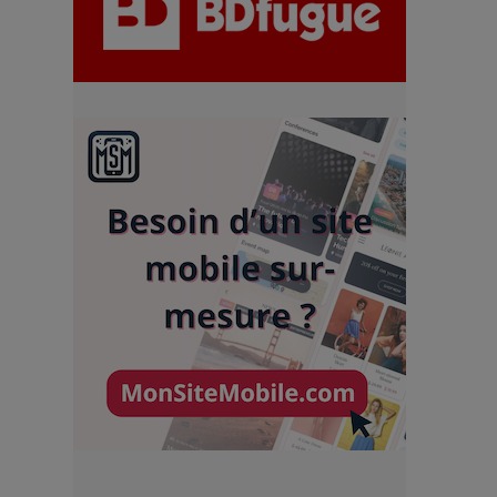
chiffres
7 Techniques Secrètes des
Photographes de Stars
Adieu Jean-Pat : rire au bord
du précipice
Pharaonic Festival 2025 : 10
ans d’électro sous les
montagnes, une fête à ne pas
manquer