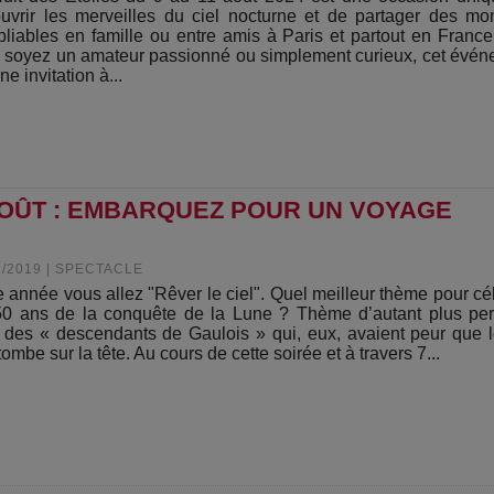
uvrir les merveilles du ciel nocturne et de partager des m
bliables en famille ou entre amis à Paris et partout en Franc
 soyez un amateur passionné ou simplement curieux, cet évé
ne invitation à...
AOÛT : EMBARQUEZ POUR UN VOYAGE
7/2019
|
SPECTACLE
e année vous allez "Rêver le ciel". Quel meilleur thème pour cé
50 ans de la conquête de la Lune ? Thème d’autant plus per
 des « descendants de Gaulois » qui, eux, avaient peur que l
tombe sur la tête. Au cours de cette soirée et à travers 7...