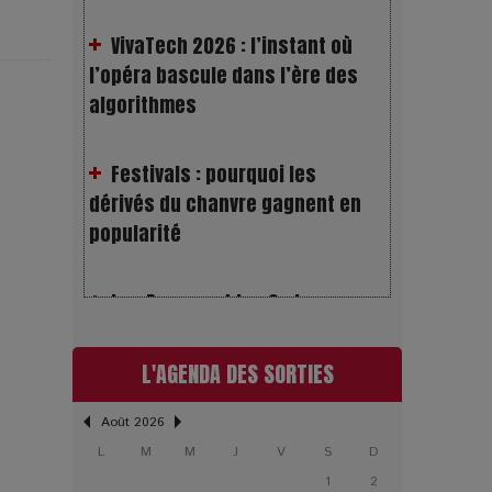
l’opéra bascule dans l’ère des
algorithmes
Festivals : pourquoi les
dérivés du chanvre gagnent en
popularité
Les Rayons et les Ombres :
Jusqu’où peut-on fermer les yeux
?
Gourou : quand le business du
L'AGENDA DES SORTIES
bonheur devient un thriller
Août 2026
L
M
M
J
V
S
D
LOL 2.0 : aimer, grandir et se
1
2