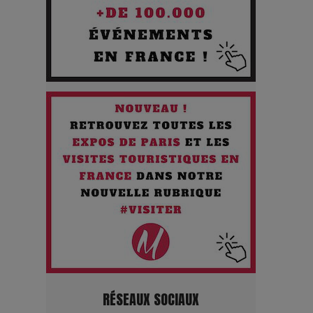
silences
Les Enfants vont bien : Quand
la disparition devient un acte de
survie
Comment Prendre Soin de sa
Santé quand on Roule toute la
Journée
Pourquoi les Petites
Entreprises Créatives Deviennent
les Cibles des Hackers
Les 3 meilleures destinations
RÉSEAUX SOCIAUX
pour des vacances sportives !