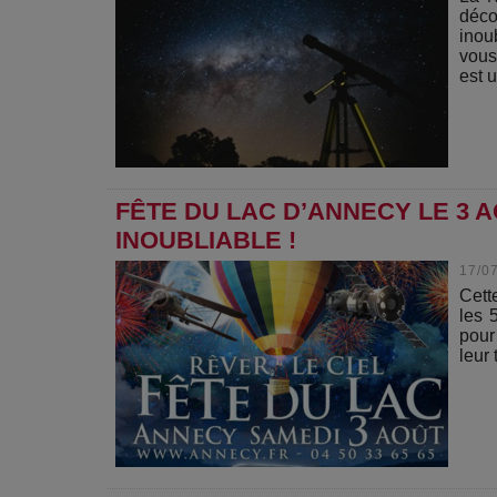
déco
inou
vous
est u
FÊTE DU LAC D’ANNECY LE 3 
INOUBLIABLE !
17/0
Cett
les 
pour
leur 