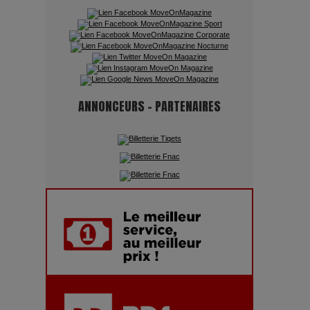
Quand l'Opéra Rencontre l'IA :
Lola Volonakis, l'Artiste du
Paradoxe qui Chante le Futur
ANNONCEURS - PARTENAIRES
Chien 51 - Quand l’IA prend le
pouvoir : une plongée dans un
futur troublant
Maïra Kerey, la “voix d’or du
Kazakhstan”, célèbre ses 30 ans
de carrière à la Salle Gaveau
Les dessous de la fast fashion
: un désastre écologique en