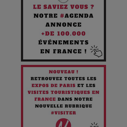
Pourquoi les Petites Entreprises Créatives Deviennent les
Cibles des Hackers
Les 3 meilleures destinations pour des vacances sportives
!
Quand l'Opéra Rencontre l'IA : Lola Volonakis, l'Artiste du
Paradoxe qui Chante le Futur
Chien 51 - Quand l’IA prend le pouvoir : une plongée dans un
futur troublant
Maïra Kerey, la “voix d’or du Kazakhstan”, célèbre ses 30
ans de carrière à la Salle Gaveau
Les dessous de la fast fashion : un désastre écologique en