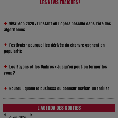
LES NEWS FRAÎCHES !
VivaTech 2026 : l’instant où l’opéra bascule dans l’ère des
algorithmes
Festivals : pourquoi les dérivés du chanvre gagnent en
popularité
Les Rayons et les Ombres : Jusqu’où peut-on fermer les
yeux ?
Gourou : quand le business du bonheur devient un thriller
LOL 2.0 : aimer, grandir et se comprendre à l’ère des
réseaux
L'AGENDA DES SORTIES
L’Affaire Bojarski : entre faux billets et vraie tragédie
Août 2026