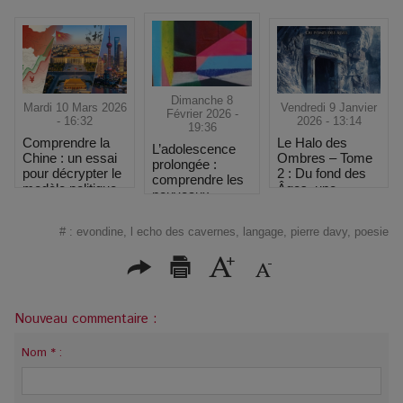
Dimanche 8
Mardi 10 Mars 2026
Vendredi 9 Janvier
Février 2026 -
- 16:32
2026 - 13:14
19:36
Comprendre la
Le Halo des
L’adolescence
Chine : un essai
Ombres – Tome
prolongée :
pour décrypter le
2 : Du fond des
comprendre les
modèle politique
Âges, une
nouveaux
et économique
fantasy plus
rythmes du
chinois
sombre et plus
développement
#
:
evondine
,
l echo des cavernes
,
langage
,
pierre davy
,
poesie
intense
psychique
Nouveau commentaire :
Nom * :