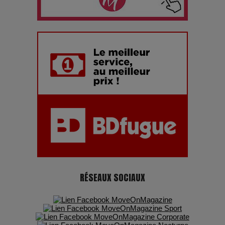
chiffres
7 Techniques Secrètes des Photographes de Stars
Adieu Jean-Pat : rire au bord du précipice
Pharaonic Festival 2025 : 10 ans d’électro sous les
montagnes, une fête à ne pas manquer
RÉSEAUX SOCIAUX