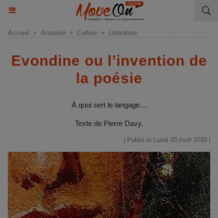
Accueil
>
Actualité
>
Culture
>
Littérature
Evondine ou l’invention de
la poésie
À quoi sert le langage…
Texte de Pierre Davy.
| Publié le Lundi 20 Avril 2020 |