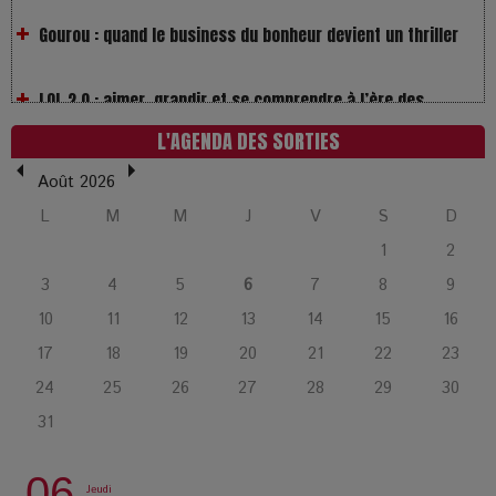
LOL 2.0 : aimer, grandir et se comprendre à l’ère des
réseaux
L'AGENDA DES SORTIES
L’Affaire Bojarski : entre faux billets et vraie tragédie
humaine
Août 2026
L
M
M
J
V
S
D
L’or blanc à la croisée des chemins : Rumilly interroge
1
2
l’avenir de la montagne française
3
4
5
6
7
8
9
10
11
12
13
14
15
16
La Femme de Ménage : Plongez dans le thriller
psychologique qui a conquis le monde !
17
18
19
20
21
22
23
24
25
26
27
28
29
30
La Condition : Sous le vernis de la bourgeoisie, la violence
31
des silences
06
Jeudi