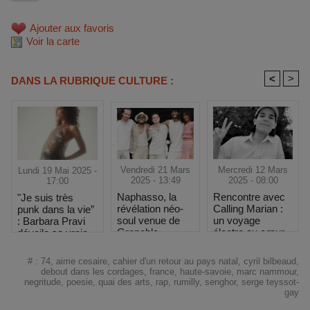
Ajouter aux favoris
Voir la carte
<
>
DANS LA RUBRIQUE CULTURE :
Vendredi 21 Mars
Mercredi 12 Mars
Lundi 19 Mai 2025 -
2025 - 13:49
2025 - 08:00
17:00
Naphasso, la
Rencontre avec
"Je suis très
révélation néo-
Calling Marian :
punk dans la vie”
soul venue de
un voyage
: Barbara Pravi
Grenoble
électro au cœur
dévoile sa vraie
des étoiles
nature au
Printemps de
#
:
74
,
aime cesaire
,
cahier d'un retour au pays natal
,
cyril bilbeaud
,
Bourges
debout dans les cordages
,
france
,
haute-savoie
,
marc nammour
,
negritude
,
poesie
,
quai des arts
,
rap
,
rumilly
,
senghor
,
serge teyssot-
gay