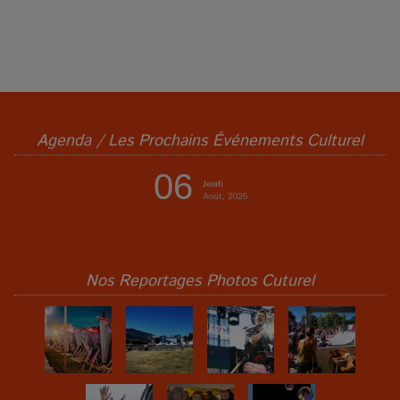
Agenda / Les Prochains Événements Culturel
06
Jeudi
Août, 2026
Nos Reportages Photos Cuturel