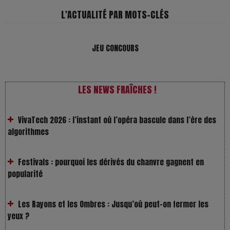
L'ACTUALITÉ PAR MOTS-CLÉS
JEU CONCOURS
LES NEWS FRAÎCHES !
VivaTech 2026 : l’instant où l’opéra bascule dans l’ère des
algorithmes
Festivals : pourquoi les dérivés du chanvre gagnent en
popularité
Les Rayons et les Ombres : Jusqu’où peut-on fermer les
yeux ?
Gourou : quand le business du bonheur devient un thriller