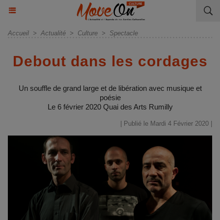
Accueil
>
Actualité
>
Culture
>
Spectacle
Debout dans les cordages
Un souffle de grand large et de libération avec musique et
poésie
Le 6 février 2020 Quai des Arts Rumilly
| Publié le Mardi 4 Février 2020 |