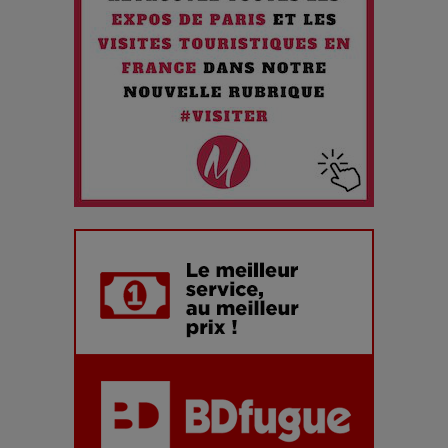
Maïra Kerey, la “voix d’or du Kazakhstan”, célèbre ses 30
ans de carrière à la Salle Gaveau
Les dessous de la fast fashion : un désastre écologique en
chiffres
7 Techniques Secrètes des Photographes de Stars
Adieu Jean-Pat : rire au bord du précipice
Pharaonic Festival 2025 : 10 ans d’électro sous les
montagnes, une fête à ne pas manquer