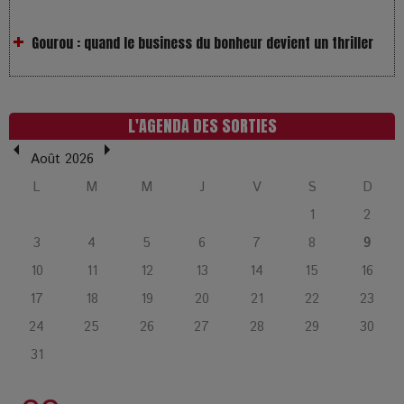
LOL 2.0 : aimer, grandir et se comprendre à l’ère des
réseaux
L'AGENDA DES SORTIES
L’Affaire Bojarski : entre faux billets et vraie tragédie
humaine
Août 2026
L
M
M
J
V
S
D
L’or blanc à la croisée des chemins : Rumilly interroge
1
2
l’avenir de la montagne française
3
4
5
6
7
8
9
10
11
12
13
14
15
16
La Femme de Ménage : Plongez dans le thriller
psychologique qui a conquis le monde !
17
18
19
20
21
22
23
24
25
26
27
28
29
30
La Condition : Sous le vernis de la bourgeoisie, la violence
31
des silences