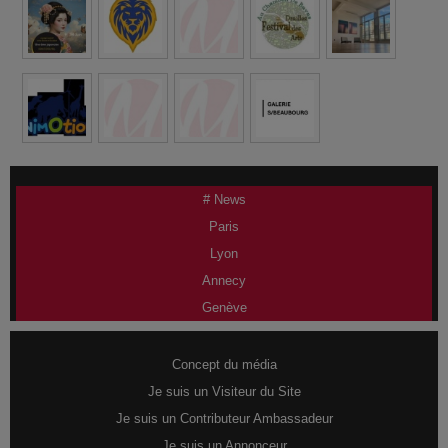
# News
Paris
Lyon
Annecy
Genève
Concept du média
Je suis un Visiteur du Site
Je suis un Contributeur Ambassadeur
Je suis un Annonceur