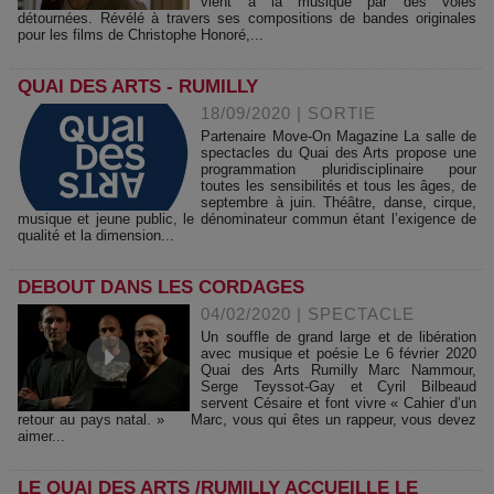
vient à la musique par des voies
détournées. Révélé à travers ses compositions de bandes originales
pour les films de Christophe Honoré,...
QUAI DES ARTS - RUMILLY
18/09/2020
|
SORTIE
Partenaire Move-On Magazine La salle de
spectacles du Quai des Arts propose une
programmation pluridisciplinaire pour
toutes les sensibilités et tous les âges, de
septembre à juin. Théâtre, danse, cirque,
musique et jeune public, le dénominateur commun étant l’exigence de
qualité et la dimension...
DEBOUT DANS LES CORDAGES
04/02/2020
|
SPECTACLE
Un souffle de grand large et de libération
avec musique et poésie Le 6 février 2020
Quai des Arts Rumilly Marc Nammour,
Serge Teyssot-Gay et Cyril Bilbeaud
servent Césaire et font vivre « Cahier d’un
retour au pays natal. » Marc, vous qui êtes un rappeur, vous devez
aimer...
LE QUAI DES ARTS /RUMILLY ACCUEILLE LE