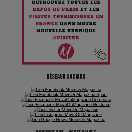
futur troublant
Maïra Kerey, la “voix d’or du Kazakhstan”, célèbre ses 30
ans de carrière à la Salle Gaveau
Les dessous de la fast fashion : un désastre écologique en
chiffres
7 Techniques Secrètes des Photographes de Stars
RÉSEAUX SOCIAUX
Adieu Jean-Pat : rire au bord du précipice
Pharaonic Festival 2025 : 10 ans d’électro sous les
montagnes, une fête à ne pas manquer