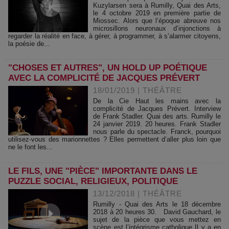
Kuzylarsen sera à Rumilly, Quai des Arts,
le 4 octobre 2019 en première partie de
Miossec. Alors que l’époque abreuve nos
microsillons neuronaux d’injonctions à
regarder la réalité en face, à gérer, à programmer, à s’alarmer citoyens,
la poésie de...
"CHOSES ET AUTRES", UN HOLD UP POÉTIQUE
AVEC LA COMPLICITÉ DE JACQUES PRÉVERT
18/01/2019
|
THÉÂTRE
De la Cie Haut les mains avec la
complicité de Jacques Prévert. Interview
de Frank Stadler. Quai des arts. Rumilly le
24 janvier 2019. 20 heures. Frank Stadler
nous parle du spectacle. Franck, pourquoi
utilisez-vous des marionnettes ? Elles permettent d’aller plus loin que
ne le font les...
LE FILS, UNE "PIÈCE" IMPORTANTE DANS LE
PUZZLE SOCIAL, RELIGIEUX, POLITIQUE
13/12/2018
|
THÉÂTRE
Rumilly - Quai des Arts le 18 décembre
2018 à 20 heures 30. David Gauchard, le
sujet de la pièce que vous mettez en
scène est l’intégrisme catholique Il y a en