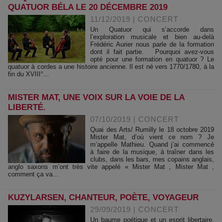
QUATUOR BÉLA LE 20 DÉCEMBRE 2019
11/12/2019
|
CONCERT
Un Quatuor qui s’accorde dans
l’exploration musicale et bien au-delà
Frédéric Aurier nous parle de la formation
dont il fait partie. Pourquoi avez-vous
opté pour une formation en quatuor ? Le
quatuor à cordes a une histoire ancienne. Il est né vers 1770/1780, à la
fin du XVIII°...
MISTER MAT, UNE VOIX SUR LA VOIE DE LA
LIBERTÉ.
07/10/2019
|
CONCERT
Quai des Arts/ Rumilly le 18 octobre 2019
Mister Mat, d’où vient ce nom ? Je
m’appelle Mathieu. Quand j’ai commencé
à faire de la musique, à traîner dans les
clubs, dans les bars, mes copains anglais,
anglo saxons m’ont très vite appelé « Mister Mat , Mister Mat ,
comment ça va...
KUZYLARSEN, CHANTEUR, POÈTE, VOYAGEUR
29/09/2019
|
CONCERT
Un baume poétique et un esprit libertaire.