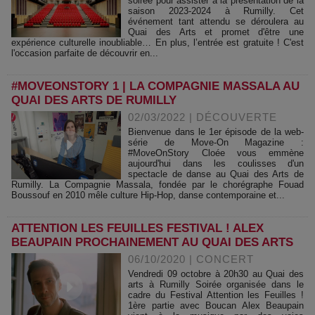
soirée pour assister à la présentation de la
saison 2023-2024 à Rumilly. Cet
événement tant attendu se déroulera au
Quai des Arts et promet d'être une
expérience culturelle inoubliable… En plus, l’entrée est gratuite ! C'est
l'occasion parfaite de découvrir en...
#MOVEONSTORY 1 | ​LA COMPAGNIE MASSALA AU
QUAI DES ARTS DE RUMILLY
02/03/2022
|
DÉCOUVERTE
Bienvenue dans le 1er épisode de la web-
série de Move-On Magazine :
#MoveOnStory Cloée vous emmène
aujourd'hui dans les coulisses d'un
spectacle de danse au Quai des Arts de
Rumilly. La Compagnie Massala, fondée par le chorégraphe Fouad
Boussouf en 2010 mêle culture Hip-Hop, danse contemporaine et...
ATTENTION LES FEUILLES FESTIVAL ! ALEX
BEAUPAIN PROCHAINEMENT AU QUAI DES ARTS
06/10/2020
|
CONCERT
Vendredi 09 octobre à 20h30 au Quai des
arts à Rumilly Soirée organisée dans le
cadre du Festival Attention les Feuilles !
1ère partie avec Boucan Alex Beaupain