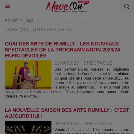
Accueil
>
Tags
TAGS (12) : QUAI DES ARTS
QUAI DES ARTS DE RUMILLY : LES NOUVEAUX
SPECTACLES DE LA PROGRAMMATION 2023/24
ENFIN DÉVOILÉS
13/06/2023
|
SPECTACLE
Des performances variées et originales
tout au long de l’année : c’est là l’ambition
du quai des arts pour cette année 2023. Au
menu ? Du jazz endiablé en automne et de
la magie au printemps, il y en a pour tous
les goûts et toutes les envies. Vous trouverez sans aucun doute
chaussure à votre...
LA NOUVELLE SAISON DES ARTS RUMILLY : C’EST
AUJOURD’HUI !
09/06/2023
|
SPECTACLE
Vendredi 9 juin, à 19h, réservez votre