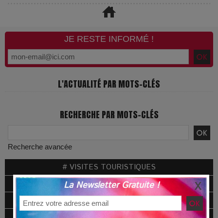
JE RESTE INFORMÉ !
L'ACTUALITÉ PAR MOTS-CLÉS
RECHERCHE PAR MOTS-CLÉS
Recherche avancée
# VISITES TOURISTIQUES
# EXPOSITIONS PARIS
La Newsletter Gratuite !
# EXCELLENCE LIFESTYLE
# GREEN LIFESTYLE