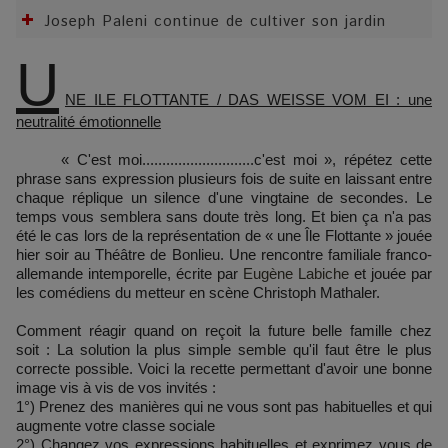
Joseph Paleni continue de cultiver son jardin
U
NE ILE FLOTTANTE /
DAS WEISSE VOM EI : une
neutralité émotionnelle
« C'est moi............................c'est moi », répétez cette
phrase sans expression plusieurs fois de suite en laissant entre
chaque réplique un silence d'une vingtaine de secondes. Le
temps vous semblera sans doute très long. Et bien ça n'a pas
été le cas lors de la représentation de « une Île Flottante » jouée
hier soir au Théâtre de Bonlieu. Une rencontre familiale franco-
allemande intemporelle, écrite par
Eugène Labiche
et jouée par
les comédiens du metteur en scène Christoph Mathaler.
Comment réagir quand on reçoit la future belle famille chez
soit : La solution la plus simple semble qu'il faut être le plus
correcte possible. Voici la recette permettant d'avoir une bonne
image vis à vis de vos invités :
1°) Prenez des manières qui ne vous sont pas habituelles et qui
augmente votre classe sociale
2°) Changez vos expressions habituelles et exprimez vous de