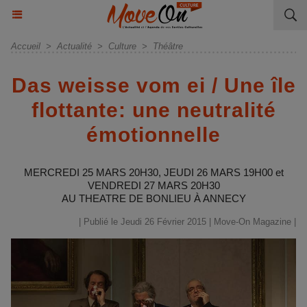
Accueil
>
Actualité
>
Culture
>
Théâtre
Das weisse vom ei / Une île
flottante: une neutralité
émotionnelle
MERCREDI 25 MARS 20H30, JEUDI 26 MARS 19H00 et
VENDREDI 27 MARS 20H30
AU THEATRE DE BONLIEU À ANNECY
| Publié le Jeudi 26 Février 2015 |
Move-On Magazine
|