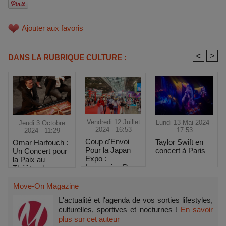
Ajouter aux favoris
<
>
DANS LA RUBRIQUE CULTURE :
Vendredi 12 Juillet
Lundi 13 Mai 2024 -
Jeudi 3 Octobre
2024 - 16:53
17:53
2024 - 11:29
Coup d'Envoi
Taylor Swift en
Omar Harfouch :
Pour la Japan
concert à Paris
Un Concert pour
Expo :
la Paix au
Immersion Dans
Théâtre des
le Festival
Champs-Élysées
Move-On Magazine
L'actualité et l'agenda de vos sorties lifestyles,
culturelles, sportives et nocturnes !
En savoir
plus sur cet auteur