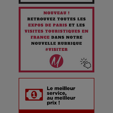
Quand l'Opéra Rencontre l'IA : Lola Volonakis, l'Artiste du
Paradoxe qui Chante le Futur
Chien 51 - Quand l’IA prend le pouvoir : une plongée dans un
futur troublant
Maïra Kerey, la “voix d’or du Kazakhstan”, célèbre ses 30
ans de carrière à la Salle Gaveau
Les dessous de la fast fashion : un désastre écologique en
chiffres
7 Techniques Secrètes des Photographes de Stars
Adieu Jean-Pat : rire au bord du précipice