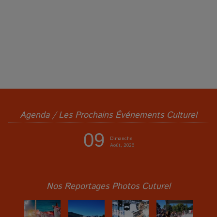
Agenda / Les Prochains Événements Culturel
09
Dimanche
Août, 2026
Nos Reportages Photos Cuturel