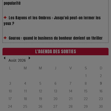
Les Rayons et les Ombres : Jusqu’où peut-on fermer les
yeux ?
Gourou : quand le business du bonheur devient un thriller
LOL 2.0 : aimer, grandir et se comprendre à l’ère des
réseaux
L'AGENDA DES SORTIES
Août 2026
L’Affaire Bojarski : entre faux billets et vraie tragédie
L
M
M
J
V
S
D
humaine
1
2
3
4
5
6
7
8
9
L’or blanc à la croisée des chemins : Rumilly interroge
l’avenir de la montagne française
10
11
12
13
14
15
16
17
18
19
20
21
22
23
La Femme de Ménage : Plongez dans le thriller
24
25
26
27
28
29
30
psychologique qui a conquis le monde !