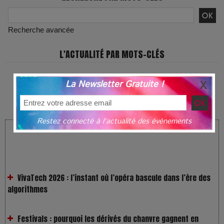
Recherche avancée
L'ACTUALITÉ PAR MOTS-CLÉS
La Newsletter Gratuite !
JEU CONCOURS
Restez connecté à l'actualité des événements
LES NEWS FRAÎCHES !
VivaTech 2026 : l’instant où l’opéra bascule dans l’ère des
algorithmes
Festivals : pourquoi les dérivés du chanvre gagnent en
popularité