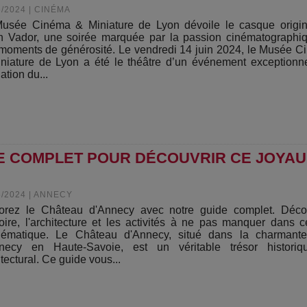
6/2024
|
CINÉMA
usée Cinéma & Miniature de Lyon dévoile le casque origin
h Vador, une soirée marquée par la passion cinématographi
moments de générosité. Le vendredi 14 juin 2024, le Musée 
niature de Lyon a été le théâtre d’un événement exceptionne
ation du...
DE COMPLET POUR DÉCOUVRIR CE JOYAU
5/2024
|
ANNECY
orez le Château d'Annecy avec notre guide complet. Déco
stoire, l'architecture et les activités à ne pas manquer dans c
ématique. Le Château d'Annecy, situé dans la charmante 
necy en Haute-Savoie, est un véritable trésor historiq
tectural. Ce guide vous...