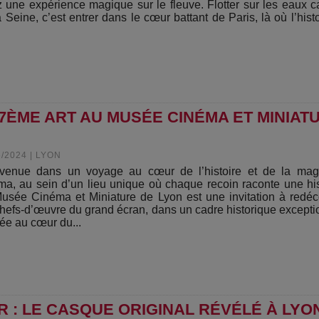
z une expérience magique sur le fleuve. Flotter sur les eaux 
a Seine, c’est entrer dans le cœur battant de Paris, là où l’histo
7ÈME ART AU MUSÉE CINÉMA ET MINIAT
6/2024
|
LYON
venue dans un voyage au cœur de l’histoire et de la mag
ma, au sein d’un lieu unique où chaque recoin raconte une his
usée Cinéma et Miniature de Lyon est une invitation à redéc
chefs-d’œuvre du grand écran, dans un cadre historique excepti
ée au cœur du...
 : LE CASQUE ORIGINAL RÉVÉLÉ À LYO