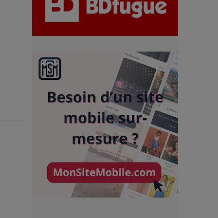
chiffres
7 Techniques Secrètes des
Photographes de Stars
Adieu Jean-Pat : rire au bord
du précipice
Pharaonic Festival 2025 : 10
ans d’électro sous les
montagnes, une fête à ne pas
manquer