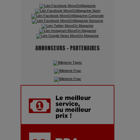
Quand l'Opéra Rencontre l'IA :
Lola Volonakis, l'Artiste du
Paradoxe qui Chante le Futur
ANNONCEURS - PARTENAIRES
Chien 51 - Quand l’IA prend le
pouvoir : une plongée dans un
futur troublant
Maïra Kerey, la “voix d’or du
Kazakhstan”, célèbre ses 30 ans
de carrière à la Salle Gaveau
Les dessous de la fast fashion
: un désastre écologique en