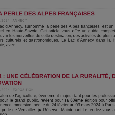
A PERLE DES ALPES FRANÇAISES
5/2024
|
ANNECY
ac d'Annecy, surnommé la perle des Alpes françaises, est un
rel en Haute-Savoie. Cet article vous offre un guide comple
vrir les merveilles de cette destination, des activités de plein a
ors culturels et gastronomiques. Le Lac d'Annecy dans la 
ie, avec...
 : UNE CÉLÉBRATION DE LA RURALITÉ, 
OVATION
2/2024
|
EXPOSITION
alon de l'agriculture, événement majeur tant pour les professi
pour le grand public, revient pour sa 60ème édition pour offr
rience immersive inédite du 24 février au 03 mars 2024 à Pari
a porte de Versailles. ▶ Réserver Maintenant Le rendez-vous 
lon...