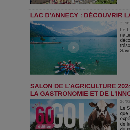
LAC D'ANNECY : DÉCOUVRIR L
25/0
Le L
natu
décou
trés
Savo
SALON DE L'AGRICULTURE 2024
LA GASTRONOMIE ET DE L'INN
20/0
Le S
que 
expé
de l
du sa