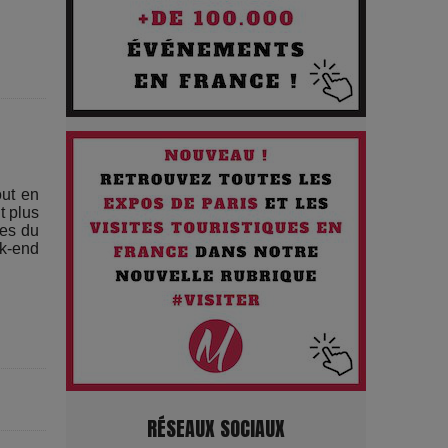
silences
Les Enfants vont bien : Quand
la disparition devient un acte de
survie
Comment Prendre Soin de sa
out en
Santé quand on Roule toute la
t plus
nes du
Journée
ek-end
Pourquoi les Petites
Entreprises Créatives Deviennent
les Cibles des Hackers
Les 3 meilleures destinations
RÉSEAUX SOCIAUX
pour des vacances sportives !