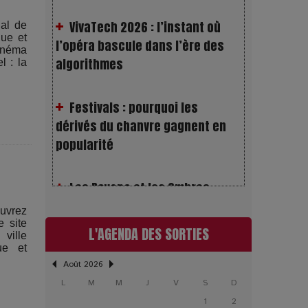
l’opéra bascule dans l’ère des
al de
algorithmes
que et
Cinéma
l : la
Festivals : pourquoi les
dérivés du chanvre gagnent en
popularité
Les Rayons et les Ombres :
Jusqu’où peut-on fermer les yeux
?
uvrez
e site
L'AGENDA DES SORTIES
Gourou : quand le business du
ville
ue et
bonheur devient un thriller
Août 2026
L
M
M
J
V
S
D
LOL 2.0 : aimer, grandir et se
1
2