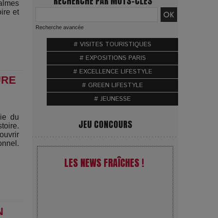
RECHERCHE PAR MOTS-CLÉS
calmes
ire et
Recherche avancée
# VISITES TOURISTIQUES
# EXPOSITIONS PARIS
# EXCELLENCE LIFESTYLE
URE
# GREEN LIFESTYLE
# JEUNESSE
ie du
JEU CONCOURS
toire.
ouvrir
onnel.
LES NEWS FRAÎCHES !
N
VivaTech 2026 : l’instant où