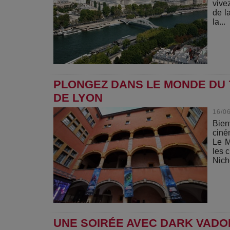
vive
de l
la...
PLONGEZ DANS LE MONDE DU 
DE LYON
16/0
Bien
ciné
Le M
les 
Nich
UNE SOIRÉE AVEC DARK VADOR