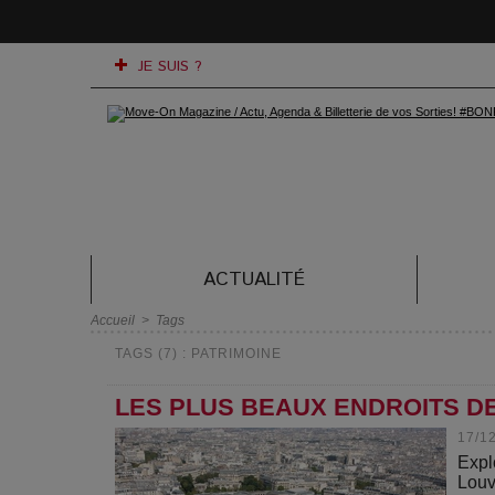
JE SUIS ?
ACTUALITÉ
Accueil
>
Tags
TAGS (7) : PATRIMOINE
LES PLUS BEAUX ENDROITS DE
17/1
Expl
Louv