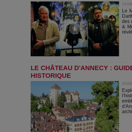
15/0
Le M
Dart
des 
& Mi
révél
LE CHÂTEAU D'ANNECY : GUI
HISTORIQUE
25/0
Expl
l'hi
embl
d'An
archi