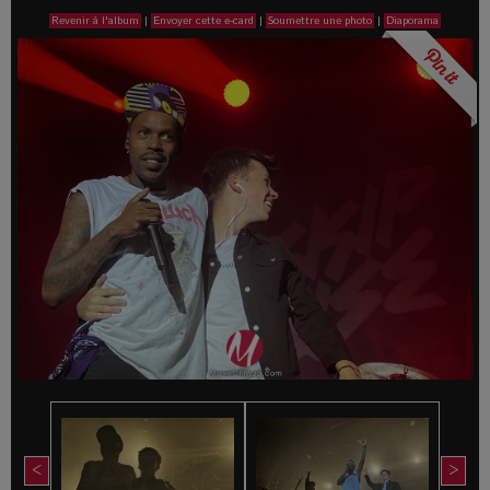
Revenir à l'album
|
Envoyer cette e-card
|
Soumettre une photo
|
Diaporama
<
>