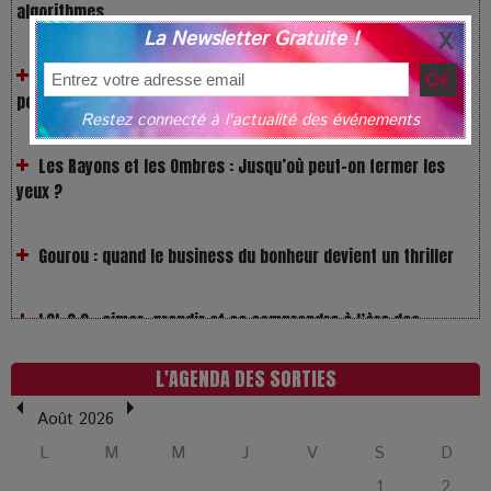
Festivals : pourquoi les dérivés du chanvre gagnent en
La Newsletter Gratuite !
popularité
Les Rayons et les Ombres : Jusqu’où peut-on fermer les
Restez connecté à l'actualité des événements
yeux ?
Gourou : quand le business du bonheur devient un thriller
LOL 2.0 : aimer, grandir et se comprendre à l’ère des
réseaux
L’Affaire Bojarski : entre faux billets et vraie tragédie
L'AGENDA DES SORTIES
humaine
Août 2026
L’or blanc à la croisée des chemins : Rumilly interroge
L
M
M
J
V
S
D
l’avenir de la montagne française
1
2