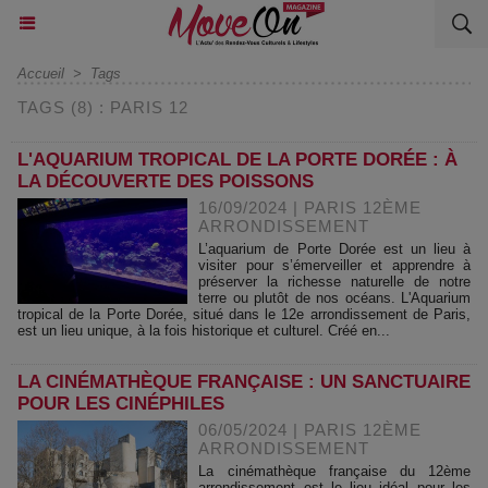
Accueil
>
Tags
TAGS (8) : PARIS 12
L'AQUARIUM TROPICAL DE LA PORTE DORÉE : À
LA DÉCOUVERTE DES POISSONS
16/09/2024
|
PARIS 12ÈME
ARRONDISSEMENT
L’aquarium de Porte Dorée est un lieu à
visiter pour s’émerveiller et apprendre à
préserver la richesse naturelle de notre
terre ou plutôt de nos océans. L'Aquarium
tropical de la Porte Dorée, situé dans le 12e arrondissement de Paris,
est un lieu unique, à la fois historique et culturel. Créé en...
LA CINÉMATHÈQUE FRANÇAISE : UN SANCTUAIRE
POUR LES CINÉPHILES
06/05/2024
|
PARIS 12ÈME
ARRONDISSEMENT
La cinémathèque française du 12ème
arrondissement est le lieu idéal pour les