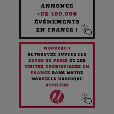
Les 3 meilleures destinations pour des vacances sportives
!
Quand l'Opéra Rencontre l'IA : Lola Volonakis, l'Artiste du
Paradoxe qui Chante le Futur
Chien 51 - Quand l’IA prend le pouvoir : une plongée dans un
futur troublant
Maïra Kerey, la “voix d’or du Kazakhstan”, célèbre ses 30
ans de carrière à la Salle Gaveau
Les dessous de la fast fashion : un désastre écologique en
chiffres
7 Techniques Secrètes des Photographes de Stars