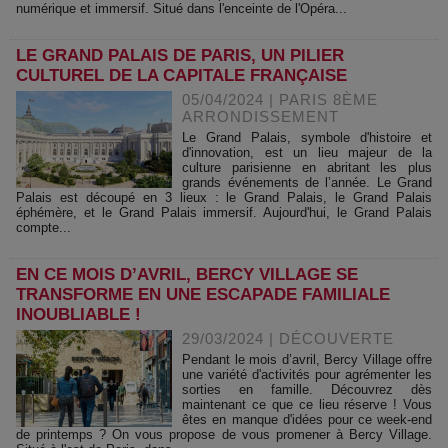
numérique et immersif. Situé dans l'enceinte de l'Opéra...
LE GRAND PALAIS DE PARIS, UN PILIER
CULTUREL DE LA CAPITALE FRANÇAISE
05/04/2024
|
PARIS 8ÈME
ARRONDISSEMENT
Le Grand Palais, symbole d'histoire et
d'innovation, est un lieu majeur de la
culture parisienne en abritant les plus
grands événements de l’année. Le Grand
Palais est découpé en 3 lieux : le Grand Palais, le Grand Palais
éphémère, et le Grand Palais immersif. Aujourd'hui, le Grand Palais
compte...
EN CE MOIS D’AVRIL, BERCY VILLAGE SE
TRANSFORME EN UNE ESCAPADE FAMILIALE
INOUBLIABLE !
29/03/2024
|
DÉCOUVERTE
Pendant le mois d’avril, Bercy Village offre
une variété d'activités pour agrémenter les
sorties en famille. Découvrez dès
maintenant ce que ce lieu réserve ! Vous
êtes en manque d'idées pour ce week-end
de printemps ? On vous propose de vous promener à Bercy Village.