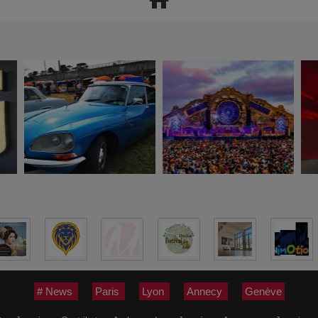
# News
Paris
Lyon
Annecy
Genève