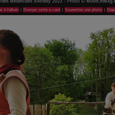
ndes Médiévales d’Andilly 2023 - Photo © MoveOnMag.
r à l'album
|
Envoyer cette e-card
|
Soumettre une photo
|
Dia