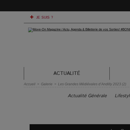
JE SUIS ?
ACTUALITÉ
Accueil
>
Galerie
>
Les Grandes Médiévales d’Andilly 2023 (2)
Actualité Générale
Lifesty