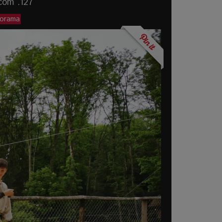
com .127
porama