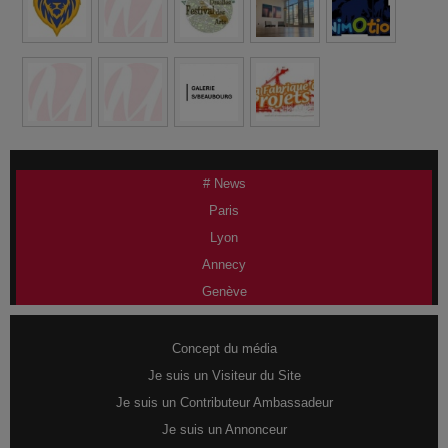
# News
Paris
Lyon
Annecy
Genève
Concept du média
Je suis un Visiteur du Site
Je suis un Contributeur Ambassadeur
Je suis un Annonceur