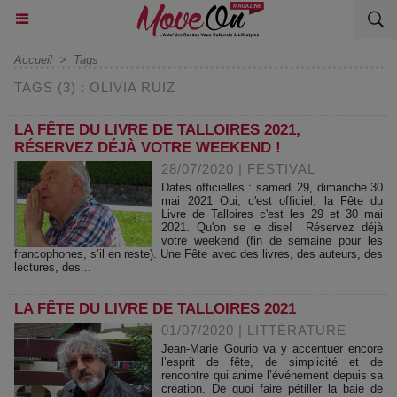
Accueil
>
Tags
TAGS (3) : OLIVIA RUIZ
LA FÊTE DU LIVRE DE TALLOIRES 2021,
RÉSERVEZ DÉJÀ VOTRE WEEKEND !
28/07/2020
|
FESTIVAL
Dates officielles : samedi 29, dimanche 30
mai 2021 Oui, c'est officiel, la Fête du
Livre de Talloires c'est les 29 et 30 mai
2021. Qu'on se le dise! Réservez déjà
votre weekend (fin de semaine pour les
francophones, s’il en reste). Une Fête avec des livres, des auteurs, des
lectures, des...
LA FÊTE DU LIVRE DE TALLOIRES 2021
01/07/2020
|
LITTÉRATURE
Jean-Marie Gourio va y accentuer encore
l’esprit de fête, de simplicité et de
rencontre qui anime l’événement depuis sa
création. De quoi faire pétiller la baie de