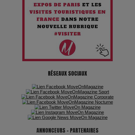
futur troublant
Maïra Kerey, la “voix d’or du Kazakhstan”, célèbre ses 30
ans de carrière à la Salle Gaveau
Les dessous de la fast fashion : un désastre écologique en
chiffres
7 Techniques Secrètes des Photographes de Stars
RÉSEAUX SOCIAUX
Adieu Jean-Pat : rire au bord du précipice
Pharaonic Festival 2025 : 10 ans d’électro sous les
montagnes, une fête à ne pas manquer
ANNONCEURS - PARTENAIRES