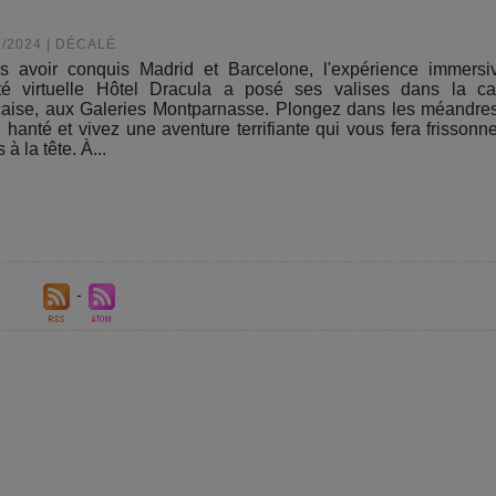
7/2024
|
DÉCALÉ
s avoir conquis Madrid et Barcelone, l'expérience immersi
ité virtuelle Hôtel Dracula a posé ses valises dans la ca
çaise, aux Galeries Montparnasse. Plongez dans les méandre
l hanté et vivez une aventure terrifiante qui vous fera frissonn
 à la tête. À...