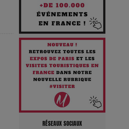
Les Enfants vont bien : Quand
la disparition devient un acte de
survie
Comment Prendre Soin de sa
Santé quand on Roule toute la
Journée
Pourquoi les Petites
Entreprises Créatives Deviennent
les Cibles des Hackers
Les 3 meilleures destinations
RÉSEAUX SOCIAUX
pour des vacances sportives !