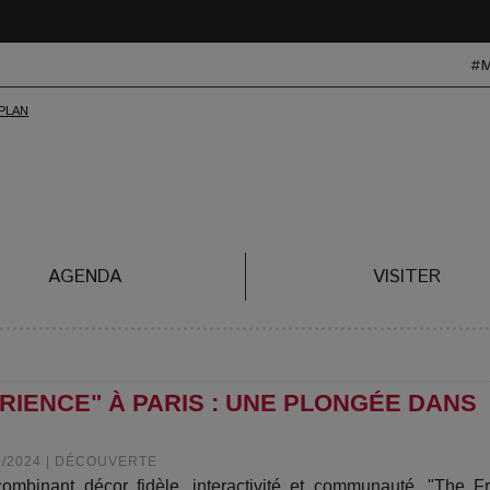
#
AGENDA
VISITER
RIENCE" À PARIS : UNE PLONGÉE DANS
9/2024
|
DÉCOUVERTE
ombinant décor fidèle, interactivité et communauté, "The F