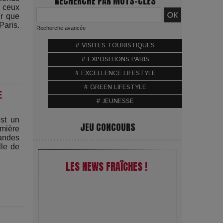
RECHERCHE PAR MOTS-CLÉS
r ceux
ir que
Paris.
Recherche avancée
# VISITES TOURISTIQUES
# EXPOSITIONS PARIS
# EXCELLENCE LIFESTYLE
# GREEN LIFESTYLE
E
# JEUNESSE
est un
JEU CONCOURS
mière
andes
lle de
LES NEWS FRAÎCHES !
VivaTech 2026 : l’instant où