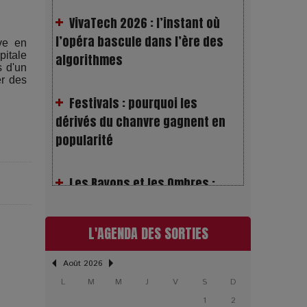
l’opéra bascule dans l’ère des
algorithmes
ve en
pitale
Festivals : pourquoi les
s d'un
er des
dérivés du chanvre gagnent en
popularité
Les Rayons et les Ombres :
Jusqu’où peut-on fermer les yeux
?
Gourou : quand le business du
L'AGENDA DES SORTIES
bonheur devient un thriller
Août 2026
L
M
M
J
V
S
D
LOL 2.0 : aimer, grandir et se
1
2
comprendre à l’ère des réseaux