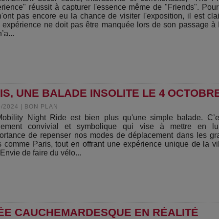
rience" réussit à capturer l'essence même de "Friends". Pou
n'ont pas encore eu la chance de visiter l'exposition, il est cla
e expérience ne doit pas être manquée lors de son passage à 
’a...
RIS, UNE BALADE INSOLITE LE 4 OCTOBR
9/2024
|
BON PLAN
obility Night Ride est bien plus qu'une simple balade. C’
ement convivial et symbolique qui vise à mettre en lu
portance de repenser nos modes de déplacement dans les gr
es comme Paris, tout en offrant une expérience unique de la vi
 Envie de faire du vélo...
GÉE CAUCHEMARDESQUE EN RÉALITÉ