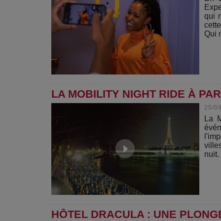
Expe
qui 
cett
Qui n
LA MOBILITY NIGHT RIDE À PA
25/0
La M
évén
l'im
vill
nuit.
HÔTEL DRACULA : UNE PLON