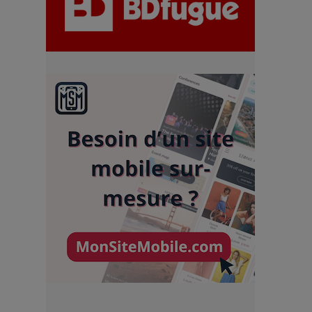
chiffres
7 Techniques Secrètes des
Photographes de Stars
Adieu Jean-Pat : rire au bord
du précipice
Pharaonic Festival 2025 : 10
ans d’électro sous les
montagnes, une fête à ne pas
manquer