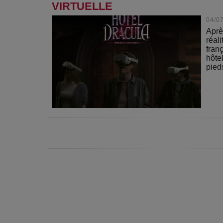
VIRTUELLE
04/0
Aprè
réal
fran
hôte
pieds