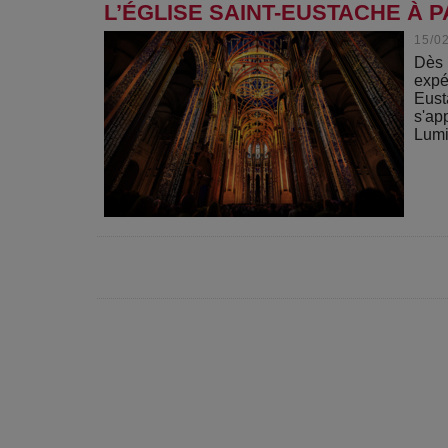
L’ÉGLISE SAINT-EUSTACHE À P
15/0
Dès 
expé
Eust
s'ap
Lumi