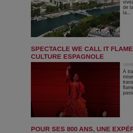
vive
de l
la...
SPECTACLE WE CALL IT FLAME
CULTURE ESPAGNOLE
18/0
À tr
mise
tran
flam
pass
POUR SES 800 ANS, UNE EXPÉR