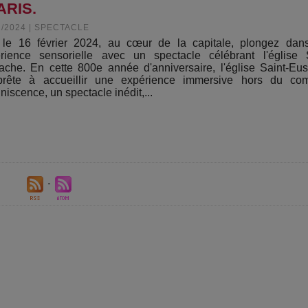
ARIS.
2/2024
|
SPECTACLE
le 16 février 2024, au cœur de la capitale, plongez dan
rience sensorielle avec un spectacle célébrant l'église S
ache. En cette 800e année d'anniversaire, l'église Saint-Eu
prête à accueillir une expérience immersive hors du co
niscence, un spectacle inédit,...