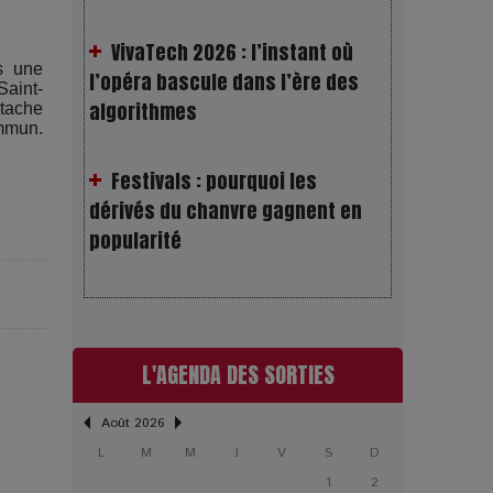
l’opéra bascule dans l’ère des
algorithmes
s une
aint-
stache
Festivals : pourquoi les
mmun.
dérivés du chanvre gagnent en
popularité
Les Rayons et les Ombres :
Jusqu’où peut-on fermer les yeux
?
L'AGENDA DES SORTIES
Gourou : quand le business du
bonheur devient un thriller
Août 2026
L
M
M
J
V
S
D
LOL 2.0 : aimer, grandir et se
1
2