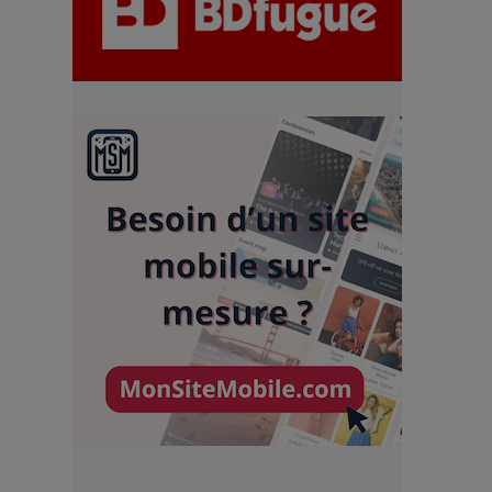
chiffres
7 Techniques Secrètes des
Photographes de Stars
Adieu Jean-Pat : rire au bord
du précipice
Pharaonic Festival 2025 : 10
ans d’électro sous les
montagnes, une fête à ne pas
manquer