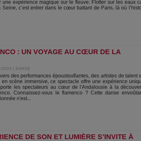
z une expérience magique sur le fleuve. Flotter sur les eaux 
a Seine, c’est entrer dans le cœur battant de Paris, là où l’histo
NCO : UN VOYAGE AU CŒUR DE LA
6/2024
|
DANSE
avers des performances époustouflantes, des artistes de talent 
 en scène immersive, ce spectacle offre une expérience uniq
sporte les spectateurs au cœur de l'Andalousie à la découve
enco. Connaissez-vous le flamenco ? Cette danse envoûtan
ionnée n'est...
IENCE DE SON ET LUMIÈRE S’INVITE À