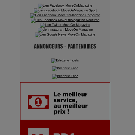
Quand l'Opéra Rencontre l'IA :
Lola Volonakis, l'Artiste du
Paradoxe qui Chante le Futur
ANNONCEURS - PARTENAIRES
Chien 51 - Quand l’IA prend le
pouvoir : une plongée dans un
futur troublant
Maïra Kerey, la “voix d’or du
Kazakhstan”, célèbre ses 30 ans
de carrière à la Salle Gaveau
Les dessous de la fast fashion
: un désastre écologique en