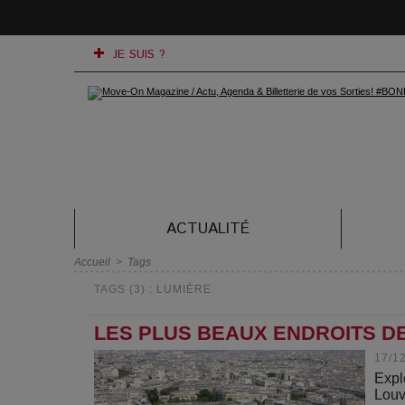
JE SUIS ?
ACTUALITÉ
Accueil
>
Tags
TAGS (3) : LUMIÈRE
LES PLUS BEAUX ENDROITS DE
17/1
Expl
Louv