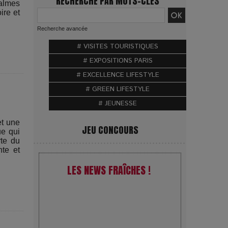
RECHERCHE PAR MOTS-CLÉS
calmes
ire et
Recherche avancée
# VISITES TOURISTIQUES
# EXPOSITIONS PARIS
# EXCELLENCE LIFESTYLE
# GREEN LIFESTYLE
# JEUNESSE
et une
JEU CONCOURS
ue qui
rte du
te et
LES NEWS FRAÎCHES !
VivaTech 2026 : l’instant où