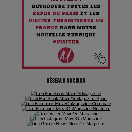
Chien 51 - Quand l’IA prend le pouvoir : une plongée dans un
futur troublant
Maïra Kerey, la “voix d’or du Kazakhstan”, célèbre ses 30
ans de carrière à la Salle Gaveau
Les dessous de la fast fashion : un désastre écologique en
chiffres
RÉSEAUX SOCIAUX
7 Techniques Secrètes des Photographes de Stars
Adieu Jean-Pat : rire au bord du précipice
Pharaonic Festival 2025 : 10 ans d’électro sous les
montagnes, une fête à ne pas manquer