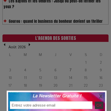
Gourou : quand le business du bonheur devient un thriller
LOL 2.0 : aimer, grandir et se comprendre à l’ère des
réseaux
L'AGENDA DES SORTIES
Août 2026
L’Affaire Bojarski : entre faux billets et vraie tragédie
humaine
L
M
M
J
V
S
D
1
2
L’or blanc à la croisée des chemins : Rumilly interroge
3
4
5
6
7
8
9
l’avenir de la montagne française
10
11
12
13
14
15
16
17
18
19
20
21
22
23
La Femme de Ménage : Plongez dans le thriller
24
25
26
27
28
29
30
psychologique qui a conquis le monde !
La Newsletter Gratuite !
31
La Condition : Sous le vernis de la bourgeoisie, la violence