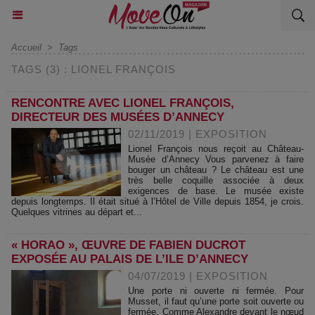
Accueil
>
Tags
TAGS (3) : LIONEL FRANÇOIS
RENCONTRE AVEC LIONEL FRANÇOIS,
DIRECTEUR DES MUSÉES D’ANNECY
02/11/2019
|
EXPOSITION
Lionel François nous reçoit au Château-
Musée d’Annecy Vous parvenez à faire
bouger un château ? Le château est une
très belle coquille associée à deux
exigences de base. Le musée existe
depuis longtemps. Il était situé à l’Hôtel de Ville depuis 1854, je crois.
Quelques vitrines au départ et...
« HORAO », ŒUVRE DE FABIEN DUCROT
EXPOSÉE AU PALAIS DE L’ILE D’ANNECY
04/07/2019
|
EXPOSITION
Une porte ni ouverte ni fermée. Pour
Musset, il faut qu’une porte soit ouverte ou
fermée. Comme Alexandre devant le nœud