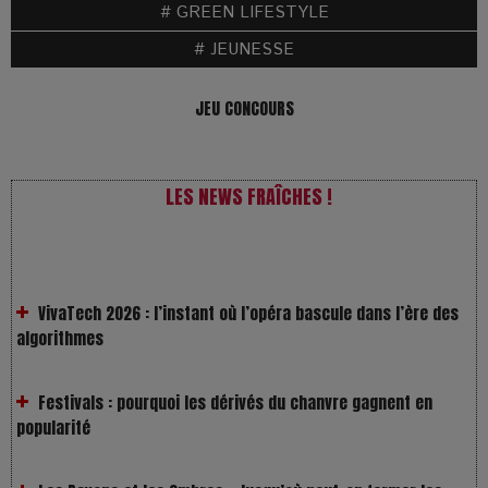
# GREEN LIFESTYLE
# JEUNESSE
JEU CONCOURS
LES NEWS FRAÎCHES !
VivaTech 2026 : l’instant où l’opéra bascule dans l’ère des
algorithmes
Festivals : pourquoi les dérivés du chanvre gagnent en
popularité
Les Rayons et les Ombres : Jusqu’où peut-on fermer les
yeux ?