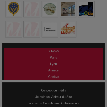
# News
Paris
Lyon
Annecy
Genève
Concept du média
Je suis un Visiteur du Site
Je suis un Contributeur Ambassadeur