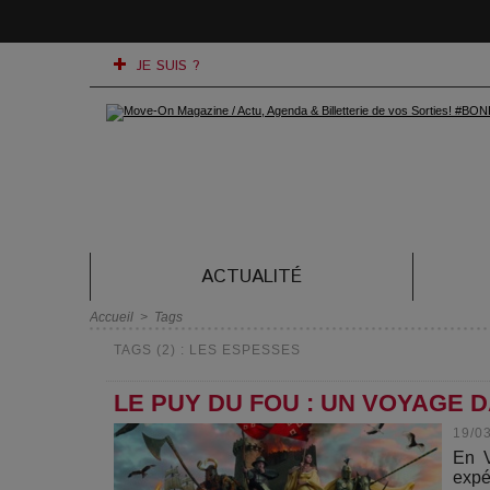
JE SUIS ?
ACTUALITÉ
Accueil
>
Tags
TAGS (2) : LES ESPESSES
LE PUY DU FOU : UN VOYAGE 
19/0
En V
expé