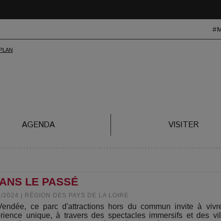
#
AGENDA
VISITER
DANS LE PASSÉ
3/2024
|
RÉGION DES PAYS DE LA LOIRE
endée, ce parc d'attractions hors du commun invite à vivr
rience unique, à travers des spectacles immersifs et des vi