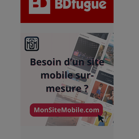
chiffres
7 Techniques Secrètes des
Photographes de Stars
Adieu Jean-Pat : rire au bord
du précipice
Pharaonic Festival 2025 : 10
ans d’électro sous les
montagnes, une fête à ne pas
manquer