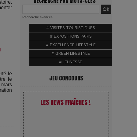
RECHERCHE PAR MOTS-CLÉS
toire.
monter
Recherche avancée
# VISITES TOURISTIQUES
# EXPOSITIONS PARIS
# EXCELLENCE LIFESTYLE
U
# GREEN LIFESTYLE
# JEUNESSE
rté le
JEU CONCOURS
tre le
 mars
ation
LES NEWS FRAÎCHES !
VivaTech 2026 : l’instant où