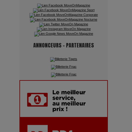
Quand l'Opéra Rencontre l'IA :
Lola Volonakis, l'Artiste du
Paradoxe qui Chante le Futur
ANNONCEURS - PARTENAIRES
Chien 51 - Quand l’IA prend le
pouvoir : une plongée dans un
futur troublant
Maïra Kerey, la “voix d’or du
Kazakhstan”, célèbre ses 30 ans
de carrière à la Salle Gaveau
Les dessous de la fast fashion
: un désastre écologique en