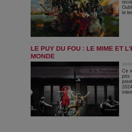
reco
Oubl
le te
LE PUY DU FOU : LE MIME ET 
MONDE
18/0
Ce w
prix
pres
2024
inte