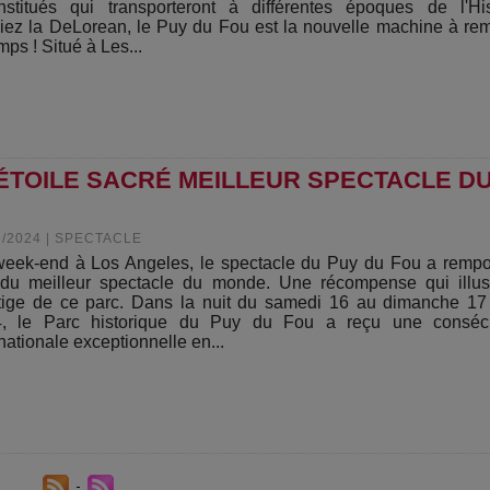
nstitués qui transporteront à différentes époques de l'His
iez la DeLorean, le Puy du Fou est la nouvelle machine à re
mps ! Situé à Les...
L'ÉTOILE SACRÉ MEILLEUR SPECTACLE D
3/2024
|
SPECTACLE
eek-end à Los Angeles, le spectacle du Puy du Fou a rempo
 du meilleur spectacle du monde. Une récompense qui illus
tige de ce parc. Dans la nuit du samedi 16 au dimanche 17
, le Parc historique du Puy du Fou a reçu une consécr
rnationale exceptionnelle en...