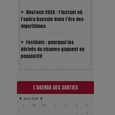
l’opéra bascule dans l’ère des
algorithmes
Festivals : pourquoi les
dérivés du chanvre gagnent en
popularité
Les Rayons et les Ombres :
Jusqu’où peut-on fermer les yeux
?
L'AGENDA DES SORTIES
Gourou : quand le business du
bonheur devient un thriller
Août 2026
L
M
M
J
V
S
D
LOL 2.0 : aimer, grandir et se
1
2