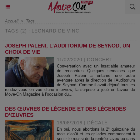
Accueil
>
Tags
TAGS (2) : LEONARD DE VINCI
JOSEPH PALENI, L’AUDITORIUM DE SEYNOD, UN
CHOIX DE VIE
11/02/2020
|
CONCERT
Conversation avec un insatiable amateur
de rencontres Quelques semaines que
Joseph Paleni a entamé une autre
aventure après la direction de l’Auditorium
de Seynod. Comme il avait déjoué tous les
rendez-vous en vue d’une interview, la surprise a joué en faveur de
Move-On Magazine à l’occasion du...
DES ŒUVRES DE LÉGENDE ET DES LÉGENDES
D’ŒUVRES
19/08/2019
|
DÉCALÉ
Eh oui, nous abordons la 2° quinzaine du
mois d’août et les grillades commencent à
sentir le roussi de la rentrée, avec ou sans