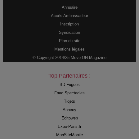
Annuaire
Accès Ambassadeur
Inscription
Syndication
Plan du site
Mentions légales
© Copyright 2014/25 Move-ON Magazine
Top Partenaires :
BD Fugues
Fnac Spectacles
Tiqets
Annecy
Editoweb
Expo-Paris.fr
MonSiteMobile