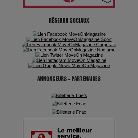
7 Techniques Secrètes des Photographes de Stars
RÉSEAUX SOCIAUX
Adieu Jean-Pat : rire au bord du précipice
Pharaonic Festival 2025 : 10 ans d’électro sous les
montagnes, une fête à ne pas manquer
ANNONCEURS - PARTENAIRES