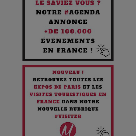
Cibles des Hackers
Les 3 meilleures destinations pour des vacances sportives
!
Quand l'Opéra Rencontre l'IA : Lola Volonakis, l'Artiste du
Paradoxe qui Chante le Futur
Chien 51 - Quand l’IA prend le pouvoir : une plongée dans un
futur troublant
Maïra Kerey, la “voix d’or du Kazakhstan”, célèbre ses 30
ans de carrière à la Salle Gaveau
Les dessous de la fast fashion : un désastre écologique en
chiffres