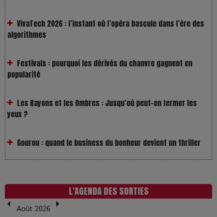
VivaTech 2026 : l’instant où l’opéra bascule dans l’ère des
algorithmes
Festivals : pourquoi les dérivés du chanvre gagnent en
popularité
Les Rayons et les Ombres : Jusqu’où peut-on fermer les
yeux ?
Gourou : quand le business du bonheur devient un thriller
LOL 2.0 : aimer, grandir et se comprendre à l’ère des
réseaux
L'AGENDA DES SORTIES
L’Affaire Bojarski : entre faux billets et vraie tragédie
humaine
Août 2026