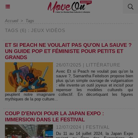
Accueil
>
Tags
TAGS (6) : JEUX VIDÉOS
ET SI PEACH NE VOULAIT PAS QU'ON LA SAUVE ?
UN GUIDE POP ET FÉMINISTE POUR PETITS ET
GRANDS
26/07/2025
|
LITTÉRATURE
Avec Et si Peach ne voulait pas qu’on la
sauve ?, Samantha Feitelson propose bien
plus qu’un simple ouvrage de vulgarisation
: elle invente un outil joyeux et incisif pour
repenser les modèles culturels qui
peuplent notre imaginaire collectif. En décortiquant les figures
mythiques de la pop culture...
COUP D'ENVOI POUR LA JAPAN EXPO :
IMMERSION DANS LE FESTIVAL
12/07/2024
|
FESTIVAL
Du 11 au 14 juillet 2024, la Japan Expo