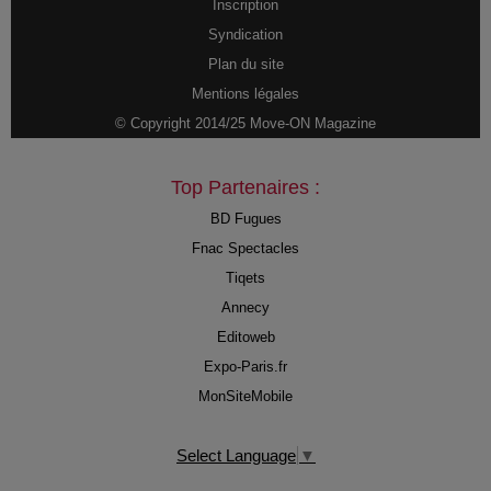
Inscription
Syndication
Plan du site
Mentions légales
© Copyright 2014/25 Move-ON Magazine
Top Partenaires :
BD Fugues
Fnac Spectacles
Tiqets
Annecy
Editoweb
Expo-Paris.fr
MonSiteMobile
Select Language
▼