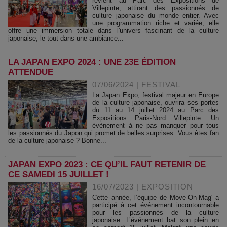
revient au Parc des Expositions de
Villepinte, attirant des passionnés de
culture japonaise du monde entier. Avec
une programmation riche et variée, elle
offre une immersion totale dans l'univers fascinant de la culture
japonaise, le tout dans une ambiance...
LA JAPAN EXPO 2024 : UNE 23E ÉDITION
ATTENDUE
07/06/2024
|
FESTIVAL
La Japan Expo, festival majeur en Europe
de la culture japonaise, ouvrira ses portes
du 11 au 14 juillet 2024 au Parc des
Expositions Paris-Nord Villepinte. Un
évènement à ne pas manquer pour tous
les passionnés du Japon qui promet de belles surprises. Vous êtes fan
de la culture japonaise ? Bonne...
JAPAN EXPO 2023 : CE QU’IL FAUT RETENIR DE
CE SAMEDI 15 JUILLET !
16/07/2023
|
EXPOSITION
Cette année, l’équipe de Move-On-Mag' a
participé à cet événement incontournable
pour les passionnés de la culture
japonaise. L’événement bat son plein en