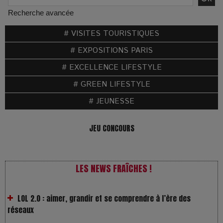
Recherche avancée
VivaTech 2026 : l’instant où l’opéra bascule dans l’ère des
# VISITES TOURISTIQUES
algorithmes
# EXPOSITIONS PARIS
Festivals : pourquoi les dérivés du chanvre gagnent en
# EXCELLENCE LIFESTYLE
popularité
# GREEN LIFESTYLE
# JEUNESSE
Les Rayons et les Ombres : Jusqu’où peut-on fermer les
yeux ?
JEU CONCOURS
Gourou : quand le business du bonheur devient un thriller
LES NEWS FRAÎCHES !
LOL 2.0 : aimer, grandir et se comprendre à l’ère des
réseaux
L’Affaire Bojarski : entre faux billets et vraie tragédie