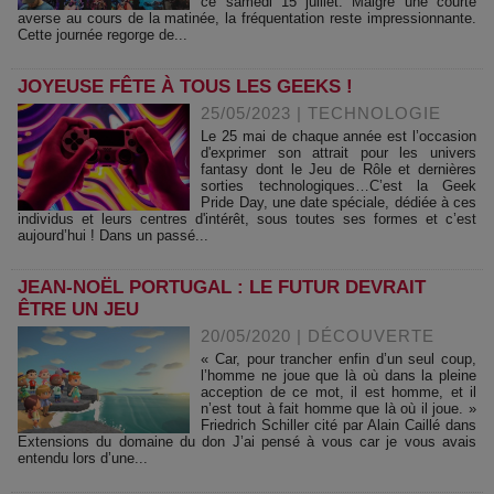
ce samedi 15 juillet. Malgré une courte
averse au cours de la matinée, la fréquentation reste impressionnante.
Cette journée regorge de...
JOYEUSE FÊTE À TOUS LES GEEKS !
25/05/2023
|
TECHNOLOGIE
Le 25 mai de chaque année est l’occasion
d'exprimer son attrait pour les univers
fantasy dont le Jeu de Rôle et dernières
sorties technologiques…C’est la Geek
Pride Day, une date spéciale, dédiée à ces
individus et leurs centres d'intérêt, sous toutes ses formes et c’est
aujourd’hui ! Dans un passé...
JEAN-NOËL PORTUGAL : LE FUTUR DEVRAIT
ÊTRE UN JEU
20/05/2020
|
DÉCOUVERTE
« Car, pour trancher enfin d’un seul coup,
l’homme ne joue que là où dans la pleine
acception de ce mot, il est homme, et il
n’est tout à fait homme que là où il joue. »
Friedrich Schiller cité par Alain Caillé dans
Extensions du domaine du don J’ai pensé à vous car je vous avais
entendu lors d’une...