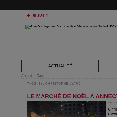
JE SUIS ?
ACTUALITÉ
Accueil
>
Tags
TAGS (3) : CHRISTOPHE LYARD
LE MARCHÉ DE NOËL À ANNECY
12/1
Chri
raco