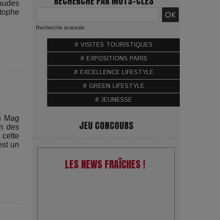
RECHERCHE PAR MOTS-CLÉS
haudes
stophe
Recherche avancée
# VISITES TOURISTIQUES
# EXPOSITIONS PARIS
# EXCELLENCE LIFESTYLE
# GREEN LIFESTYLE
# JEUNESSE
On Mag
JEU CONCOURS
un des
cette
est un
LES NEWS FRAÎCHES !
VivaTech 2026 : l’instant où