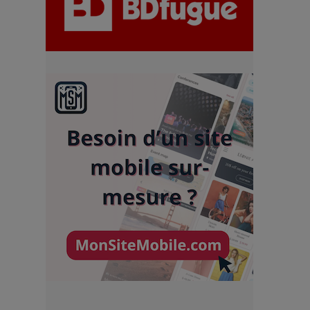
chiffres
7 Techniques Secrètes des
Photographes de Stars
Adieu Jean-Pat : rire au bord
du précipice
Pharaonic Festival 2025 : 10
ans d’électro sous les
montagnes, une fête à ne pas
manquer