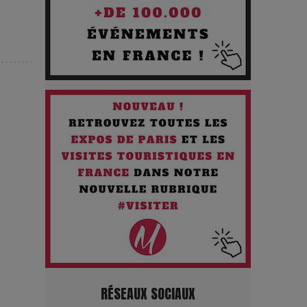
silences
Les Enfants vont bien : Quand
la disparition devient un acte de
survie
Comment Prendre Soin de sa
Santé quand on Roule toute la
Journée
Pourquoi les Petites
Entreprises Créatives Deviennent
les Cibles des Hackers
Les 3 meilleures destinations
RÉSEAUX SOCIAUX
pour des vacances sportives !