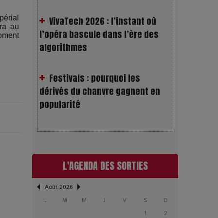
l’opéra bascule dans l’ère des
périal
algorithmes
ra au
moment
Festivals : pourquoi les
dérivés du chanvre gagnent en
popularité
Les Rayons et les Ombres :
Jusqu’où peut-on fermer les yeux
?
Gourou : quand le business du
L'AGENDA DES SORTIES
bonheur devient un thriller
Août 2026
L
M
M
J
V
S
D
LOL 2.0 : aimer, grandir et se
1
2