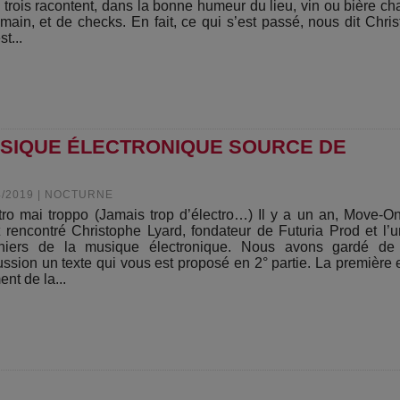
 trois racontent, dans la bonne humeur du lieu, vin ou bière c
 main, et de checks. En fait, ce qui s’est passé, nous dit Chri
st...
USIQUE ÉLECTRONIQUE SOURCE DE
4/2019
|
NOCTURNE
tro mai troppo (Jamais trop d’électro…) Il y a un an, Move-
t rencontré Christophe Lyard, fondateur de Futuria Prod et l’
niers de la musique électronique. Nous avons gardé de 
ussion un texte qui vous est proposé en 2° partie. La première 
nt de la...