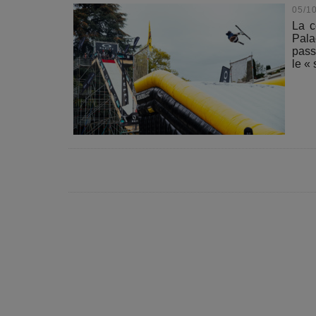
05/1
La c
Pala
pass
le « 