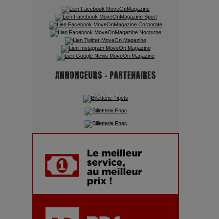
Quand l'Opéra Rencontre l'IA :
Lola Volonakis, l'Artiste du
Paradoxe qui Chante le Futur
ANNONCEURS - PARTENAIRES
Chien 51 - Quand l’IA prend le
pouvoir : une plongée dans un
futur troublant
Maïra Kerey, la “voix d’or du
Kazakhstan”, célèbre ses 30 ans
de carrière à la Salle Gaveau
Les dessous de la fast fashion
: un désastre écologique en