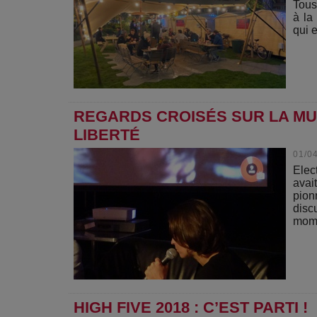
Tous
à la
qui e
REGARDS CROISÉS SUR LA M
LIBERTÉ
01/0
Elec
avai
pion
disc
mome
HIGH FIVE 2018 : C’EST PARTI !