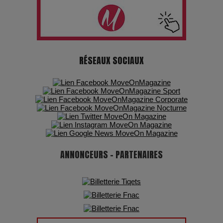
Les dessous de la fast fashion : un désastre écologique en
chiffres
7 Techniques Secrètes des Photographes de Stars
RÉSEAUX SOCIAUX
Adieu Jean-Pat : rire au bord du précipice
Pharaonic Festival 2025 : 10 ans d’électro sous les
montagnes, une fête à ne pas manquer
ANNONCEURS - PARTENAIRES