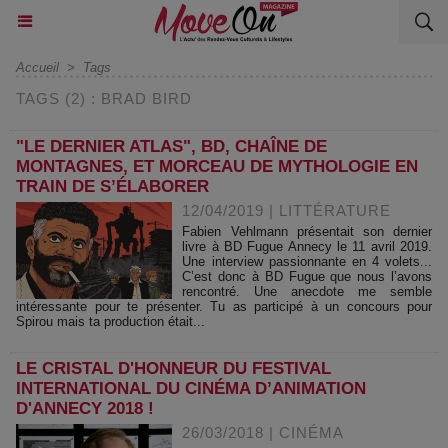
Accueil
>
Tags
TAGS (2) : BRAD BIRD
"LE DERNIER ATLAS", BD, CHAÎNE DE
MONTAGNES, ET MORCEAU DE MYTHOLOGIE EN
TRAIN DE S’ÉLABORER
12/04/2019
|
LITTÉRATURE
Fabien Vehlmann présentait son dernier
livre à BD Fugue Annecy le 11 avril 2019.
Une interview passionnante en 4 volets...
C’est donc à BD Fugue que nous l’avons
rencontré. Une anecdote me semble
intéressante pour te présenter. Tu as participé à un concours pour
Spirou mais ta production était...
LE CRISTAL D'HONNEUR DU FESTIVAL
INTERNATIONAL DU CINÉMA D’ANIMATION
D'ANNECY 2018 !
26/03/2018
|
CINÉMA