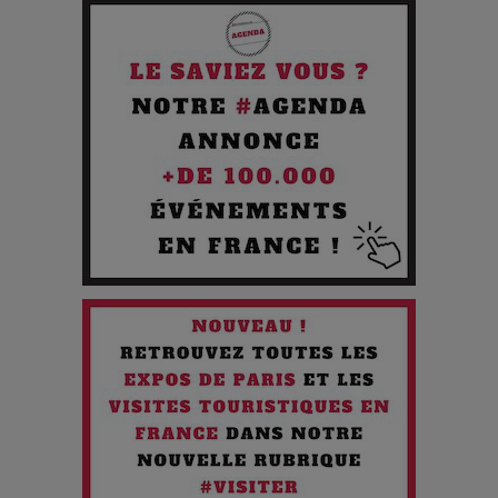
Pourquoi les Petites Entreprises Créatives Deviennent les
Cibles des Hackers
Les 3 meilleures destinations pour des vacances sportives
!
Quand l'Opéra Rencontre l'IA : Lola Volonakis, l'Artiste du
Paradoxe qui Chante le Futur
Chien 51 - Quand l’IA prend le pouvoir : une plongée dans un
futur troublant
Maïra Kerey, la “voix d’or du Kazakhstan”, célèbre ses 30
ans de carrière à la Salle Gaveau