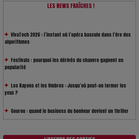
LES NEWS FRAÎCHES !
VivaTech 2026 : l’instant où l’opéra bascule dans l’ère des
algorithmes
Festivals : pourquoi les dérivés du chanvre gagnent en
popularité
Les Rayons et les Ombres : Jusqu’où peut-on fermer les
yeux ?
Gourou : quand le business du bonheur devient un thriller
LOL 2.0 : aimer, grandir et se comprendre à l’ère des
réseaux