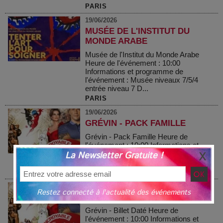
PARIS
19/06/2026
MUSÉE DE L'INSTITUT DU
MONDE ARABE
Musée de l'Institut du Monde Arabe
Heure de l'événement : 10:00
Informations et programme de
l'événement : Musée niveaux 7/5/4
entrée niveau 7 D...
PARIS
19/06/2026
GRÉVIN - PACK FAMILLE
Grévin - Pack Famille Heure de
l'événement : 10:00 Informations et
La Newsletter Gratuite !
programme de l'événement : Vous avez
l’âme d’une star de la musique ou d’u...
PARIS
19/06/2026
Restez connecté à l'actualité des événements
GRÉVIN - BILLET DATÉ
Grévin - Billet Daté Heure de
l'événement : 10:00 Informations et