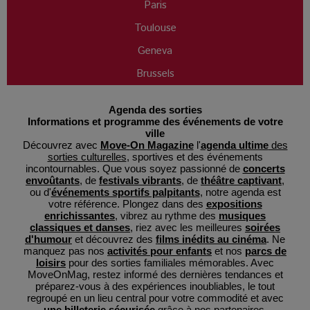
Paris
Toulouse
Geneva
Brussels
Agenda des sorties
Informations et programme des événements de votre
ville
Découvrez avec
Move-On Magazine
l'
agenda ultime
des
sorties culturelles
, sportives et des événements
incontournables. Que vous soyez passionné de
concerts
envoûtants
, de
festivals vibrants
, de
théâtre captivant
,
ou d'
événements sportifs palpitants
, notre agenda est
votre référence. Plongez dans des
expositions
enrichissantes
, vibrez au rythme des
musiques
classiques et danses
, riez avec les meilleures
soirées
d'humour
et découvrez des
films inédits au cinéma
. Ne
manquez pas nos
activités pour enfants
et nos
parcs de
loisirs
pour des sorties familiales mémorables. Avec
MoveOnMag, restez informé des dernières tendances et
préparez-vous à des expériences inoubliables, le tout
regroupé en un lieu central pour votre commodité et avec
une billeterie sécurisée
grâce à nos partenaires.