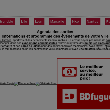
Grenoble
Lille
Lyon
Marseille
Nice
Nantes
Pa
Agenda des sorties
Informations et programme des événements de votre ville
ulturelles
, sportives et des événements incontournables. Que vous soyez passionné de
con
. Plongez dans des
expositions enrichissantes
, vibrez au rythme des
musiques classique
ur enfants
et nos
parcs de loisirs
pour des sorties familiales mémorables. Avec MoveOnMag
s, le tout regroupé en un lieu central pour votre commodité et avec
une billeterie sécurisée
g