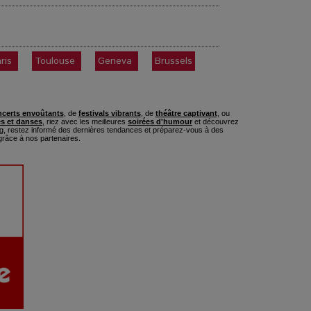
ris
Toulouse
Geneva
Brussels
certs envoûtants
, de
festivals vibrants
, de
théâtre captivant
, ou
s et danses
, riez avec les meilleures
soirées d'humour
et découvrez
, restez informé des dernières tendances et préparez-vous à des
râce à nos partenaires.