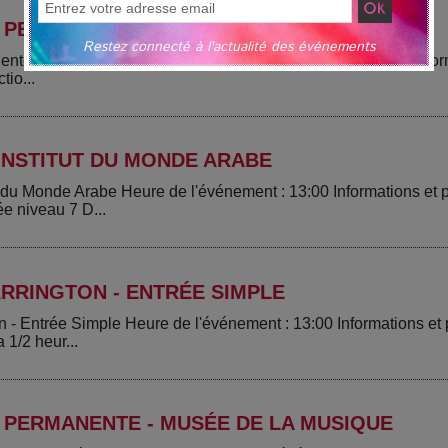
 PERMANENTE - MUSÉE DE LA MUSIQUE
Restez connecté à l'actualité des événements
ente - Musée de la Musique Heure de l'événement : 13:00 Infor
tio...
INSTITUT DU MONDE ARABE
ut du Monde Arabe Heure de l'événement : 13:00 Informations e
ée niveau 7 D...
RRINGTON - ENTRÉE SIMPLE
n - Entrée Simple Heure de l'événement : 13:00 Informations e
 1/2 heur...
 PERMANENTE - MUSÉE DE LA MUSIQUE