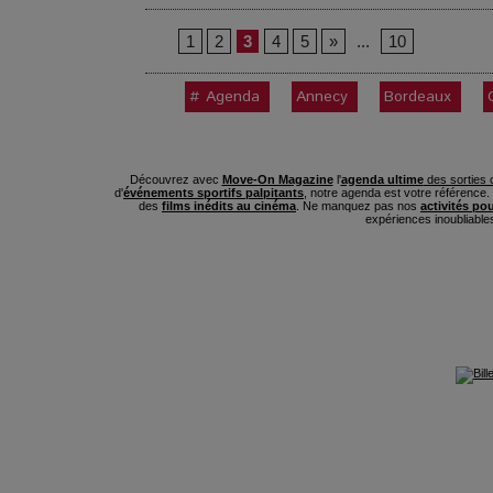
1
2
3
4
5
»
...
10
# Agenda
Annecy
Bordeaux
Découvrez avec
Move-On Magazine
l'
agenda ultime
des sorties c
d'
événements sportifs palpitants
, notre agenda est votre référence
des
films inédits au cinéma
. Ne manquez pas nos
activités po
expériences inoubliable