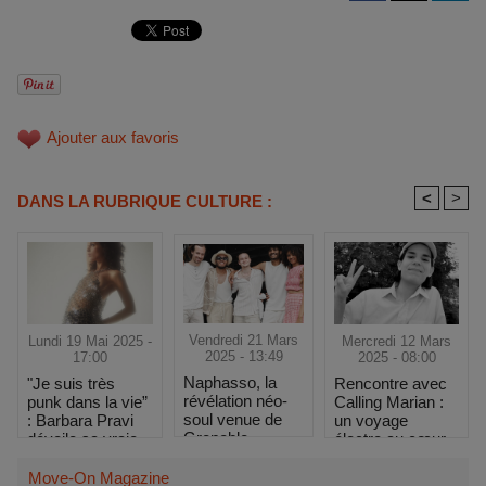
Ajouter aux favoris
<
>
DANS LA RUBRIQUE CULTURE :
Vendredi 21 Mars
Mercredi 12 Mars
Lundi 19 Mai 2025 -
2025 - 13:49
2025 - 08:00
17:00
Naphasso, la
Rencontre avec
"Je suis très
révélation néo-
Calling Marian :
punk dans la vie”
soul venue de
un voyage
: Barbara Pravi
Grenoble
électro au cœur
dévoile sa vraie
des étoiles
nature au
Printemps de
Move-On Magazine