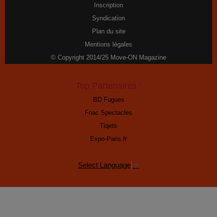
Inscription
Syndication
Plan du site
Mentions légales
© Copyright 2014/25 Move-ON Magazine
Top Partenaires :
BD Fugues
Fnac Spectacles
Tiqets
Expo-Paris.fr
Select Language
▼