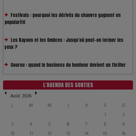
Festivals : pourquoi les dérivés du chanvre gagnent en
popularité
Les Rayons et les Ombres : Jusqu’où peut-on fermer les
yeux ?
Gourou : quand le business du bonheur devient un thriller
LOL 2.0 : aimer, grandir et se comprendre à l’ère des
réseaux
L'AGENDA DES SORTIES
L’Affaire Bojarski : entre faux billets et vraie tragédie
Août 2026
humaine
L
M
M
J
V
S
D
1
2
L’or blanc à la croisée des chemins : Rumilly interroge
3
4
5
6
7
8
9
l’avenir de la montagne française
10
11
12
13
14
15
16