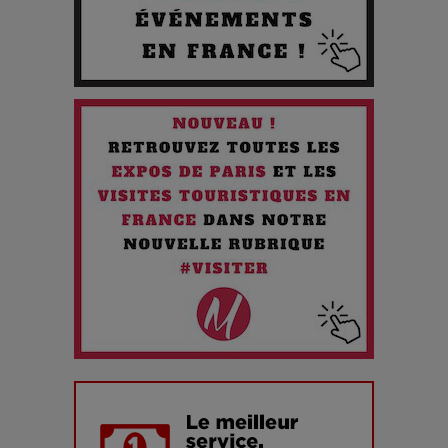
!
Quand l'Opéra Rencontre l'IA : Lola Volonakis, l'Artiste du
Paradoxe qui Chante le Futur
Chien 51 - Quand l’IA prend le pouvoir : une plongée dans un
futur troublant
Maïra Kerey, la “voix d’or du Kazakhstan”, célèbre ses 30
ans de carrière à la Salle Gaveau
Les dessous de la fast fashion : un désastre écologique en
chiffres
7 Techniques Secrètes des Photographes de Stars