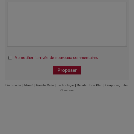
Me notifier l'arrivée de nouveaux commentaires
Découverte
|
Miam !
|
Pastille Verte
|
Technologie
|
Décalé
|
Bon Plan
|
Couponing
|
Jeu
Concours