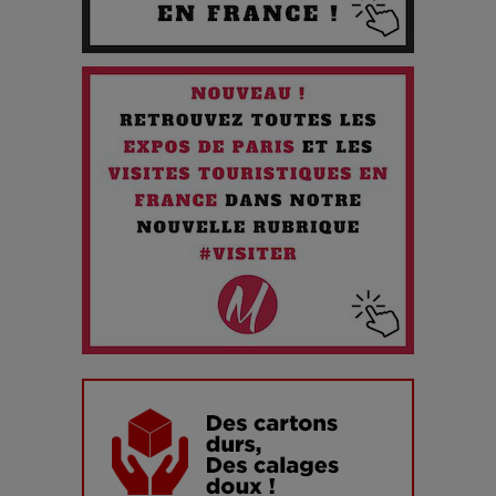
Quand l'Opéra Rencontre l'IA : Lola Volonakis, l'Artiste du
Paradoxe qui Chante le Futur
Chien 51 - Quand l’IA prend le pouvoir : une plongée dans un
futur troublant
Maïra Kerey, la “voix d’or du Kazakhstan”, célèbre ses 30
ans de carrière à la Salle Gaveau
Les dessous de la fast fashion : un désastre écologique en
chiffres
7 Techniques Secrètes des Photographes de Stars
Adieu Jean-Pat : rire au bord du précipice