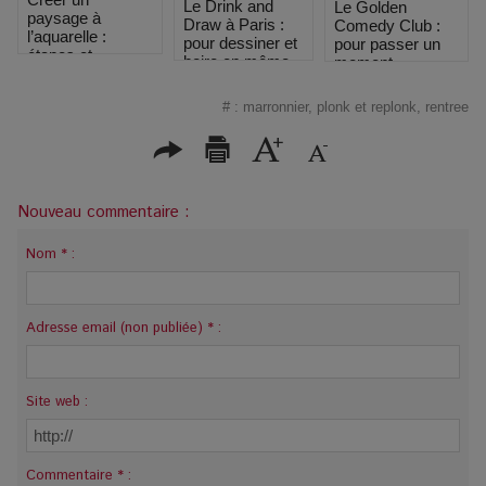
Le Drink and
Le Golden
paysage à
Draw à Paris :
Comedy Club :
l’aquarelle :
pour dessiner et
pour passer un
étapes et
boire en même
moment
conseils pour
temps
inoubliable de rire
débutants
!
#
:
marronnier
,
plonk et replonk
,
rentree
Nouveau commentaire :
Nom * :
Adresse email (non publiée) * :
Site web :
Commentaire * :