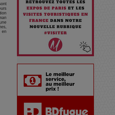
Santé quand on Roule toute la
sont
eurs
Journée
tion
oman
 une
Pourquoi les Petites
ées,
t en
Entreprises Créatives Deviennent
les Cibles des Hackers
Les 3 meilleures destinations
pour des vacances sportives !
Quand l'Opéra Rencontre l'IA :
Lola Volonakis, l'Artiste du
Paradoxe qui Chante le Futur
Chien 51 - Quand l’IA prend le