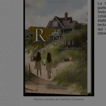
La f
part
hist
cohé
étab
lect
qui 
rebo
Racine cachée de Caroline Chaverot