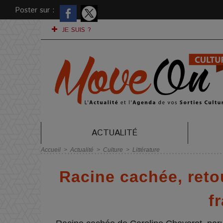
Poster sur :
JE SUIS ?
ACTUALITÉ
Accueil
>
Actualité
>
Culture
>
Littérature
Racine cachée, retou
f