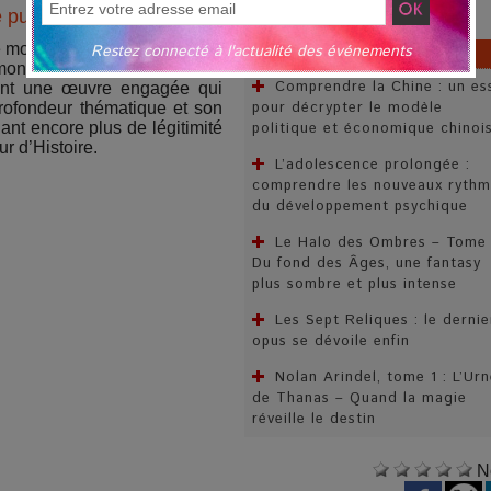
puis écrivaine...
 monde du sport en tant que
ARTICLES SIMILAIRES...
Restez connecté à l'actualité des événements
montre avec ce roman une
Comprendre la Chine : un es
ffrant une œuvre engagée qui
pour décrypter le modèle
profondeur thématique et son
donnant encore plus de légitimité
politique et économique chinoi
ur d’Histoire.
L’adolescence prolongée :
comprendre les nouveaux rythm
du développement psychique
Le Halo des Ombres – Tome 
Du fond des Âges, une fantasy
plus sombre et plus intense
Les Sept Reliques : le dernie
opus se dévoile enfin
Nolan Arindel, tome 1 : L’Ur
de Thanas – Quand la magie
réveille le destin
N