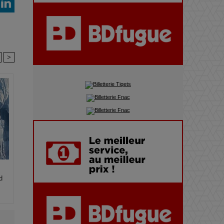
du précipice
Pharaonic Festival 2025 : 10
ans d’électro sous les
>
montagnes, une fête à ne pas
manquer
d