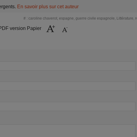
ergents.
En savoir plus sur cet auteur
#
:
caroline chaverot
,
espagne
,
guerre civile espagnole
,
Littérature
,
PDF version Papier