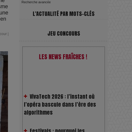
ne
Recherche avancée
isme
 une
L'ACTUALITÉ PAR MOTS-CLÉS
 en
JEU CONCOURS
acour
|
LES NEWS FRAÎCHES !
VivaTech 2026 : l’instant où
l’opéra bascule dans l’ère des
algorithmes
Festivals : pourquoi les
dérivés du chanvre gagnent en
popularité