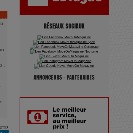
pouvoir : une plongée dans un
futur troublant
sai
RÉSEAUX SOCIAUX
Maïra Kerey, la “voix d’or du
s
Kazakhstan”, célèbre ses 30 ans
de carrière à la Salle Gaveau
es
Les dessous de la fast fashion
2 :
: un désastre écologique en
ANNONCEURS - PARTENAIRES
chiffres
r
7 Techniques Secrètes des
ne
Photographes de Stars
Adieu Jean-Pat : rire au bord
otez