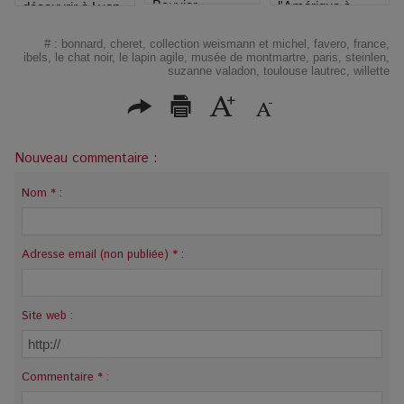
Bouvier
l'Amérique à
découvrir à Lyon
Kennedy à 1h de
Toulouse
Marseille
#
:
bonnard
,
cheret
,
collection weismann et michel
,
favero
,
france
,
ibels
,
le chat noir
,
le lapin agile
,
musée de montmartre
,
paris
,
steinlen
,
suzanne valadon
,
toulouse lautrec
,
willette
Nouveau commentaire :
Nom * :
Adresse email (non publiée) * :
Site web :
Commentaire * :