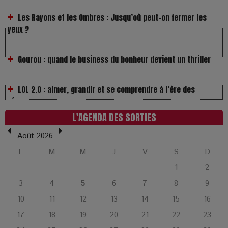
Gourou : quand le business du bonheur devient un thriller
LOL 2.0 : aimer, grandir et se comprendre à l’ère des
réseaux
L’Affaire Bojarski : entre faux billets et vraie tragédie
humaine
L'AGENDA DES SORTIES
Août 2026
L’or blanc à la croisée des chemins : Rumilly interroge
L
M
M
J
V
S
D
l’avenir de la montagne française
1
2
La Femme de Ménage : Plongez dans le thriller
3
4
5
6
7
8
9
psychologique qui a conquis le monde !
10
11
12
13
14
15
16
17
18
19
20
21
22
23
La Condition : Sous le vernis de la bourgeoisie, la violence