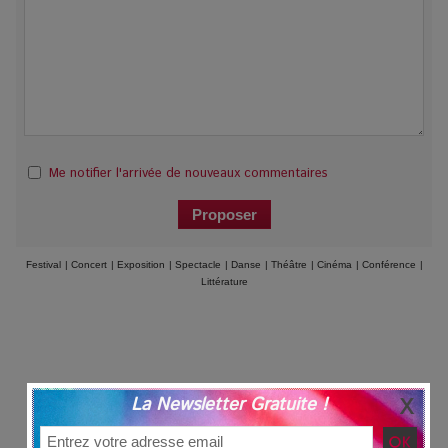
Me notifier l'arrivée de nouveaux commentaires
Festival
|
Concert
|
Exposition
|
Spectacle
|
Danse
|
Théâtre
|
Cinéma
|
Conférence
|
Littérature
La Newsletter Gratuite !