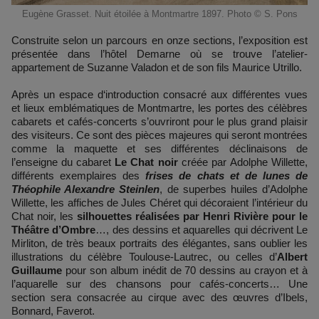
Eugène Grasset. Nuit étoilée à Montmartre 1897. Photo © S. Pons
Construite selon un parcours en onze sections, l’exposition est
présentée dans l’hôtel Demarne où se trouve l’atelier-
appartement de Suzanne Valadon et de son fils Maurice Utrillo.
Après un espace d‘introduction consacré aux différentes vues
et lieux emblématiques de Montmartre, les portes des célèbres
cabarets et cafés-concerts s’ouvriront pour le plus grand plaisir
des visiteurs. Ce sont des pièces majeures qui seront montrées
comme la maquette et ses différentes déclinaisons de
l’enseigne du cabaret
Le Chat noir
créée par Adolphe Willette,
différents exemplaires des
frises de chats et de lunes de
Théophile Alexandre Steinlen
, de superbes huiles d’Adolphe
Willette, les affiches de Jules Chéret qui décoraient l’intérieur du
Chat noir, les
silhouettes réalisées par Henri Rivière pour le
Théâtre d’Ombre
…, des dessins et aquarelles qui décrivent Le
Mirliton, de très beaux portraits des élégantes, sans oublier les
illustrations du célèbre Toulouse-Lautrec, ou celles d’
Albert
Guillaume
pour son album inédit de 70 dessins au crayon et à
l’aquarelle sur des chansons pour cafés-concerts… Une
section sera consacrée au cirque avec des œuvres d’Ibels,
Bonnard, Faverot.