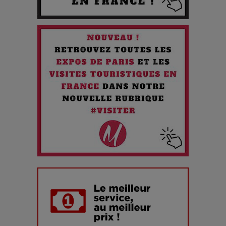
Chien 51 - Quand l’IA prend le pouvoir : une plongée dans un
futur troublant
Maïra Kerey, la “voix d’or du Kazakhstan”, célèbre ses 30
ans de carrière à la Salle Gaveau
Les dessous de la fast fashion : un désastre écologique en
chiffres
7 Techniques Secrètes des Photographes de Stars
Adieu Jean-Pat : rire au bord du précipice
Pharaonic Festival 2025 : 10 ans d’électro sous les
montagnes, une fête à ne pas manquer