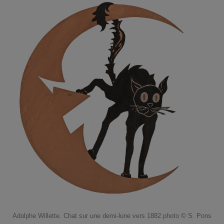
Adolphe Willette. Chat sur une demi-lune vers 1882 photo © S. Pons