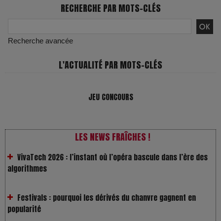
RECHERCHE PAR MOTS-CLÉS
Recherche avancée
L'ACTUALITÉ PAR MOTS-CLÉS
JEU CONCOURS
VivaTech 2026 : l’instant où l’opéra bascule dans l’ère des
LES NEWS FRAÎCHES !
algorithmes
Festivals : pourquoi les dérivés du chanvre gagnent en
popularité
Les Rayons et les Ombres : Jusqu’où peut-on fermer les
yeux ?