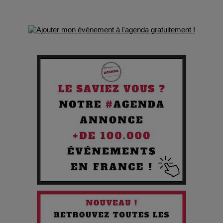
de survie
Comment Prendre Soin de sa Santé quand on Roule toute la
Journée
Pourquoi les Petites Entreprises Créatives Deviennent les
Cibles des Hackers
Les 3 meilleures destinations pour des vacances sportives
!
Quand l'Opéra Rencontre l'IA : Lola Volonakis, l'Artiste du
Paradoxe qui Chante le Futur
Chien 51 - Quand l’IA prend le pouvoir : une plongée dans un
futur troublant