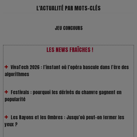
L'ACTUALITÉ PAR MOTS-CLÉS
JEU CONCOURS
LES NEWS FRAÎCHES !
VivaTech 2026 : l’instant où l’opéra bascule dans l’ère des
algorithmes
Festivals : pourquoi les dérivés du chanvre gagnent en
popularité
Les Rayons et les Ombres : Jusqu’où peut-on fermer les
yeux ?
Gourou : quand le business du bonheur devient un thriller