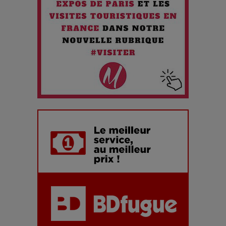
Maïra Kerey, la “voix d’or du Kazakhstan”, célèbre ses 30
ans de carrière à la Salle Gaveau
Les dessous de la fast fashion : un désastre écologique en
chiffres
7 Techniques Secrètes des Photographes de Stars
Adieu Jean-Pat : rire au bord du précipice
Pharaonic Festival 2025 : 10 ans d’électro sous les
montagnes, une fête à ne pas manquer