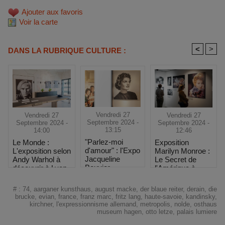
Ajouter aux favoris
Voir la carte
<
>
DANS LA RUBRIQUE CULTURE :
Vendredi 27
Vendredi 27
Vendredi 27
Septembre 2024 -
Septembre 2024 -
Septembre 2024 -
13:15
12:46
14:00
"Parlez-moi
Exposition
Le Monde :
d'amour" : l'Expo
Marilyn Monroe :
L'exposition selon
Jacqueline
Le Secret de
Andy Warhol à
Bouvier
l'Amérique à
découvrir à Lyon
Kennedy à 1h de
Toulouse
Marseille
#
:
74
,
aarganer kunsthaus
,
august macke
,
der blaue reiter
,
derain
,
die
brucke
,
evian
,
france
,
franz marc
,
fritz lang
,
haute-savoie
,
kandinsky
,
kirchner
,
l'expressionnisme allemand
,
metropolis
,
nolde
,
osthaus
museum hagen
,
otto letze
,
palais lumiere