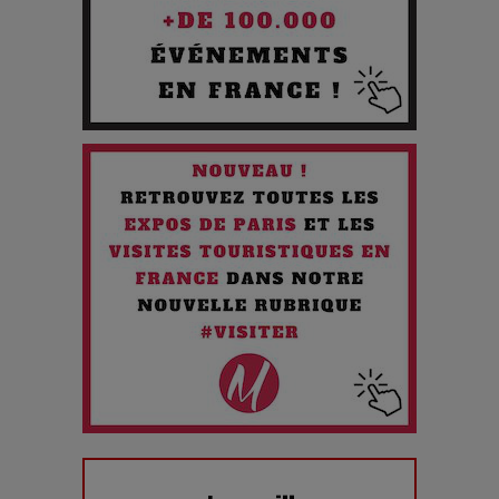
Quand l'Opéra Rencontre l'IA : Lola Volonakis, l'Artiste du
Paradoxe qui Chante le Futur
Chien 51 - Quand l’IA prend le pouvoir : une plongée dans un
futur troublant
Maïra Kerey, la “voix d’or du Kazakhstan”, célèbre ses 30
ans de carrière à la Salle Gaveau
Les dessous de la fast fashion : un désastre écologique en
chiffres
7 Techniques Secrètes des Photographes de Stars
Adieu Jean-Pat : rire au bord du précipice