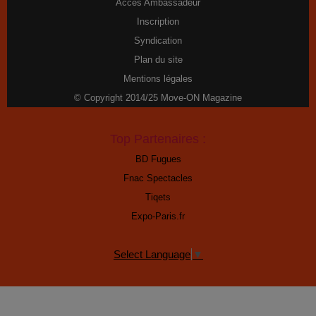
Accès Ambassadeur
Inscription
Syndication
Plan du site
Mentions légales
© Copyright 2014/25 Move-ON Magazine
Top Partenaires :
BD Fugues
Fnac Spectacles
Tiqets
Expo-Paris.fr
Select Language
▼