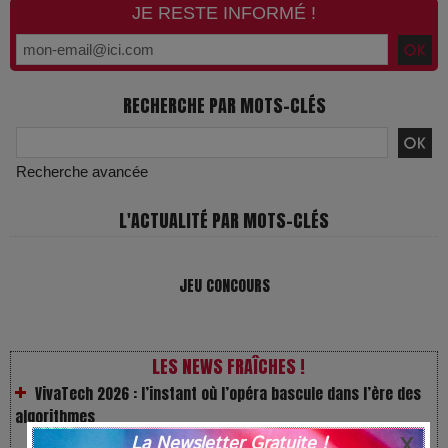
JE RESTE INFORMÉ !
RECHERCHE PAR MOTS-CLÉS
Recherche avancée
L'ACTUALITÉ PAR MOTS-CLÉS
JEU CONCOURS
VivaTech 2026 : l’instant où l’opéra bascule dans l’ère des
LES NEWS FRAÎCHES !
algorithmes
Festivals : pourquoi les dérivés du chanvre gagnent en
La Newsletter Gratuite !