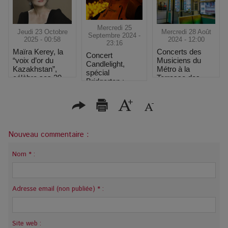
Mercredi 25
Jeudi 23 Octobre
Mercredi 28 Août
Septembre 2024 -
2025 - 00:58
2024 - 12:00
23:16
Maïra Kerey, la
Concerts des
Concert
“voix d’or du
Musiciens du
Candlelight,
Kazakhstan”,
Métro à la
spécial
célèbre ses 30
Terrasse des
Bridgerton :
ans de carrière à
Jeux
Plonger dans
la Salle Gaveau
l'univers de la
série en restant
à Paris
Nouveau commentaire :
Nom * :
Adresse email (non publiée) * :
Site web :