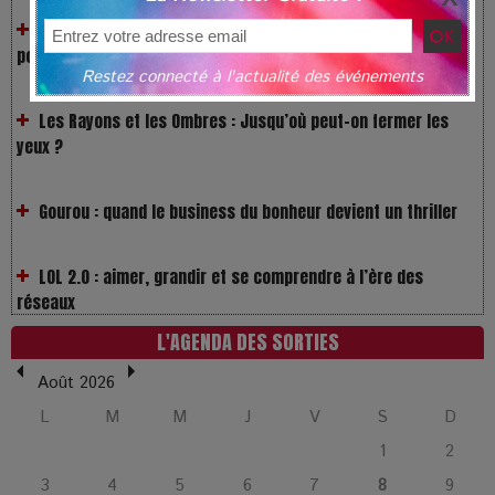
popularité
Restez connecté à l'actualité des événements
Les Rayons et les Ombres : Jusqu’où peut-on fermer les
yeux ?
Gourou : quand le business du bonheur devient un thriller
LOL 2.0 : aimer, grandir et se comprendre à l’ère des
réseaux
L’Affaire Bojarski : entre faux billets et vraie tragédie
L'AGENDA DES SORTIES
humaine
Août 2026
L
M
M
J
V
S
D
L’or blanc à la croisée des chemins : Rumilly interroge
l’avenir de la montagne française
1
2
3
4
5
6
7
8
9