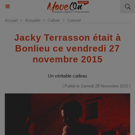
Accueil
>
Actualité
>
Culture
>
Concert
Jacky Terrasson était à
Bonlieu ce vendredi 27
novembre 2015
Un véritable cadeau
| Publié le Samedi 28 Novembre 2015 |