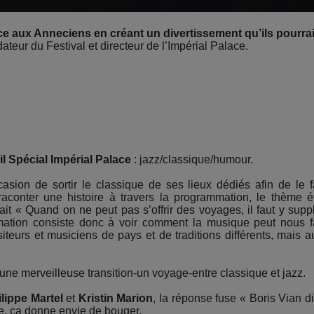
lace aux Anneciens en créant un divertissement qu’ils pourra
dateur du Festival et directeur de l’Impérial Palace.
il Spécial Impérial Palace
: jazz/classique/humour.
ccasion de sortir le classique de ses lieux dédiés afin de le f
raconter une histoire à travers la programmation, le thème é
 « Quand on ne peut pas s’offrir des voyages, il faut y supp
mmation consiste donc à voir comment la musique peut nous f
urs et musiciens de pays et de traditions différents, mais a
une merveilleuse transition-un voyage-entre classique et jazz.
ilippe Martel
et
Kristin Marion
, la réponse fuse « Boris Vian di
ue, ça donne envie de bouger.