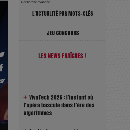
Recherche avancée
L'ACTUALITÉ PAR MOTS-CLÉS
JEU CONCOURS
LES NEWS FRAÎCHES !
VivaTech 2026 : l’instant où
l’opéra bascule dans l’ère des
algorithmes
Festivals : pourquoi les
dérivés du chanvre gagnent en
popularité