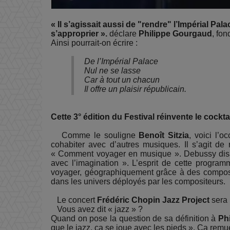
« Il s’agissait aussi de "rendre" l’Impérial Pa
s’approprier ».
déclare
Philippe Gourgaud
, fon
Ainsi pourrait-on écrire :
De l’Impérial Palace
Nul ne se lasse
Car à tout un chacun
Il offre un plaisir républicain.
Cette 3° édition du Festival réinvente le cockta
Comme le souligne
Benoît Sitzia
, voici l’o
cohabiter avec d’autres musiques. Il s’agit de 
« Comment voyager en musique ». Debussy disait
avec l’imagination ». L’esprit de cette progra
voyager, géographiquement grâce à des composite
dans les univers déployés par les compositeurs.
Le concert
Frédéric Chopin Jazz Project
sera 
Vous avez dit « jazz » ?
Quand on pose la question de sa définition à
Ph
que le jazz, ça se joue avec les pieds ». Ça rem