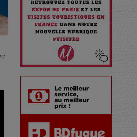
Santé quand on Roule toute la
Journée
Pourquoi les Petites
Entreprises Créatives Deviennent
les Cibles des Hackers
 ne
Les 3 meilleures destinations
pour des vacances sportives !
Quand l'Opéra Rencontre l'IA :
Lola Volonakis, l'Artiste du
Paradoxe qui Chante le Futur
Chien 51 - Quand l’IA prend le