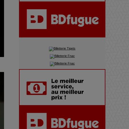
Pharaonic Festival 2025 : 10
ans d’électro sous les
montagnes, une fête à ne pas
manquer