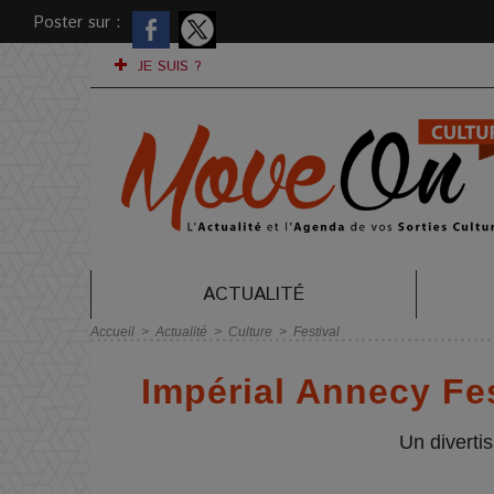
Poster sur :
JE SUIS ?
ACTUALITÉ
Accueil
>
Actualité
>
Culture
>
Festival
Impérial Annecy Fes
Un diverti