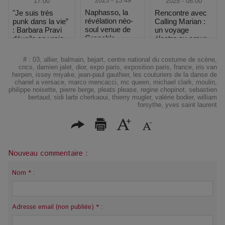
2025 - 13:49
2025 - 08:00
17:00
Naphasso, la
Rencontre avec
"Je suis très
révélation néo-
Calling Marian :
punk dans la vie”
soul venue de
un voyage
: Barbara Pravi
Grenoble
électro au cœur
dévoile sa vraie
des étoiles
nature au
Printemps de
#
:
03
,
allier
,
balmain
,
bejart
,
centre national du costume de scène
,
Bourges
cncs
,
damien jalet
,
dior
,
expo paris
,
exposition paris
,
france
,
iris van
herpen
,
issey miyake
,
jean-paul gauthier
,
les couturiers de la danse de
chanel a versace
,
marco mencacci
,
mc queen
,
michael clark
,
moulin
,
philippe noisette
,
pierre berge
,
pleats please
,
regine chopinot
,
sebastien
bertaud
,
sidi larbi cherkaoui
,
thierry mugler
,
valérie bodier
,
william
forsythe
,
yves saint laurent
Nouveau commentaire :
Nom * :
Adresse email (non publiée) * :