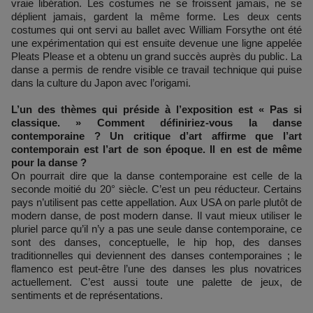
vraie libération. Les costumes ne se froissent jamais, ne se
déplient jamais, gardent la même forme. Les deux cents
costumes qui ont servi au ballet avec William Forsythe ont été
une expérimentation qui est ensuite devenue une ligne appelée
Pleats Please et a obtenu un grand succès auprès du public. La
danse a permis de rendre visible ce travail technique qui puise
dans la culture du Japon avec l’origami.
L’un des thèmes qui préside à l’exposition est « Pas si
classique. » Comment définiriez-vous la danse
contemporaine ? Un critique d’art affirme que l’art
contemporain est l’art de son époque. Il en est de même
pour la danse ?
On pourrait dire que la danse contemporaine est celle de la
seconde moitié du 20° siècle. C’est un peu réducteur. Certains
pays n’utilisent pas cette appellation. Aux USA on parle plutôt de
modern danse, de post modern danse. Il vaut mieux utiliser le
pluriel parce qu’il n’y a pas une seule danse contemporaine, ce
sont des danses, conceptuelle, le hip hop, des danses
traditionnelles qui deviennent des danses contemporaines ; le
flamenco est peut-être l’une des danses les plus novatrices
actuellement. C’est aussi toute une palette de jeux, de
sentiments et de représentations.