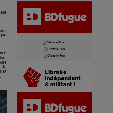
ans d’électro sous les
montagnes, une fête à ne pas
leur
manquer
 nos
 que
nt à
tout
eurs
r la
s la
 ils