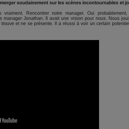
émerger soudainement sur les scènes incontournables et j
 vraiment. Rencontrer notre manager. Oui probablement,
re manager Jonathan. Il avait une vision pour nous. Nous jou
rouve et ne se présente. Il a réussi à voir un certain potentie