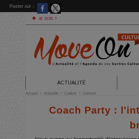
Poster sur :
JE SUIS ?
ACTUALITÉ
Accueil
>
Actualité
>
Culture
>
Concert
Coach Party : l'i
b