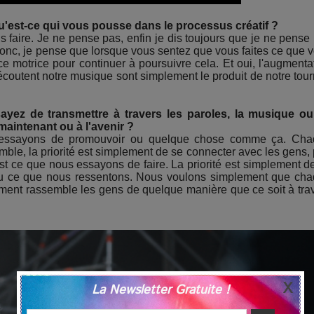
Qu'est-ce qui vous pousse dans le processus créatif ?
 faire. Je ne pense pas, enfin je dis toujours que je ne pense
 Donc, je pense que lorsque vous sentez que vous faites ce que 
rce motrice pour continuer à poursuivre cela. Et oui, l'augmenta
écoutent notre musique sont simplement le produit de notre tou
sayez de transmettre à travers les paroles, la musique o
maintenant ou à l'avenir ?
us essayons de promouvoir ou quelque chose comme ça. Ch
le, la priorité est simplement de se connecter avec les gens,
st ce que nous essayons de faire. La priorité est simplement d
 ou ce que nous ressentons. Nous voulons simplement que ch
ment rassemble les gens de quelque manière que ce soit à tra
La Newsletter Gratuite !