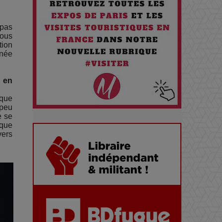
Pourquoi les Petites
Entreprises Créatives Deviennent
 pas
vous
les Cibles des Hackers
tion
rnée
Les 3 meilleures destinations
u en
pour des vacances sportives !
aque
 peu
Quand l'Opéra Rencontre l'IA :
e se
aque
Lola Volonakis, l'Artiste du
vers
Paradoxe qui Chante le Futur
Chien 51 - Quand l’IA prend le
pouvoir : une plongée dans un
futur troublant