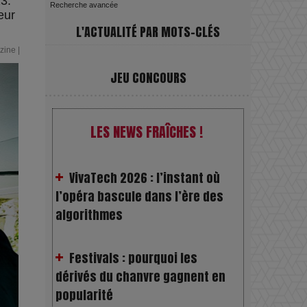
3.
Recherche avancée
eur
L'ACTUALITÉ PAR MOTS-CLÉS
zine
|
JEU CONCOURS
VivaTech 2026 : l’instant où
LES NEWS FRAÎCHES !
l’opéra bascule dans l’ère des
algorithmes
Festivals : pourquoi les
dérivés du chanvre gagnent en
popularité
Les Rayons et les Ombres :
Jusqu’où peut-on fermer les yeux