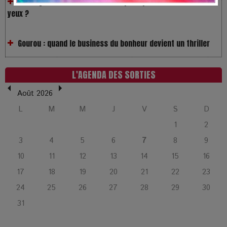
yeux ?
Gourou : quand le business du bonheur devient un thriller
LOL 2.0 : aimer, grandir et se comprendre à l’ère des
réseaux
L'AGENDA DES SORTIES
Août 2026
L’Affaire Bojarski : entre faux billets et vraie tragédie
L
M
M
J
V
S
D
humaine
1
2
3
4
5
6
7
8
9
L’or blanc à la croisée des chemins : Rumilly interroge
l’avenir de la montagne française
10
11
12
13
14
15
16
17
18
19
20
21
22
23
La Femme de Ménage : Plongez dans le thriller
24
25
26
27
28
29
30
psychologique qui a conquis le monde !
31
La Condition : Sous le vernis de la bourgeoisie, la violence