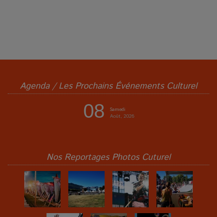
Agenda / Les Prochains Événements Culturel
08
Samedi
Août, 2026
Nos Reportages Photos Cuturel