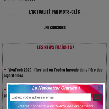
L'ACTUALITÉ PAR MOTS-CLÉS
JEU CONCOURS
LES NEWS FRAÎCHES !
VivaTech 2026 : l’instant où l’opéra bascule dans l’ère des
algorithmes
Festivals : pourquoi les dérivés du chanvre gagnent en
La Newsletter Gratuite !
popularité
Les Rayons et les Ombres : Jusqu’où peut-on fermer les
Restez connecté à l'actualité des événements