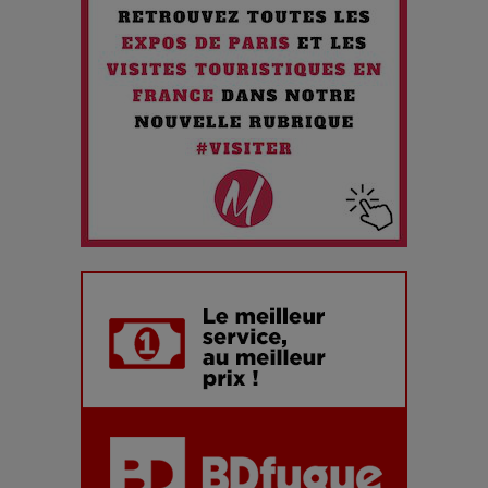
Chien 51 - Quand l’IA prend le pouvoir : une plongée dans un
futur troublant
Maïra Kerey, la “voix d’or du Kazakhstan”, célèbre ses 30
ans de carrière à la Salle Gaveau
Les dessous de la fast fashion : un désastre écologique en
chiffres
7 Techniques Secrètes des Photographes de Stars
Adieu Jean-Pat : rire au bord du précipice
Pharaonic Festival 2025 : 10 ans d’électro sous les
montagnes, une fête à ne pas manquer