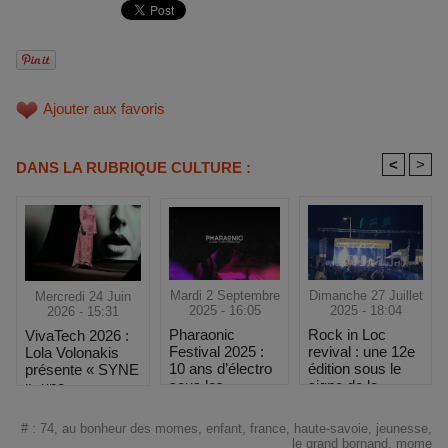
Ajouter aux favoris
<
>
DANS LA RUBRIQUE CULTURE :
Mardi 2 Septembre
Dimanche 27 Juillet
Mercredi 24 Juin
2025 - 16:05
2025 - 18:04
2026 - 15:31
Pharaonic
Rock in Loc
VivaTech 2026 :
Festival 2025 :
revival : une 12e
Lola Volonakis
10 ans d’électro
édition sous le
présente « SYNE
sous les
signe de la
», une
montagnes, une
passion et du
performance
fête à ne pas
rock à Loctudy
immersive à la
#
:
74
,
au bonheur des momes
,
enfant
,
france
,
haute-savoie
,
jeunesse
,
manquer
croisée de l’art
le grand bornand
,
mome