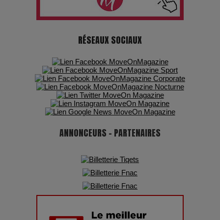
chiffres
7 Techniques Secrètes des Photographes de Stars
RÉSEAUX SOCIAUX
Adieu Jean-Pat : rire au bord du précipice
Pharaonic Festival 2025 : 10 ans d’électro sous les
montagnes, une fête à ne pas manquer
ANNONCEURS - PARTENAIRES