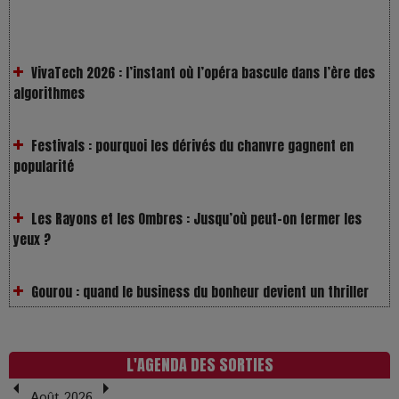
VivaTech 2026 : l’instant où l’opéra bascule dans l’ère des
algorithmes
Festivals : pourquoi les dérivés du chanvre gagnent en
popularité
Les Rayons et les Ombres : Jusqu’où peut-on fermer les
yeux ?
Gourou : quand le business du bonheur devient un thriller
LOL 2.0 : aimer, grandir et se comprendre à l’ère des
réseaux
L'AGENDA DES SORTIES
L’Affaire Bojarski : entre faux billets et vraie tragédie
Août 2026