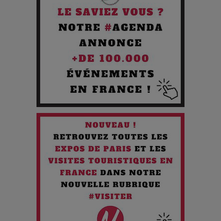
Pourquoi les Petites Entreprises Créatives Deviennent les
Cibles des Hackers
Les 3 meilleures destinations pour des vacances sportives
!
Quand l'Opéra Rencontre l'IA : Lola Volonakis, l'Artiste du
Paradoxe qui Chante le Futur
Chien 51 - Quand l’IA prend le pouvoir : une plongée dans un
futur troublant
Maïra Kerey, la “voix d’or du Kazakhstan”, célèbre ses 30
ans de carrière à la Salle Gaveau
Les dessous de la fast fashion : un désastre écologique en