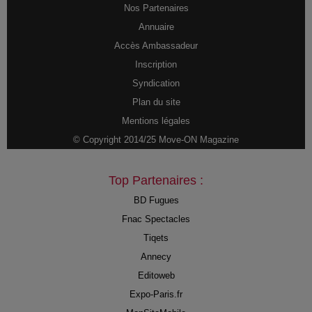
Nos Partenaires
Annuaire
Accès Ambassadeur
Inscription
Syndication
Plan du site
Mentions légales
© Copyright 2014/25 Move-ON Magazine
Top Partenaires :
BD Fugues
Fnac Spectacles
Tiqets
Annecy
Editoweb
Expo-Paris.fr