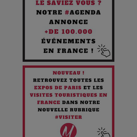
Pourquoi les Petites Entreprises Créatives Deviennent les
Cibles des Hackers
Les 3 meilleures destinations pour des vacances sportives
!
Quand l'Opéra Rencontre l'IA : Lola Volonakis, l'Artiste du
Paradoxe qui Chante le Futur
Chien 51 - Quand l’IA prend le pouvoir : une plongée dans un
futur troublant
Maïra Kerey, la “voix d’or du Kazakhstan”, célèbre ses 30
ans de carrière à la Salle Gaveau
Les dessous de la fast fashion : un désastre écologique en
chiffres