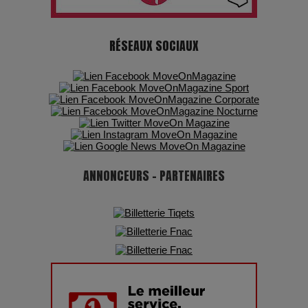
7 Techniques Secrètes des Photographes de Stars
RÉSEAUX SOCIAUX
Adieu Jean-Pat : rire au bord du précipice
Pharaonic Festival 2025 : 10 ans d’électro sous les
montagnes, une fête à ne pas manquer
ANNONCEURS - PARTENAIRES