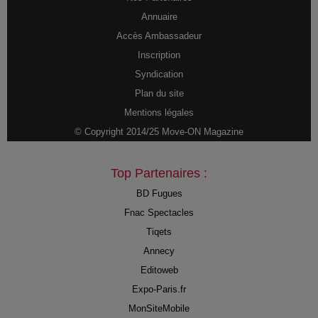
Annuaire
Accès Ambassadeur
Inscription
Syndication
Plan du site
Mentions légales
© Copyright 2014/25 Move-ON Magazine
Top Partenaires :
BD Fugues
Fnac Spectacles
Tiqets
Annecy
Editoweb
Expo-Paris.fr
MonSiteMobile