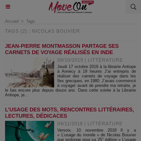
Accueil
>
Tags
TAGS (2) : NICOLAS BOUVIER
JEAN-PIERRE MONTMASSON PARTAGE SES
CARNETS DE VOYAGE RÉALISÉS EN INDE
08/10/2019
|
LITTÉRATURE
Jeudi 17 octobre 2019 à la librairie Antiope
à Annecy à 19 heures J’ai entrepris de
réaliser des carnets de voyage dans les
îles grecques, en 1980. J’avais commencé
à voyager avant de prendre ma retraite, je
le fais encore plus depuis douze ans. Dans cette soirée à la Librairie
Antiope, je...
L’USAGE DES MOTS, RENCONTRES LITTÉRAIRES,
LECTURES, DÉDICACES
04/11/2018
|
LITTÉRATURE
Versoix. 10 novembre 2018 Il y a
« L’usage du monde » de Nicolas Bouvier
que prolonge pour sa 25° édition « L’usage