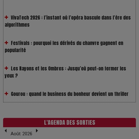
VivaTech 2026 : l’instant où l’opéra bascule dans l’ère des
algorithmes
Festivals : pourquoi les dérivés du chanvre gagnent en
popularité
Les Rayons et les Ombres : Jusqu’où peut-on fermer les
yeux ?
Gourou : quand le business du bonheur devient un thriller
LOL 2.0 : aimer, grandir et se comprendre à l’ère des
réseaux
L'AGENDA DES SORTIES
L’Affaire Bojarski : entre faux billets et vraie tragédie
humaine
Août 2026