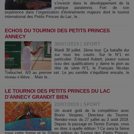
s’investir dans le développement de la
pratique paratennis. Fort de son
expérience dans l’organisation d’évènements majeurs dont le tournoi
international des Petits Princes du Lac, le...
ECHOS DU TOURNOI DES PETITS PRINCES
ANNECY
30/07/2019
|
SPORT
Mardi 30 juillet. 2ème tour. Ça bataille dur
sur tous les courts. Sur le N°1 en
particulier. Edouard Aubert, joueur suisse
issu des qualifications y dame le pion au
tête de série N°1, le Français Nicolas
Trebuchet. 6/0 au premier set. Le jeu semble s’équilibrer ensuite, le
niveau s’élève… Mais le...
LE TOURNOI DES PETITS PRINCES DU LAC
D'ANNECY GRANDIT BIEN
22/07/2019
|
SPORT
Un avant goût de la compétition avec
Bruno Vespres, Directeur du Tournoi.
Rendez-vous du 27 juillet au 3 août 2019.
Depuis le passage en Tennis Europe, vous
en êtes à quelle édition ? Ce sera la 5ème
sous cette forme et la 32ème édition du Tournoi des Petits Princes.