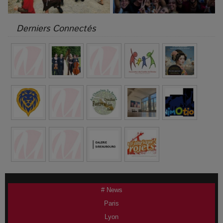
Derniers Connectés
# News
Paris
Lyon