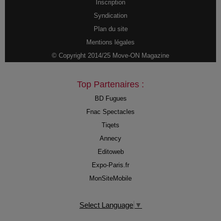
Inscription
Syndication
Plan du site
Mentions légales
© Copyright 2014/25 Move-ON Magazine
Top Partenaires :
BD Fugues
Fnac Spectacles
Tiqets
Annecy
Editoweb
Expo-Paris.fr
MonSiteMobile
Select Language
▼