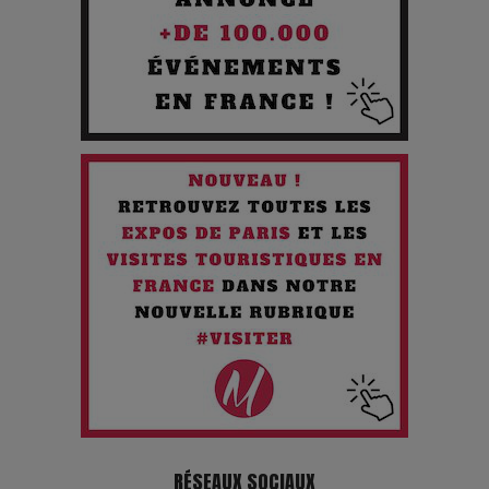
Les 3 meilleures destinations pour des vacances sportives
!
Quand l'Opéra Rencontre l'IA : Lola Volonakis, l'Artiste du
Paradoxe qui Chante le Futur
Chien 51 - Quand l’IA prend le pouvoir : une plongée dans un
futur troublant
Maïra Kerey, la “voix d’or du Kazakhstan”, célèbre ses 30
ans de carrière à la Salle Gaveau
Les dessous de la fast fashion : un désastre écologique en
chiffres
7 Techniques Secrètes des Photographes de Stars
RÉSEAUX SOCIAUX