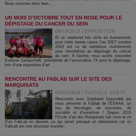
Nous sommes donc bien...
UN MOIS D’OCTOBRE TOUT EN ROSE POUR LE
DÉPISTAGE DU CANCER DU SEIN
09/10/2018
|
EXPOSITION
Et un weekend très riche en événements
pour cette bonne cause Ces 5/6/7 octobre
2018 ont vu de nombreux événements
pour sensibiliser au dépistage du cancer
du sein. A Sevrier, nous avons rencontré
Evelyne Garlaschelli, présidente de l’association 74 pour le dépistage,
lors d’une exposition d’art...
RENCONTRE AU FABLAB SUR LE SITE DES
MARQUISATS
04/04/2018
|
PASTILLE VERTE
Rencontre avec Stéphane Sauzedde qui
nous présente le Fablab de l’ESAAA, un
lieu de bricologie, de rencontre, de
socialité et d’ouverture ! Depuis 2015
l’Ecole d’art des Marquisats fait vivre et vit
d’un FabLab en devenir, ce qui serait presque un pléonasme car un
FabLab est une structure ouverte...