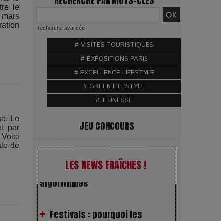
RECHERCHE PAR MOTS-CLÉS
tre le
 mars
ation
Recherche avancée
# VISITES TOURISTIQUES
# EXPOSITIONS PARIS
# EXCELLENCE LIFESTYLE
# GREEN LIFESTYLE
# JEUNESSE
se. Le
JEU CONCOURS
el par
VivaTech 2026 : l’instant où
 Voici
l’opéra bascule dans l’ère des
ale de
algorithmes
LES NEWS FRAÎCHES !
Festivals : pourquoi les
dérivés du chanvre gagnent en
popularité