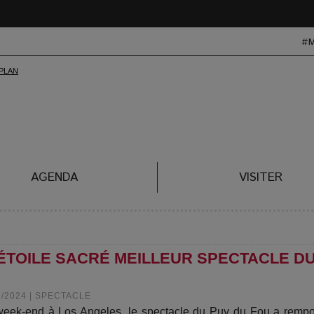
#
AGENDA
VISITER
L'ÉTOILE SACRÉ MEILLEUR SPECTACLE D
3/2024
|
SPECTACLE
eek-end à Los Angeles, le spectacle du Puy du Fou a rempo