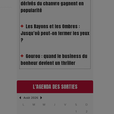
Les Rayons et les Ombres :
Jusqu’où peut-on fermer les yeux
?
Gourou : quand le business du
bonheur devient un thriller
LOL 2.0 : aimer, grandir et se
comprendre à l’ère des réseaux
L'AGENDA DES SORTIES
L’Affaire Bojarski : entre faux
billets et vraie tragédie humaine
Août 2026
L
M
M
J
V
S
D
L’or blanc à la croisée des
1
2