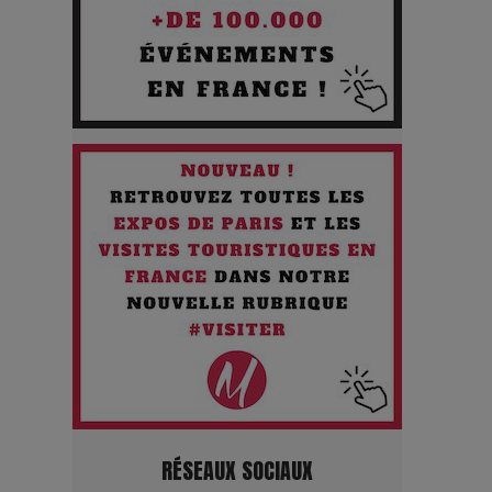
Comment Prendre Soin de sa
Santé quand on Roule toute la
Journée
Pourquoi les Petites
Entreprises Créatives Deviennent
les Cibles des Hackers
Les 3 meilleures destinations
pour des vacances sportives !
Quand l'Opéra Rencontre l'IA :
Lola Volonakis, l'Artiste du
Paradoxe qui Chante le Futur
RÉSEAUX SOCIAUX