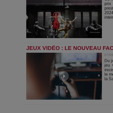
prix
pres
2024
inte
JEUX VIDÉO : LE NOUVEAU FA
07/0
Du j
jeu 
exce
le m
la Sa