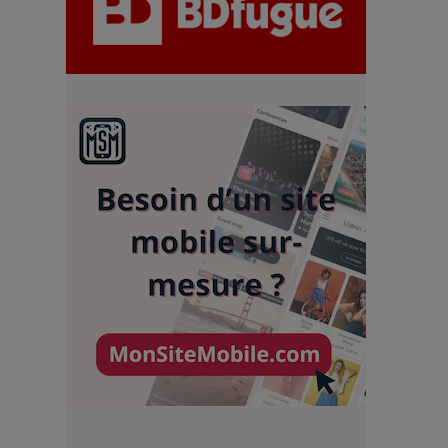
du précipice
Pharaonic Festival 2025 : 10
ans d’électro sous les
montagnes, une fête à ne pas
manquer