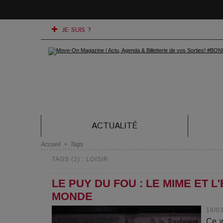
JE SUIS ?
ACTUALITÉ
Accueil
>
Tags
TAGS (2) : LOISIR
LE PUY DU FOU : LE MIME ET 
MONDE
18/0
Ce w