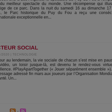
 du meilleur spectacle du monde. Une récompense qui illus
tige de ce parc. Dans la nuit du samedi 16 au dimanche 17
, le Parc historique du Puy du Fou a reçu une consécr
rnationale exceptionnelle en...
CTEUR SOCIAL
5/2020
|
TECHNOLOGIE
our au lendemain, la vie sociale de chacun s’est mise en pau
vidéo, un loisir jusque-là, est devenu le rendez-vous virtu
llence. #PlayApartTogether (« Jouer séparément ensemble »).
essage adressé fin mars aux joueurs par l’Organisation Mondi
nté. Un...