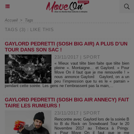
Accueil
>
Tags
TAGS (3) : LIKE THIS
GAYLORD PEDRETTI (SOSH BIG AIR) A PLUS D’UN
TOUR DANS SON SAC !
23/11/2017
|
SPORT
« Mieux vaut tête bien faite que tête bien
pleine ». Montaigne… et Gaylord. « Pour
Move On il faut que je me renouvelle ! »
nous annonce Gaylord Gaylord, on a un
peu l’impression que tu es le « parrain »
pendant cette soirée. Les gens ne t’embrassent pas la main,...
GAYLORD PEDRETTI (SOSH BIG AIR ANNECY) FAIT
TAIRE LES RUMEURS !
23/11/2017
|
SPORT
Rencontre avec Gaylord lors de la soirée B
to B du Rock on Snowboard Tour le 20
Novembre 2017 au Tribeca à Pringy.
« Pour Move On il faut que je me