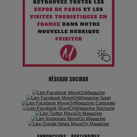
Chien 51 - Quand l’IA prend le pouvoir : une plongée dans un
futur troublant
Maïra Kerey, la “voix d’or du Kazakhstan”, célèbre ses 30
ans de carrière à la Salle Gaveau
Les dessous de la fast fashion : un désastre écologique en
chiffres
7 Techniques Secrètes des Photographes de Stars
RÉSEAUX SOCIAUX
Adieu Jean-Pat : rire au bord du précipice
Pharaonic Festival 2025 : 10 ans d’électro sous les
montagnes, une fête à ne pas manquer
ANNONCEURS - PARTENAIRES