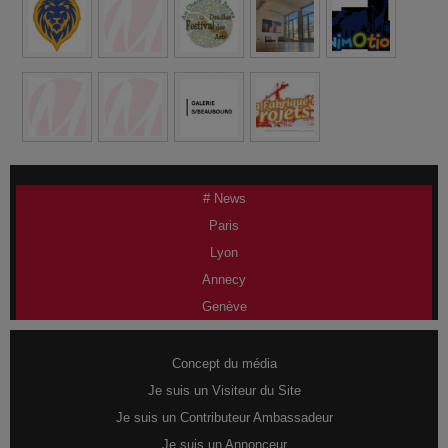
# News
Paris
Lyon
Annecy
Genève
Concept du média
Je suis un Visiteur du Site
Je suis un Contributeur Ambassadeur
Je suis un Annonceur