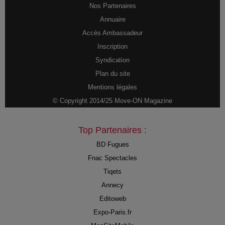
Nos Partenaires
Annuaire
Accès Ambassadeur
Inscription
Syndication
Plan du site
Mentions légales
© Copyright 2014/25 Move-ON Magazine
Top Partenaires :
BD Fugues
Fnac Spectacles
Tiqets
Annecy
Editoweb
Expo-Paris.fr