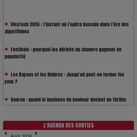
VivaTech 2026 : l’instant où l’opéra bascule dans l’ère des
algorithmes
Festivals : pourquoi les dérivés du chanvre gagnent en
popularité
Les Rayons et les Ombres : Jusqu’où peut-on fermer les
yeux ?
Gourou : quand le business du bonheur devient un thriller
LOL 2.0 : aimer, grandir et se comprendre à l’ère des
réseaux
L'AGENDA DES SORTIES
L’Affaire Bojarski : entre faux billets et vraie tragédie
Août 2026