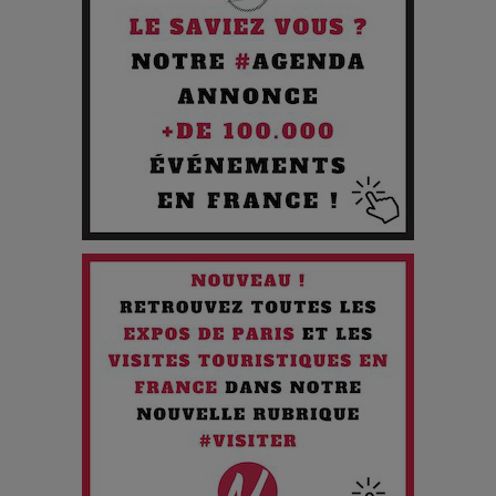
Pourquoi les Petites Entreprises Créatives Deviennent les
Cibles des Hackers
Les 3 meilleures destinations pour des vacances sportives
!
Quand l'Opéra Rencontre l'IA : Lola Volonakis, l'Artiste du
Paradoxe qui Chante le Futur
Chien 51 - Quand l’IA prend le pouvoir : une plongée dans un
futur troublant
Maïra Kerey, la “voix d’or du Kazakhstan”, célèbre ses 30
ans de carrière à la Salle Gaveau
Les dessous de la fast fashion : un désastre écologique en