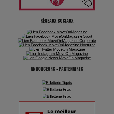
chiffres
7 Techniques Secrètes des Photographes de Stars
RÉSEAUX SOCIAUX
Adieu Jean-Pat : rire au bord du précipice
Pharaonic Festival 2025 : 10 ans d’électro sous les
montagnes, une fête à ne pas manquer
ANNONCEURS - PARTENAIRES