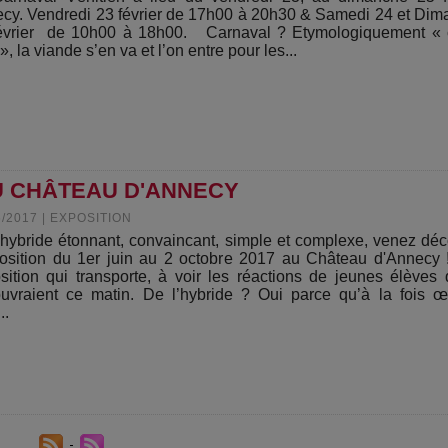
cy. Vendredi 23 février de 17h00 à 20h30 & Samedi 24 et Di
évrier de 10h00 à 18h00. Carnaval ? Etymologiquement « 
», la viande s’en va et l’on entre pour les...
U CHÂTEAU D'ANNECY
6/2017
|
EXPOSITION
’hybride étonnant, convaincant, simple et complexe, venez déc
position du 1er juin au 2 octobre 2017 au Château d'Annecy
sition qui transporte, à voir les réactions de jeunes élèves 
uvraient ce matin. De l’hybride ? Oui parce qu’à la fois 
..