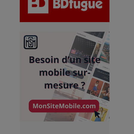
chiffres
7 Techniques Secrètes des
Photographes de Stars
Adieu Jean-Pat : rire au bord
du précipice
Pharaonic Festival 2025 : 10
ans d’électro sous les
montagnes, une fête à ne pas
manquer