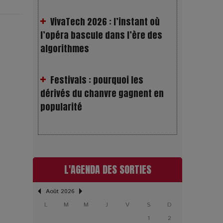
l’opéra bascule dans l’ère des
algorithmes
Festivals : pourquoi les
dérivés du chanvre gagnent en
popularité
Les Rayons et les Ombres :
Jusqu’où peut-on fermer les yeux
?
L'AGENDA DES SORTIES
Gourou : quand le business du
bonheur devient un thriller
Août 2026
L
M
M
J
V
S
D
LOL 2.0 : aimer, grandir et se
1
2