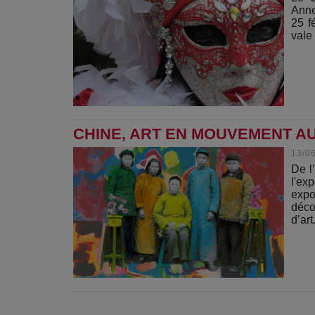
Anne
25 f
vale 
CHINE, ART EN MOUVEMENT A
13/0
De l
l'ex
expo
déco
d’art.