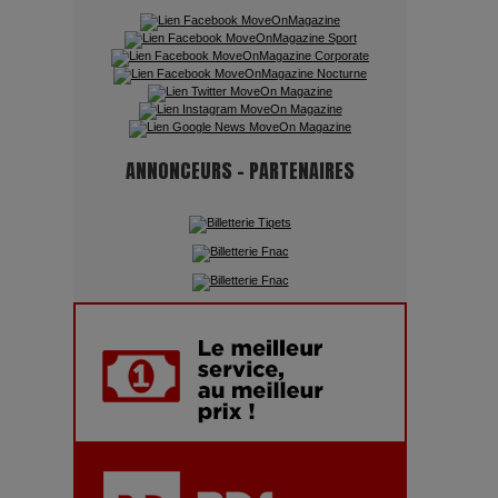
Quand l'Opéra Rencontre l'IA :
Lola Volonakis, l'Artiste du
Paradoxe qui Chante le Futur
ANNONCEURS - PARTENAIRES
Chien 51 - Quand l’IA prend le
pouvoir : une plongée dans un
futur troublant
Maïra Kerey, la “voix d’or du
Kazakhstan”, célèbre ses 30 ans
de carrière à la Salle Gaveau
Les dessous de la fast fashion
: un désastre écologique en