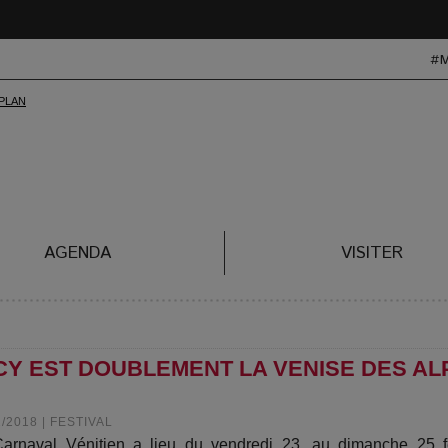
#
AGENDA
VISITER
CY EST DOUBLEMENT LA VENISE DES AL
2/2018
|
FESTIVAL
arnaval Vénitien a lieu du vendredi 23, au dimanche 25 fé