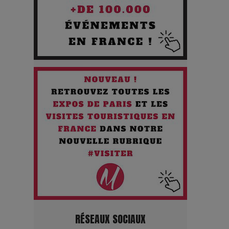
silences
Les Enfants vont bien : Quand
la disparition devient un acte de
survie
Comment Prendre Soin de sa
Santé quand on Roule toute la
Journée
Pourquoi les Petites
Entreprises Créatives Deviennent
les Cibles des Hackers
Les 3 meilleures destinations
RÉSEAUX SOCIAUX
pour des vacances sportives !