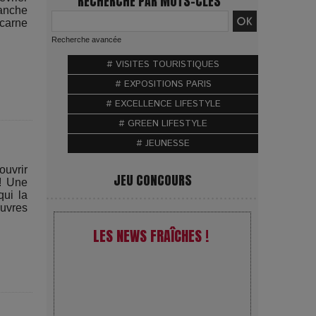
RECHERCHE PAR MOTS-CLÉS
manche
carne
Recherche avancée
# VISITES TOURISTIQUES
# EXPOSITIONS PARIS
# EXCELLENCE LIFESTYLE
# GREEN LIFESTYLE
# JEUNESSE
ouvrir
JEU CONCOURS
 ! Une
qui la
œuvres
LES NEWS FRAÎCHES !
VivaTech 2026 : l’instant où