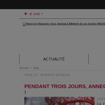
JE SUIS ?
ACTUALITÉ
Accueil
>
Tags
TAGS (2) : INVERSO MUNDUS
PENDANT TROIS JOURS, ANNE
!
23/0
Le C