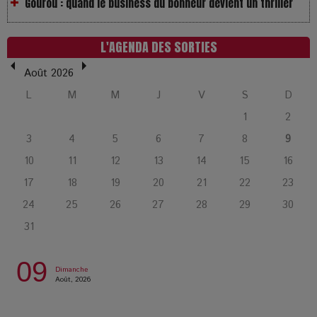
LOL 2.0 : aimer, grandir et se comprendre à l’ère des
réseaux
L'AGENDA DES SORTIES
L’Affaire Bojarski : entre faux billets et vraie tragédie
Août 2026
humaine
L
M
M
J
V
S
D
1
2
L’or blanc à la croisée des chemins : Rumilly interroge
3
4
5
6
7
8
9
l’avenir de la montagne française
10
11
12
13
14
15
16
17
18
19
20
21
22
23
La Femme de Ménage : Plongez dans le thriller
psychologique qui a conquis le monde !
24
25
26
27
28
29
30
31
La Condition : Sous le vernis de la bourgeoisie, la violence
des silences
09
Dimanche
Août, 2026
Les Enfants vont bien : Quand la disparition devient un acte