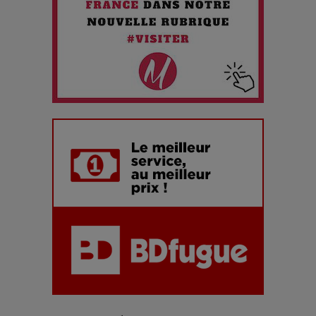
Maïra Kerey, la “voix d’or du Kazakhstan”, célèbre ses 30
ans de carrière à la Salle Gaveau
Les dessous de la fast fashion : un désastre écologique en
chiffres
7 Techniques Secrètes des Photographes de Stars
Adieu Jean-Pat : rire au bord du précipice
Pharaonic Festival 2025 : 10 ans d’électro sous les
montagnes, une fête à ne pas manquer