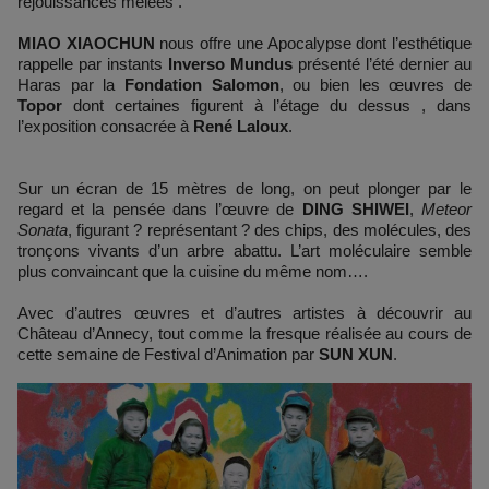
réjouissances mêlées .
MIAO XIAOCHUN
nous offre une Apocalypse dont l’esthétique
rappelle par instants
Inverso Mundus
présenté l’été dernier au
Haras par la
Fondation Salomon
, ou bien les œuvres de
Topor
dont certaines figurent à l’étage du dessus , dans
l’exposition consacrée à
René Laloux
.
Sur un écran de 15 mètres de long, on peut plonger par le
regard et la pensée dans l’œuvre de
DING
SHIWEI
,
Meteor
Sonata
, figurant ? représentant ? des chips, des molécules, des
tronçons vivants d’un arbre abattu. L’art moléculaire semble
plus convaincant que la cuisine du même nom….
Avec d’autres œuvres et d’autres artistes à découvrir au
Château d’Annecy, tout comme la fresque réalisée au cours de
cette semaine de Festival d’Animation par
SUN XUN
.