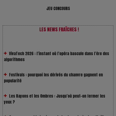
JEU CONCOURS
LES NEWS FRAÎCHES !
VivaTech 2026 : l’instant où l’opéra bascule dans l’ère des
algorithmes
Festivals : pourquoi les dérivés du chanvre gagnent en
popularité
Les Rayons et les Ombres : Jusqu’où peut-on fermer les
yeux ?
Gourou : quand le business du bonheur devient un thriller