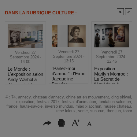
<
>
DANS LA RUBRIQUE CULTURE :
Vendredi 27
Vendredi 27
Vendredi 27
Septembre 2024 -
Septembre 2024 -
Septembre 2024 -
13:15
12:46
14:00
"Parlez-moi
Exposition
Le Monde :
d'amour" : l'Expo
Marilyn Monroe :
L'exposition selon
Jacqueline
Le Secret de
Andy Warhol à
Bouvier
l'Amérique à
découvrir à Lyon
Kennedy à 1h de
Toulouse
Marseille
#
:
74
,
annecy
,
chateau d'annecy
,
chine art en mouvement
,
ding shiwei
,
exposition
,
festival 2017
,
festival d’animation
,
fondation salomon
,
france
,
haute-savoie
,
inverso mundus
,
miao xiaochun
,
musée chateau
,
rené laloux
,
sortie
,
sun xun
,
then jun
,
topor