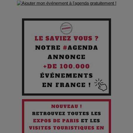
de survie
Comment Prendre Soin de sa Santé quand on Roule toute la
Journée
Pourquoi les Petites Entreprises Créatives Deviennent les
Cibles des Hackers
Les 3 meilleures destinations pour des vacances sportives
!
Quand l'Opéra Rencontre l'IA : Lola Volonakis, l'Artiste du
Paradoxe qui Chante le Futur
Chien 51 - Quand l’IA prend le pouvoir : une plongée dans un
futur troublant