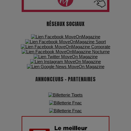
chiffres
7 Techniques Secrètes des Photographes de Stars
RÉSEAUX SOCIAUX
Adieu Jean-Pat : rire au bord du précipice
Pharaonic Festival 2025 : 10 ans d’électro sous les
montagnes, une fête à ne pas manquer
ANNONCEURS - PARTENAIRES