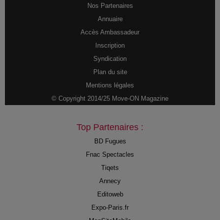
Nos Partenaires
Annuaire
Accès Ambassadeur
Inscription
Syndication
Plan du site
Mentions légales
© Copyright 2014/25 Move-ON Magazine
Top Partenaires :
BD Fugues
Fnac Spectacles
Tiqets
Annecy
Editoweb
Expo-Paris.fr