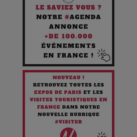
Pourquoi les Petites Entreprises Créatives Deviennent les
Cibles des Hackers
Les 3 meilleures destinations pour des vacances sportives
!
Quand l'Opéra Rencontre l'IA : Lola Volonakis, l'Artiste du
Paradoxe qui Chante le Futur
Chien 51 - Quand l’IA prend le pouvoir : une plongée dans un
futur troublant
Maïra Kerey, la “voix d’or du Kazakhstan”, célèbre ses 30
ans de carrière à la Salle Gaveau
Les dessous de la fast fashion : un désastre écologique en