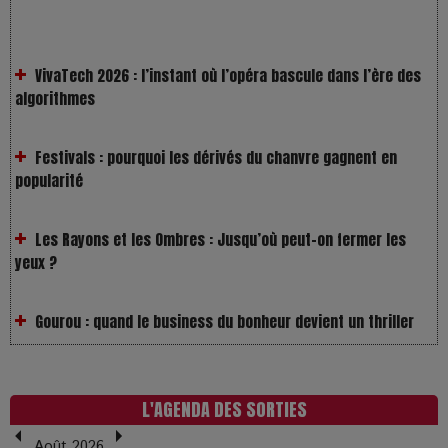
VivaTech 2026 : l’instant où l’opéra bascule dans l’ère des
algorithmes
Festivals : pourquoi les dérivés du chanvre gagnent en
popularité
Les Rayons et les Ombres : Jusqu’où peut-on fermer les
yeux ?
Gourou : quand le business du bonheur devient un thriller
LOL 2.0 : aimer, grandir et se comprendre à l’ère des
réseaux
L'AGENDA DES SORTIES
L’Affaire Bojarski : entre faux billets et vraie tragédie
humaine
Août 2026