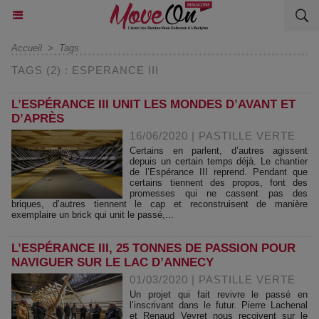
Accueil
>
Tags
TAGS (2) : ESPERANCE III
L’ESPÉRANCE III UNIT LES MONDES D’AVANT ET
D’APRÈS
16/06/2020
|
PASTILLE VERTE
Certains en parlent, d’autres agissent
depuis un certain temps déjà. Le chantier
de l’Espérance III reprend. Pendant que
certains tiennent des propos, font des
promesses qui ne cassent pas des
briques, d’autres tiennent le cap et reconstruisent de manière
exemplaire un brick qui unit le passé,...
L’ESPÉRANCE III, 25 TONNES DE PASSION POUR
NAVIGUER SUR LE LAC D’ANNECY
01/03/2020
|
PASTILLE VERTE
Un projet qui fait revivre le passé en
l’inscrivant dans le futur. Pierre Lachenal
et Renaud Veyret nous reçoivent sur le