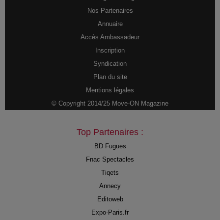
Nos Partenaires
Annuaire
Accès Ambassadeur
Inscription
Syndication
Plan du site
Mentions légales
© Copyright 2014/25 Move-ON Magazine
Top Partenaires :
BD Fugues
Fnac Spectacles
Tiqets
Annecy
Editoweb
Expo-Paris.fr