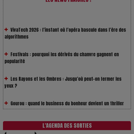
VivaTech 2026 : l’instant où l’opéra bascule dans l’ère des
algorithmes
Festivals : pourquoi les dérivés du chanvre gagnent en
popularité
Les Rayons et les Ombres : Jusqu’où peut-on fermer les
yeux ?
Gourou : quand le business du bonheur devient un thriller
LOL 2.0 : aimer, grandir et se comprendre à l’ère des
réseaux
L'AGENDA DES SORTIES