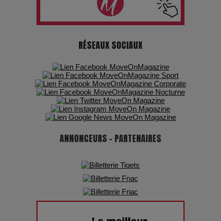
Les dessous de la fast fashion : un désastre écologique en
chiffres
7 Techniques Secrètes des Photographes de Stars
RÉSEAUX SOCIAUX
Adieu Jean-Pat : rire au bord du précipice
Pharaonic Festival 2025 : 10 ans d’électro sous les
montagnes, une fête à ne pas manquer
ANNONCEURS - PARTENAIRES