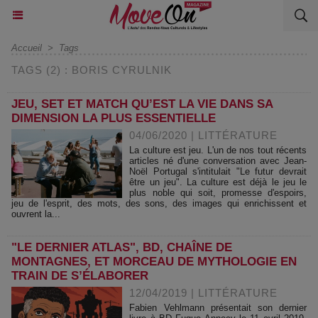
Accueil
>
Tags
TAGS (2) : BORIS CYRULNIK
JEU, SET ET MATCH QU’EST LA VIE DANS SA
DIMENSION LA PLUS ESSENTIELLE
04/06/2020
|
LITTÉRATURE
La culture est jeu. L'un de nos tout récents
articles né d'une conversation avec Jean-
Noël Portugal s'intitulait "Le futur devrait
être un jeu". La culture est déjà le jeu le
plus noble qui soit, promesse d'espoirs,
jeu de l'esprit, des mots, des sons, des images qui enrichissent et
ouvrent la...
"LE DERNIER ATLAS", BD, CHAÎNE DE
MONTAGNES, ET MORCEAU DE MYTHOLOGIE EN
TRAIN DE S’ÉLABORER
12/04/2019
|
LITTÉRATURE
Fabien Vehlmann présentait son dernier