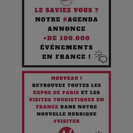
Pourquoi les Petites Entreprises Créatives Deviennent les
Cibles des Hackers
Les 3 meilleures destinations pour des vacances sportives
!
Quand l'Opéra Rencontre l'IA : Lola Volonakis, l'Artiste du
Paradoxe qui Chante le Futur
Chien 51 - Quand l’IA prend le pouvoir : une plongée dans un
futur troublant
Maïra Kerey, la “voix d’or du Kazakhstan”, célèbre ses 30
ans de carrière à la Salle Gaveau