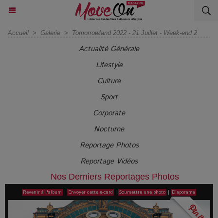
Accueil
>
Galerie
>
Tomorrowland 2022 - 21 Juillet - Week-end 2
Actualité Générale
Lifestyle
Culture
Sport
Corporate
Nocturne
Reportage Photos
Reportage Vidéos
Nos Derniers Reportages Photos
Revenir à l'album
|
Envoyer cette e-card
|
Soumettre une photo
|
Diaporama