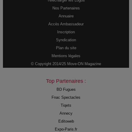
Télécharger les Logos
Nos Partenaires
Annuaire
Accès Ambassadeur
Inscription
Syndication
Plan du site
Mentions légales
© Copyright 2014/25 Move-ON Magazine
Top Partenaires :
BD Fugues
Fnac Spectacles
Tiqets
Annecy
Editoweb
Expo-Paris.fr