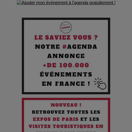
Comment Prendre Soin de sa Santé quand on Roule toute la
Journée
Pourquoi les Petites Entreprises Créatives Deviennent les
Cibles des Hackers
Les 3 meilleures destinations pour des vacances sportives
!
Quand l'Opéra Rencontre l'IA : Lola Volonakis, l'Artiste du
Paradoxe qui Chante le Futur
Chien 51 - Quand l’IA prend le pouvoir : une plongée dans un
futur troublant
Maïra Kerey, la “voix d’or du Kazakhstan”, célèbre ses 30