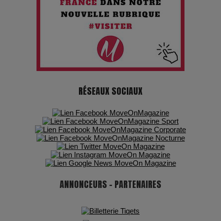
ans de carrière à la Salle Gaveau
Les dessous de la fast fashion : un désastre écologique en
chiffres
7 Techniques Secrètes des Photographes de Stars
RÉSEAUX SOCIAUX
Adieu Jean-Pat : rire au bord du précipice
Pharaonic Festival 2025 : 10 ans d’électro sous les
montagnes, une fête à ne pas manquer
ANNONCEURS - PARTENAIRES