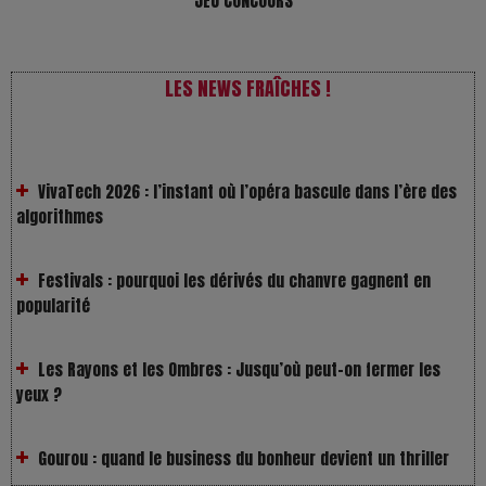
JEU CONCOURS
LES NEWS FRAÎCHES !
VivaTech 2026 : l’instant où l’opéra bascule dans l’ère des
algorithmes
Festivals : pourquoi les dérivés du chanvre gagnent en
popularité
Les Rayons et les Ombres : Jusqu’où peut-on fermer les
yeux ?
Gourou : quand le business du bonheur devient un thriller
LOL 2.0 : aimer, grandir et se comprendre à l’ère des