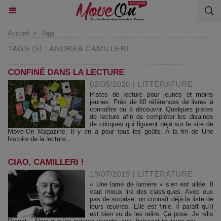
Accueil
>
Tags
TAGS (5) : ANDREA CAMILLERI
CONFINÉ DANS LA LECTURE
02/05/2020
|
LITTÉRATURE
Pistes de lecture pour jeunes et moins
jeunes. Près de 60 références de livres à
connaître ou à découvrir. Quelques pistes
de lecture afin de compléter les dizaines
de critiques qui figurent déjà sur le site de
Move-On Magazine. Il y en a pour tous les goûts. A la fin de Une
histoire de la lecture...
CIAO, CAMILLERI !
19/07/2019
|
LITTÉRATURE
« Une lame de lumière » s’en est allée. Il
vaut mieux lire des classiques. Avec eux
pas de surprise, on connaît déjà la liste de
leurs œuvres. Elle est finie. Il paraît qu’il
est bien vu de les relire. Ça pose. Je relis