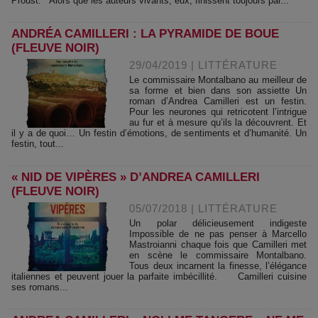
Proust. Alors que les auteurs vivants, eux, finissent toujours par...
ANDRÉA CAMILLERI : LA PYRAMIDE DE BOUE
(FLEUVE NOIR)
29/04/2019
|
LITTÉRATURE
Le commissaire Montalbano au meilleur de
sa forme et bien dans son assiette Un
roman d’Andrea Camilleri est un festin.
Pour les neurones qui retricotent l’intrigue
au fur et à mesure qu’ils la découvrent. Et
il y a de quoi… Un festin d’émotions, de sentiments et d’humanité. Un
festin, tout...
« NID DE VIPÈRES » D’ANDREA CAMILLERI
(FLEUVE NOIR)
05/07/2018
|
LITTÉRATURE
Un polar délicieusement indigeste
Impossible de ne pas penser à Marcello
Mastroianni chaque fois que Camilleri met
en scène le commissaire Montalbano.
Tous deux incarnent la finesse, l’élégance
italiennes et peuvent jouer la parfaite imbécillité. Camilleri cuisine
ses romans...