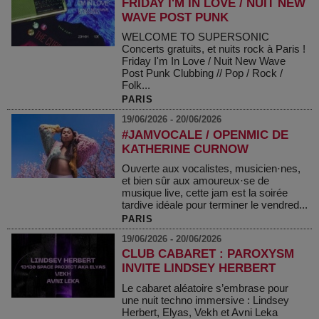
FRIDAY I'M IN LOVE / NUIT NEW
WAVE POST PUNK
WELCOME TO SUPERSONIC
Concerts gratuits, et nuits rock à Paris !
Friday I'm In Love / Nuit New Wave
Post Punk Clubbing // Pop / Rock /
Folk...
PARIS
19/06/2026 - 20/06/2026
#JAMVOCALE / OPENMIC DE
KATHERINE CURNOW
Ouverte aux vocalistes, musicien·nes,
et bien sûr aux amoureux·se de
musique live, cette jam est la soirée
tardive idéale pour terminer le vendred...
PARIS
19/06/2026 - 20/06/2026
CLUB CABARET : PAROXYSM
INVITE LINDSEY HERBERT
Le cabaret aléatoire s’embrase pour
une nuit techno immersive : Lindsey
Herbert, Elyas, Vekh et Avni Leka