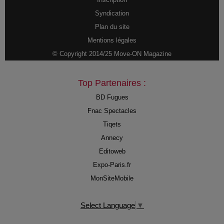
Syndication
Plan du site
Mentions légales
© Copyright 2014/25 Move-ON Magazine
Top Partenaires :
BD Fugues
Fnac Spectacles
Tiqets
Annecy
Editoweb
Expo-Paris.fr
MonSiteMobile
Select Language
▼